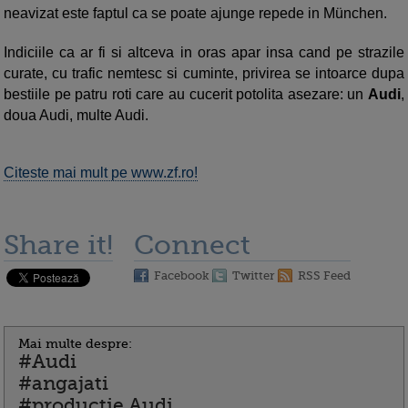
neavizat este faptul ca se poate ajunge repede in München.
Indiciile ca ar fi si altceva in oras apar insa cand pe strazile
curate, cu trafic nemtesc si cuminte, privirea se intoarce dupa
bestiile pe patru roti care au cucerit potolita ase­za­re: un
Audi
,
doua Audi, multe Audi.
Citeste mai mult pe www.zf.ro!
Share it!
Connect
Facebook
Twitter
RSS Feed
Mai multe despre:
#Audi
#angajati
#productie Audi