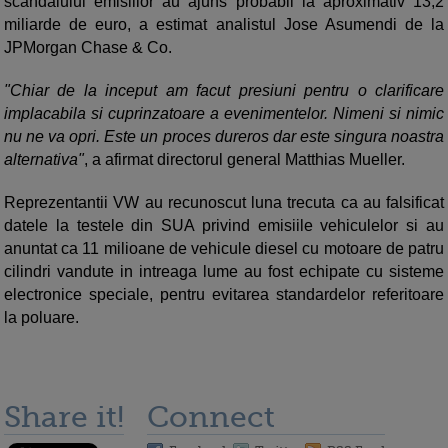
scandalului emisiilor au ajuns probabil la aproximativ 13,2
miliarde de euro, a estimat analistul Jose Asumendi de la
JPMorgan Chase & Co.
"Chiar de la inceput am facut presiuni pentru o clarificare
implacabila si cuprinzatoare a evenimentelor. Nimeni si nimic
nu ne va opri. Este un proces dureros dar este singura noastra
alternativa"
, a afirmat directorul general Matthias Mueller.
Reprezentantii VW au recunoscut luna trecuta ca au falsificat
datele la testele din SUA privind emisiile vehiculelor si au
anuntat ca 11 milioane de vehicule diesel cu motoare de patru
cilindri vandute in intreaga lume au fost echipate cu sisteme
electronice speciale, pentru evitarea standardelor referitoare
la poluare.
Share it!
Connect