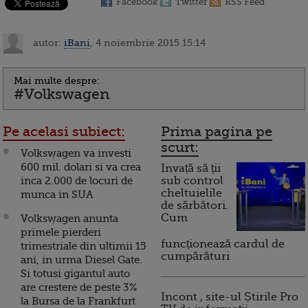
Facebook
Twitter
RSS Feed
autor:
iBani
, 4 noiembrie 2015 15:14
Mai multe despre:
#Volkswagen
Pe acelasi subiect:
Prima pagina pe
scurt:
Volkswagen va investi
600 mil. dolari si va crea
Invață să ții
inca 2.000 de locuri de
sub control
cheltuielile
munca in SUA
de sărbători.
Cum
Volkswagen anunta
primele pierderi
funcționează cardul de
trimestriale din ultimii 15
cumpărături
ani, in urma Diesel Gate.
Si totusi gigantul auto
are crestere de peste 3%
Incont , site-ul Știrile Pro
la Bursa de la Frankfurt