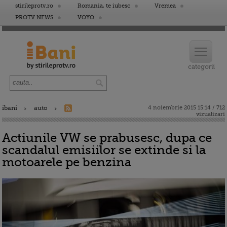
stirileprotv.ro
Romania, te iubesc
Vremea
PROTV NEWS
VOYO
ibani
auto
4 noiembrie 2015 15:14 / 712
vizualizari
Actiunile VW se prabusesc, dupa ce
scandalul emisiilor se extinde si la
motoarele pe benzina