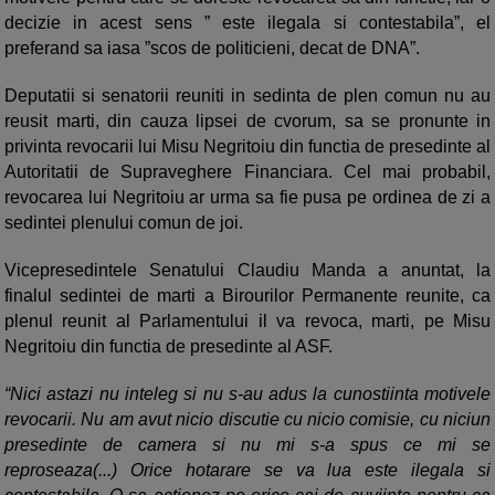
decizie in acest sens ” este ilegala si contestabila”, el
preferand sa iasa ”scos de politicieni, decat de DNA”.
Deputatii si senatorii reuniti in sedinta de plen comun nu au
reusit marti, din cauza lipsei de cvorum, sa se pronunte in
privinta revocarii lui Misu Negritoiu din functia de presedinte al
Autoritatii de Supraveghere Financiara. Cel mai probabil,
revocarea lui Negritoiu ar urma sa fie pusa pe ordinea de zi a
sedintei plenului comun de joi.
Vicepresedintele Senatului Claudiu Manda a anuntat, la
finalul sedintei de marti a Birourilor Permanente reunite, ca
plenul reunit al Parlamentului il va revoca, marti, pe Misu
Negritoiu din functia de presedinte al ASF.
“Nici astazi nu inteleg si nu s-au adus la cunostiinta motivele
revocarii. Nu am avut nicio discutie cu nicio comisie, cu niciun
presedinte de camera si nu mi s-a spus ce mi se
reproseaza(...) Orice hotarare se va lua este ilegala si