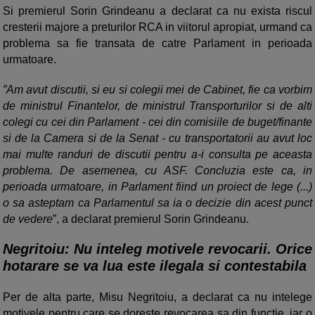
Si premierul Sorin Grindeanu a declarat ca nu exista riscul
cresterii majore a preturilor RCA in viitorul apropiat, urmand ca
problema sa fie transata de catre Parlament in perioada
urmatoare.
”Am avut discutii, si eu si colegii mei de Cabinet, fie ca vorbim
de ministrul Finantelor, de ministrul Transporturilor si de alti
colegi cu cei din Parlament - cei din comisiile de buget/finante
si de la Camera si de la Senat - cu transportatorii au avut loc
mai multe randuri de discutii pentru a-i consulta pe aceasta
problema. De asemenea, cu ASF. Concluzia este ca, in
perioada urmatoare, in Parlament fiind un proiect de lege (...)
o sa asteptam ca Parlamentul sa ia o decizie din acest punct
de vedere
”, a declarat premierul Sorin Grindeanu.
Negritoiu: Nu inteleg motivele revocarii. Orice
hotarare se va lua este ilegala si contestabila
Per de alta parte, Misu Negritoiu, a declarat ca nu intelege
motivele pentru care se doreste revocarea sa din functie, iar o