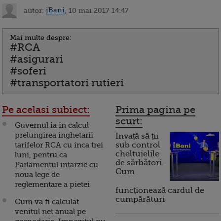
autor:
iBani
, 10 mai 2017 14:47
Mai multe despre:
#RCA
#asigurari
#soferi
#transportatori rutieri
Pe acelasi subiect:
Prima pagina pe
scurt:
Guvernul ia in calcul
prelungirea inghetarii
Invață să ții
tarifelor RCA cu inca trei
sub control
cheltuielile
luni, pentru ca
de sărbători.
Parlamentul intarzie cu
Cum
noua lege de
reglementare a pietei
funcționează cardul de
cumpărături
Cum va fi calculat
venitul net anual pe