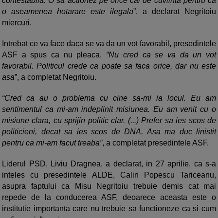
contestabila. O sa actionez pe orice cai de cuviinta pentru ca
o aseamenea hotarare este ilegala
”, a declarat Negritoiu
miercuri.
Intrebat ce va face daca se va da un vot favorabil, presedintele
ASF a spus ca nu pleaca.
“Nu cred ca se va da un vot
favorabil. Politicul crede ca poate sa faca orice, dar nu este
asa
”, a completat Negritoiu.
“Cred ca au o problema cu cine sa-mi ia locul. Eu am
sentimentul ca mi-am indeplinit misiunea. Eu am venit cu o
misiune clara, cu sprijin politic clar. (...) Prefer sa ies scos de
politicieni, decat sa ies scos de DNA. Asa ma duc linistit
pentru ca mi-am facut treaba”
, a completat presedintele ASF.
Liderul PSD, Liviu Dragnea, a declarat, in 27 aprilie, ca s-a
inteles cu presedintele ALDE, Calin Popescu Tariceanu,
asupra faptului ca Misu Negritoiu trebuie demis cat mai
repede de la conducerea ASF, deoarece aceasta este o
institutie importanta care nu trebuie sa functioneze ca si cum