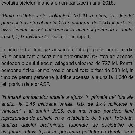
evolutia pietelor financiare non-bancare in anul 2016.
”Piata politelor auto obligatorii (RCA) a atins, la sfarsitul
primului trimestru al anului 2017, valoarea de 1,06 miliarde lei,
nivel similar cu cel consemnat in aceeasi perioada a anului
trecut, 1,07 miliarde lei”
, se arata in raport.
In primele trei luni, pe ansamblul intregii piete, prima medie
RCA anualizata a scazut cu aproximativ 3%, fata de aceeasi
perioada a anului trecut, atingand valoarea de 727 lei. Pentru
persoane fizice, prima medie anualizata a fost de 533 lei, in
timp ce pentru persoane juridice aceasta a ajuns la 1.340 de
lei, potrivit datelor ASF.
”Numarul contractelor anuale a ajuns, in primele trei luni ale
anului, la 1,46 milioane unitati, fata de 1,44 milioane in
trimestrul I al anului 2016, cea mai mare pondere fiind
reprezentata de politele cu o valabilitate de 6 luni. Totodata,
analiza datelor preliminare raportate de societatile de
asigurare releva faptul ca ponderea politelor cu durata pe o