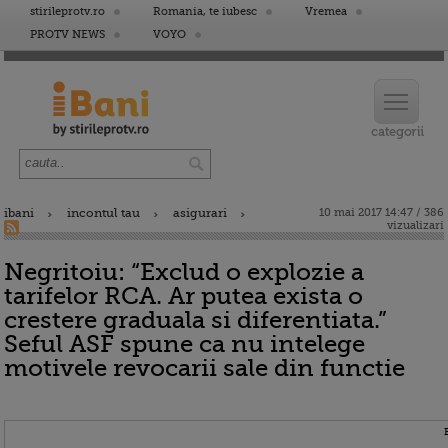
stirileprotv.ro
Romania, te iubesc
Vremea
PROTV NEWS
VOYO
ibani
incontul tau
asigurari
10 mai 2017 14:47 / 386
vizualizari
Negritoiu: “Exclud o explozie a
tarifelor RCA. Ar putea exista o
crestere graduala si diferentiata.”
Seful ASF spune ca nu intelege
motivele revocarii sale din functie