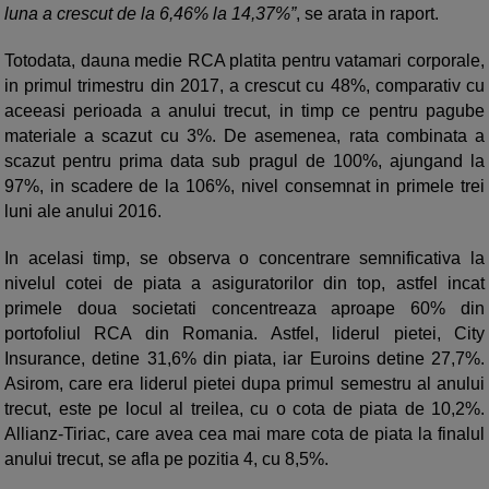
luna a crescut de la 6,46% la 14,37%”
, se arata in raport.
Totodata, dauna medie RCA platita pentru vatamari corporale,
in primul trimestru din 2017, a crescut cu 48%, comparativ cu
aceeasi perioada a anului trecut, in timp ce pentru pagube
materiale a scazut cu 3%. De asemenea, rata combinata a
scazut pentru prima data sub pragul de 100%, ajungand la
97%, in scadere de la 106%, nivel consemnat in primele trei
luni ale anului 2016.
In acelasi timp, se observa o concentrare semnificativa la
nivelul cotei de piata a asiguratorilor din top, astfel incat
primele doua societati concentreaza aproape 60% din
portofoliul RCA din Romania. Astfel, liderul pietei, City
Insurance, detine 31,6% din piata, iar Euroins detine 27,7%.
Asirom, care era liderul pietei dupa primul semestru al anului
trecut, este pe locul al treilea, cu o cota de piata de 10,2%.
Allianz-Tiriac, care avea cea mai mare cota de piata la finalul
anului trecut, se afla pe pozitia 4, cu 8,5%.