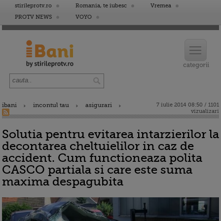
stirileprotv.ro
Romania, te iubesc
Vremea
PROTV NEWS
VOYO
ibani
incontul tau
asigurari
7 iulie 2014 08:50 / 1101
vizualizari
Solutia pentru evitarea intarzierilor la
decontarea cheltuielilor in caz de
accident. Cum functioneaza polita
CASCO partiala si care este suma
maxima despagubita