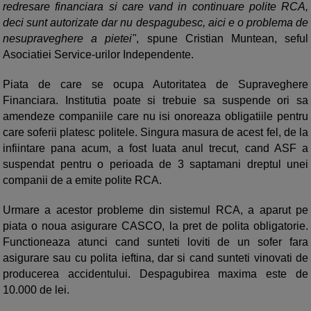
redresare financiara si care vand in continuare polite RCA,
deci sunt autorizate dar nu despagubesc, aici e o problema de
nesupraveghere a pietei"
, spune Cristian Muntean, seful
Asociatiei Service-urilor Independente.
Piata de care se ocupa Autoritatea de Supraveghere
Financiara. Institutia poate si trebuie sa suspende ori sa
amendeze companiile care nu isi onoreaza obligatiile pentru
care soferii platesc politele. Singura masura de acest fel, de la
infiintare pana acum, a fost luata anul trecut, cand ASF a
suspendat pentru o perioada de 3 saptamani dreptul unei
companii de a emite polite RCA.
Urmare a acestor probleme din sistemul RCA, a aparut pe
piata o noua asigurare CASCO, la pret de polita obligatorie.
Functioneaza atunci cand sunteti loviti de un sofer fara
asigurare sau cu polita ieftina, dar si cand sunteti vinovati de
producerea accidentului. Despagubirea maxima este de
10.000 de lei.