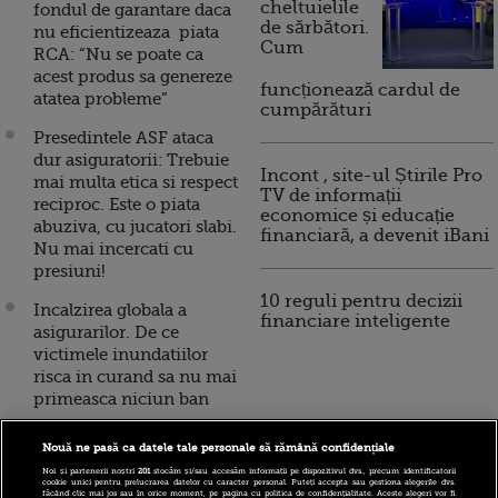
cheltuielile
fondul de garantare daca
de sărbători.
nu eficientizeaza piata
Cum
RCA: “Nu se poate ca
acest produs sa genereze
funcționează cardul de
atatea probleme”
cumpărături
Presedintele ASF ataca
dur asiguratorii: Trebuie
Incont , site-ul Știrile Pro
mai multa etica si respect
TV de informații
reciproc. Este o piata
economice și educație
abuziva, cu jucatori slabi.
financiară, a devenit iBani
Nu mai incercati cu
presiuni!
10 reguli pentru decizii
Incalzirea globala a
financiare inteligente
asigurarilor. De ce
victimele inundatiilor
risca in curand sa nu mai
primeasca niciun ban
Inca un cutremur pe
Nouă ne pasă ca datele tale personale să rămână confidențiale
piata asigurarilor: ASF
Noi și partenerii noștri
201
stocăm și/sau accesăm informații pe dispozitivul dvs., precum identificatorii
dispune deschiderea
cookie unici pentru prelucrarea datelor cu caracter personal. Puteți accepta sau gestiona alegerile dvs.
făcând clic mai jos sau în orice moment, pe pagina cu politica de confidențialitate. Aceste alegeri vor fi