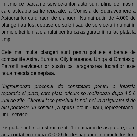
In timp ce parcarile service-urilor auto sunt pline de masini
care asteapta sa fie reparate, la Comisia de Supraveghere a
Asigurarilor curg rauri de plangeri. Numai putin de 4.000 de
plangeri au fost depuse de soferi sau de service-uri numai in
primele trei luni ale anului pentru ca asiguratorii nu fac plata la
timp.
Cele mai multe plangeri sunt pentru politele eliberate de
companiile Astra, Euroins, City Insurance, Uniqa si Omniasig.
Patronii service-urilor sustin ca taraganarea lucrarilor este
noua metoda de neplata.
"Ingreuneaza procesul de constatare pentru a intarzia
reparatia si plata, care plata oricum se realizeaza dupa 4-5-6
luni de zile. Clientul face presiuni la noi, noi la asigurator si de
aici porneste un conflict
", a spus Catalin Olaru, reprezentantul
unui service.
Pe piata sunt in acest moment 11 companii de asigurare, care
au acordat impreuna 70.000 de despagubiri in primele trei luni