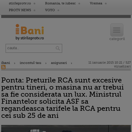
stirileprotv.ro
Romania, te iubesc
Vremea
PROTV NEWS
VOYO
ibani
incontul tau
asigurari
11 ianuarie 2015 10:21 / 527
vizualizari
Ponta: Preturile RCA sunt excesive
pentru tineri, o masina nu ar trebui
sa fie considerata un lux. Ministrul
Finantelor solicita ASF sa
regandeasca tarifele la RCA pentru
cei sub 25 de ani