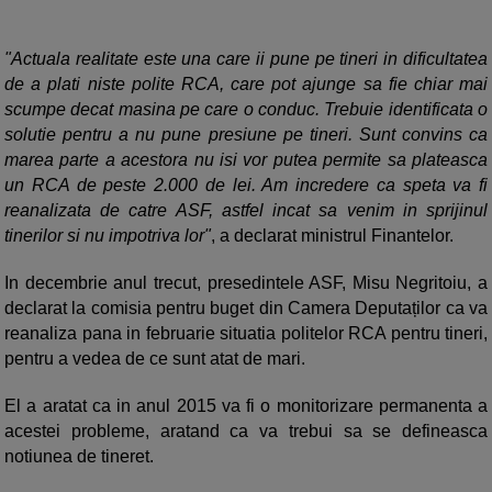
"Actuala realitate este una care ii pune pe tineri in dificultatea
de a plati niste polite RCA, care pot ajunge sa fie chiar mai
scumpe decat masina pe care o conduc. Trebuie identificata o
solutie pentru a nu pune presiune pe tineri. Sunt convins ca
marea parte a acestora nu isi vor putea permite sa plateasca
un RCA de peste 2.000 de lei. Am incredere ca speta va fi
reanalizata de catre ASF, astfel incat sa venim in sprijinul
tinerilor si nu impotriva lor"
, a declarat ministrul Finantelor.
In decembrie anul trecut, presedintele ASF, Misu Negritoiu, a
declarat la comisia pentru buget din Camera Deputaților ca va
reanaliza pana in februarie situatia politelor RCA pentru tineri,
pentru a vedea de ce sunt atat de mari.
El a aratat ca in anul 2015 va fi o monitorizare permanenta a
acestei probleme, aratand ca va trebui sa se defineasca
notiunea de tineret.