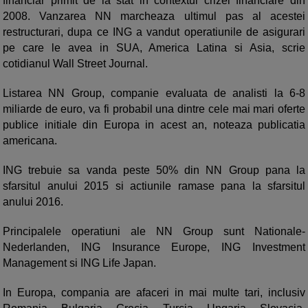
financiar primit de la stat in contextul crizei financiare din
2008. Vanzarea NN marcheaza ultimul pas al acestei
restructurari, dupa ce ING a vandut operatiunile de asigurari
pe care le avea in SUA, America Latina si Asia, scrie
cotidianul Wall Street Journal.
Listarea NN Group, companie evaluata de analisti la 6-8
miliarde de euro, va fi probabil una dintre cele mai mari oferte
publice initiale din Europa in acest an, noteaza publicatia
americana.
ING trebuie sa vanda peste 50% din NN Group pana la
sfarsitul anului 2015 si actiunile ramase pana la sfarsitul
anului 2016.
Principalele operatiuni ale NN Group sunt Nationale-
Nederlanden, ING Insurance Europe, ING Investment
Management si ING Life Japan.
In Europa, compania are afaceri in mai multe tari, inclusiv