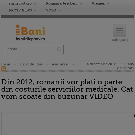
stirileprotv.ro
Romania, te iubesc
Vremea
PROTV NEWS
VOYO
ibani
incontul tau
asigurari
4 decembrie 2011 10:05 / 485
vizualizari
Din 2012, romanii vor plati o parte
din costurile serviciilor medicale. Cat
vom scoate din buzunar VIDEO