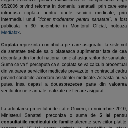
95/2006 privind reforma in domeniul sanatatii, prin care este
introdusa coplata pentru unele servicii medicale, prin
intermediul unui
"tichet moderator pentru sanatate",
a fost
publicata in 30 noiembrie in Monitorul Oficial, noteaza
Mediafax
.
Coplata
reprezinta contributia pe care asiguratul la sistemul
de sanatate trebuie sa o plateasca suplimentar fata de cea
decontata din fondul national unic al asigurarilor de sanatate.
Suma ce va fi perceputa ca si coplata se va calcula procentual
din valoarea serviciilor medicale prevazute in contractul cadru
privind conditiile acordarii asistentei medicale. Aceasta nu va
putea insa depasi a douasprezecea parte din valoarea
veniturilor nete anuale realizate de fiecare asigurat.
La adoptarea proiectului de catre Guvern, in noiembrie 2010,
Ministerul Sanatatii preconiza o suma de
5 le
i pentru
consultatiile medicului de familie
aferente serviciilor platite