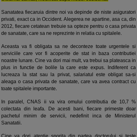
Sanatatea fiecaruia dintre noi va depinde de niste asiguratori
privati, exact ca in Occident. Alegerea ne apartine, asa ca, din
2012, fiecare cetatean trebuie sa opteze pentru o casa privata
de sanatate, care sa ne reprezinte in relatia cu spitalele.
Aceasta va fi obligata sa ne deconteze toate urgentele si
serviciile care vor fi acoperite de stat in baza contributiei
noastre lunare. Cine va dori mai mult, va trebui sa plateasca in
plus in functie de bolile la care este expus. Indiferent ca
lucreaza la stat sau la privat, salariatul este obligat sa-si
aleaga o casa privata de sanatate, care va avea contract cu
toate spitalele importante.
In paralel, CNAS ii va vira omului contributia de 10,7 %
colectata din leafa. De acesti bani, fiecare primeste doar
pachetul minim de servicii, nedefinit inca de Ministerul
Sanatatii.
Cine va dori atentie sporita din partea doctorului si teste