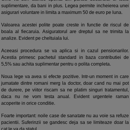
suplimentare, da bani in plus. Legea permite incheierea unei
asigurari voluntare in limita a maximum 50 de euro pe luna.
Valoarea acestei polite poate creste in functie de riscul de
boala al fiecaruia. Asiguratorul are dreptul sa ne trimita la
analize. Evident pe cheltuiala lui.
Aceeasi procedura se va aplica si in cazul pensionarilor.
Acestia primesc pachetul standard in baza contributiei de
5,5% sau achita suplimentar pentru o polita completa.
Noua lege va avea si efecte pozitive. Intr-un moment in care
jumatate dintre romani merg la doctor, doar cand nu mai pot
de durere, pe viitor riscam sa ne platim singuri tratamentul,
daca nu ne vom testa anual. Evident urgentele raman
acoperite in orice conditie.
Foarte important: noile case de sanatate nu au voie sa refuze
pacientii. Suferinzii se gandesc deja sa se limiteaze doar la
cat le va da statul.