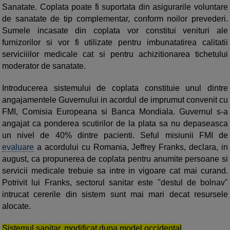
Sanatate. Coplata poate fi suportata din asigurarile voluntare
de sanatate de tip complementar, conform noilor prevederi.
Sumele incasate din coplata vor constitui venituri ale
furnizorilor si vor fi utilizate pentru imbunatatirea calitatii
serviciiilor medicale cat si pentru achizitionarea tichetului
moderator de sanatate.
Introducerea sistemului de coplata constituie unul dintre
angajamentele Guvernului in acordul de imprumut convenit cu
FMI, Comisia Europeana si Banca Mondiala. Guvernul s-a
angajat ca ponderea scutirilor de la plata sa nu depaseasca
un nivel de 40% dintre pacienti. Seful misiunii FMI de
evaluare
a acordului cu Romania, Jeffrey Franks, declara, in
august, ca propunerea de coplata pentru anumite persoane si
servicii medicale trebuie sa intre in vigoare cat mai curand.
Potrivit lui Franks, sectorul sanitar este "destul de bolnav"
intrucat cererile din sistem sunt mai mari decat resursele
alocate.
Sistemul sanitar, modificat dupa model occidental