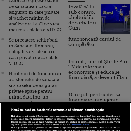
Cum se ingrijeste statul
de sanatatea noastra:
Invață să ții
asigurari in case private
sub control
cheltuielile
si pachet minim de
de sărbători.
analize gratis. Cine vrea
Cum
mai mult plateste VIDEO
funcționează cardul de
Se pregatesc schimbari
cumpărături
in Sanatate. Romanii,
obligati sa-si aleaga o
casa privata de sanatate
Incont , site-ul Știrile Pro
VIDEO
TV de informații
economice și educație
Noul mod de functionare
financiară, a devenit iBani
a sistemului de sanatate
si a caselor de asigurari
private apare pentru
10 reguli pentru decizii
prima data intr-un
financiare inteligente
proiect de lege
Nouă ne pasă ca datele tale personale să rămână confidențiale
Un adevarat cutremur va
Noi și partenerii noștri
201
stocăm și/sau accesăm informații pe dispozitivul dvs., precum identificatorii
lovi sistemul sanitar din
cookie unici pentru prelucrarea datelor cu caracter personal. Puteți accepta sau gestiona alegerile dvs.
făcând clic mai jos sau în orice moment, pe pagina cu politica de confidențialitate. Aceste alegeri vor fi
Romania. Cine va
raportate partenerilor noștri și nu vă vor afecta navigarea.
Mai multe detalii
Noi si partenerii nostri (retelele de socializare si agentiile de publicitate partenere, precum si furnizorii
gestiona banii Casei
nostri de servicii de date analitice) prelucram date pentru a permite website-ului sa functioneze, pentru a