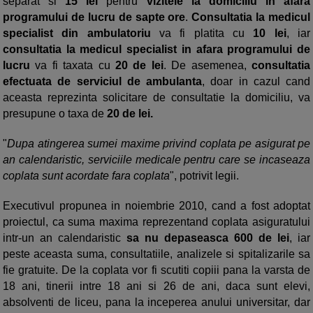
separat si
15 lei
pentru
vizitele la domiciliu in afara
programului de lucru de sapte ore
.
Consultatia la medicul
specialist din ambulatoriu
va fi platita cu
10 lei
, iar
consultatia la medicul specialist in afara programului de
lucru
va fi taxata cu
20 de lei
. De asemenea,
consultatia
efectuata de serviciul de ambulanta
, doar in cazul cand
aceasta reprezinta solicitare de consultatie la domiciliu, va
presupune o taxa de
20 de lei.
"
Dupa atingerea sumei maxime privind coplata pe asigurat pe
an calendaristic, serviciile medicale pentru care se incaseaza
coplata sunt acordate fara coplata
", potrivit legii.
Executivul propunea in noiembrie 2010, cand a fost adoptat
proiectul, ca suma maxima reprezentand coplata asiguratului
intr-un an calendaristic
sa nu depaseasca 600 de lei
, iar
peste aceasta suma, consultatiile, analizele si spitalizarile sa
fie gratuite. De la coplata vor fi scutiti copiii pana la varsta de
18 ani, tinerii intre 18 ani si 26 de ani, daca sunt elevi,
absolventi de liceu, pana la inceperea anului universitar, dar