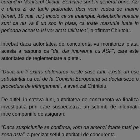
curand in Monitorul Oficial. Semnele sunt in general bune. Azi
e ultima zi de tarife plafonate, deci vom vedea de maine
(vineri, 19 mai, n.r.) incolo ce se intampla. Asteptarile noastre
sunt ca nu va fi un soc in piata, ca toate masurile luate in
perioada aceasta isi vor arata utilitatea”
, a afirmat Chiritoiu.
Intrebat daca autoritatea de concurenta va monitoriza piata,
acesta a raspuns ca ”
da, dar impreuna cu ASF
”, care este
autoritatea de reglementare a pietei.
”
Daca am fi extins plafonarea peste sase luni, exista un risc
substantial ca cei de la Comisia Europeana sa declanseze o
procedura de infringement”
, a avertizat Chiritoiu.
De altfel, in cateva luni, autoritatea de concurenta va finaliza
investigatia prin care suspecteaza un schimb de informatii
intre companiile de asigurari.
”Daca suspiciunile se confirma, vom da amenzi foarte mari pe
zona asta”
, a precizat seful autoritatii de concurenta.