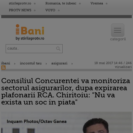
stirileprotv.ro
Romania, te iubesc
Vremea
PROTV NEWS
VOYO
ibani
incontul tau
asigurari
18 mai 2017 14:46 / 246
vizualizari
Consiliul Concurentei va monitoriza
sectorul asigurarilor, dupa expirarea
plafonarii RCA. Chiritoiu: "Nu va
exista un soc in piata"