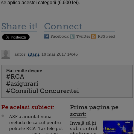
se aplica acestei categorii (6.600 lei).
Share it!
Connect
Facebook
Twitter
RSS Feed
autor:
iBani
, 18 mai 2017 14:46
Mai multe despre:
#RCA
#asigurari
#Consiliul Concurentei
Pe acelasi subiect:
Prima pagina pe
scurt:
ASF a anuntat noua
metoda de calcul pentru
Invață să ții
politele RCA. Tarifele pot
sub control