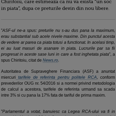
Chiritoiu, care estimeaza ca nu va exista ”un soc
in piata”, dupa ce preturile devin din nou libere.
”
ASF-ul ne-a spus: preturile nu s-au dus pana la maximum,
erau substantial sub acele nivele maxime. Din punctul acesta
de vedere ar parea ca piata totusi a functionat. In acelasi timp,
ei au luat masuri de asanare in piata. Lucrurile par sa fii
progresat in aceste sase luni in care a fost inghetata piata
”, a
spus Chiritoiu, citat de
News.ro
.
Autoritatea de Supraveghere Financiara (ASF) a anuntat
miercuri
tarifele de referinta pentru politele RCA
, conform
prevederilor OUG nr. 54/2016 si a normei privind metodologia
de calcul a acestora, tarifele de referinta urmand sa scada
intre 3% si cu pana la 17% fata de tariful de prima maxim.
”
Parlamentul a votat, banuiesc ca Legea RCA-ului va fi in