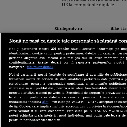
UE la competente digitale
Stirileprotv.ro
ilike-it.
Nouă ne pasă ca datele tale personale să rămână con
Noi și partenerii noștri
201
stocăm și/sau accesăm informații pe disp
identificatorii cookie unici pentru prelucrarea datelor cu caracter person
gestiona alegerile dvs. făcând clic mai jos sau în orice moment, pe 
confidențialitate. Aceste alegeri vor fi raportate partenerilor noștr
navigarea.
Mai multe detalii
Noi si partenerii nostri (retelele de socializare si agentiile de publicita
Care este mâncarea
furnizorii nostri de servicii de date analitice) prelucram date pentru a p
preferată a lui Florin
functioneze, pentru a personaliza continutul si anunturile publicitare
Dumitrescu. Juratul
interesele si/sau profilul dvs., pentru a va oferi functionalitati aferente ret
MastrerChef a vorbit despre
pentru a analiza traficul pe website. Beneficiati de drepturile prevazute de
începuturile în bucătărie
legatura cu prelucrarea datelor cu caracter personal. Aceste drepturi 
Horoscop 9 august 2026, cu
aici
modalitatea indicata
. Prin click pe “ACCEPT TOATE”, acceptati folosire
Neti Sandu. Încep să vină
de tip Cookie, care implica inclusiv acceptul dvs. cu privire la stocarea/acc
bani în cont
catre Vendor-ii cu care colaboram. Prin click pe “VREAU SA MODIFIC 
puteti schimba preferintele in mod individual, mai putin cele legate de 
Elon Musk a refuzat accesul
pentru functionarea website-ului.
Ucrainei la Starlink pentru
atacuri în Rusia. Zelenski i-a