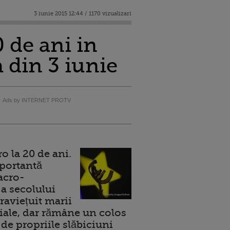
3 iunie 2015 12:44 / 1170 vizualizari
 de ani in
 din 3 iunie
Ads by INTERNET PROTV
 la 20 de ani.
portantă
acro-
a secolului
raviețuit marii
ale, dar rămâne un colos
de propriile slăbiciuni