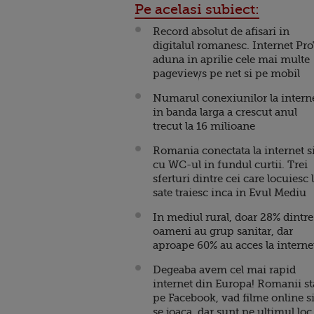
Pe acelasi subiect:
Record absolut de afisari in
digitalul romanesc. Internet Pr
aduna in aprilie cele mai multe
pageviews pe net si pe mobil
Numarul conexiunilor la intern
in banda larga a crescut anul
trecut la 16 milioane
Romania conectata la internet s
cu WC-ul in fundul curtii. Trei
sferturi dintre cei care locuiesc 
sate traiesc inca in Evul Mediu
In mediul rural, doar 28% dintre
oameni au grup sanitar, dar
aproape 60% au acces la interne
Degeaba avem cel mai rapid
internet din Europa! Romanii s
pe Facebook, vad filme online s
se joaca, dar sunt pe ultimul loc