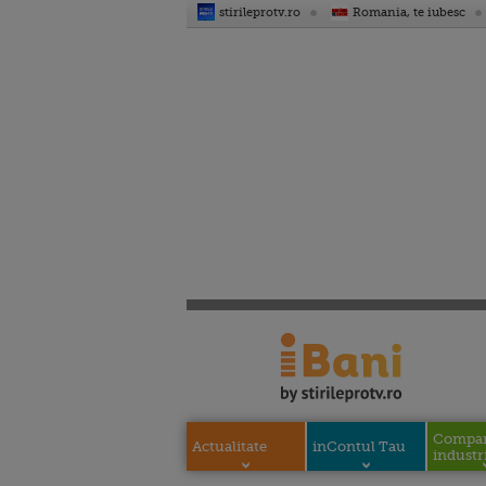
stirileprotv.ro
Romania, te iubesc
Compani
Actualitate
inContul Tau
industri