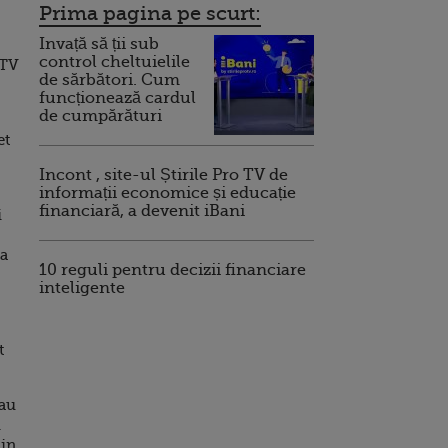
Prima pagina pe scurt:
Invață să ții sub
control cheltuielile
oTV
de sărbători. Cum
funcționează cardul
de cumpărături
et
Incont , site-ul Știrile Pro TV de
informații economice și educație
financiară, a devenit iBani
i
la
10 reguli pentru decizii financiare
inteligente
t
tau
i
 in