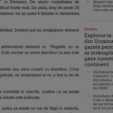
ro" in Romania. De atunci modalitatea de
Alegeri eu
aleg condu
ificat foarte mult. De pilda, timp de peste 20
care este m
 romanesc nu au putut fi folosite in denumirea
Ucraina
himbat. Doritorii pot sa inregistreze domenii
Explozie la
din Ucraina
gazele pent
 administrare domenii ro:
"Regulile nu se
se întâmplă 
t. Este normal sa avem diacritice ca asa este
gaze ruseșt
continent
umele sau orice cuvant cu diacritice. Chiar
Documente d
trata, iar proprietarul ei nu a fost la fel de
Cernobîl, c
din istorie,
accidente 
de URSS
 inventiile si marcile, sustine ca nu poate
Inundație d
a solutie este judecata.
Cum a deve
de pe urma
face tot po
putea sa existe un val de litigii in instanta.