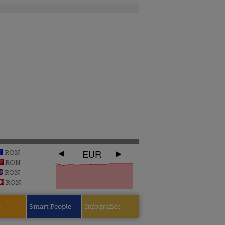
EUR
RON
RON
RON
RON
e
Smart People
Infografice