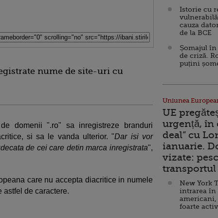
Istorie cu 
vulnerabilă
cauza dator
de la BCE
Șomajul în 
de criză. R
puțini șom
registrate nume de site-uri cu
Uniunea Europea
UE pregăte
urgență, în
e domenii ".ro" sa inregistreze branduri
deal” cu Lo
itice, si sa le vanda ulterior. "
Dar isi vor
ianuarie. 
 judecata de cei care detin marca inregistrata
",
vizate: pesc
transportul 
peana care nu accepta diacritice in numele
New York T
e astfel de caractere.
intrarea în
americani,
foarte acti