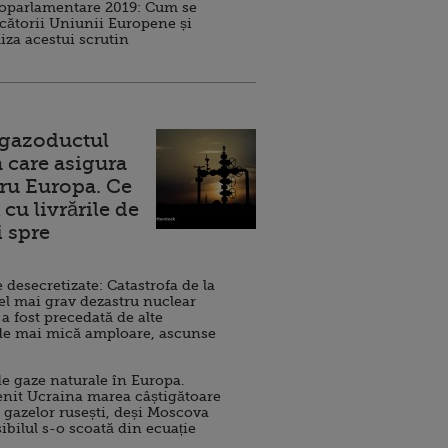
roparlamentare 2019: Cum se
cătorii Uniunii Europene și
iza acestui scrutin
 gazoductul
 care asigura
ru Europa. Ce
cu livrările de
i spre
esecretizate: Catastrofa de la
el mai grav dezastru nuclear
 a fost precedată de alte
de mai mică amploare, ascunse
e gaze naturale în Europa.
nit Ucraina marea câștigătoare
 gazelor rusești, deși Moscova
sibilul s-o scoată din ecuație