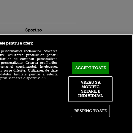
Sport.ro
ele pentru a oferi:
 performanței reclamelor. Stocarea
v. Utilizarea profilurilor pentru
ilurilor de conținut personalizat.
 personalizate. Crearea profilurilor
rmanței conținutului. Înțelegerea
ACCEPT TOATE
Bogdan Lobonț și Cristi
n surse diferite. Utilizarea de date
Pulhac, invitații lui Andru
 datelor limitate pentru a selecta
ldau din
Nenciu la Matinal, ACUM,
 prin scanarea dispozitivului.
 și
pe VOYO SPORT 1
VREAU SA
 logodnica
MODIFIC
 sunt
Alexandru Meszar a
SETARILE
ă criminală
dezvăluit ce buget are UTA
INDIVIDUAL
Arad în acest sezon: „Mic
ntru
față de prestațiile noastre”
ita lui,
t tată!
Ce veste pentru Barcelona!
RESPING TOATE
Fotbalistul de 100.000.000 de
, Adela
euro s-a întors
rol
V