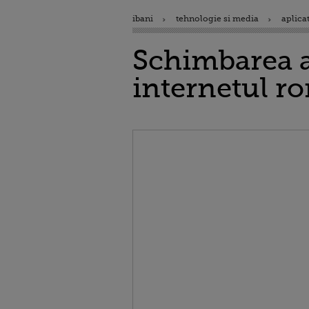
ibani
tehnologie si media
aplicat
Schimbarea a
internetul r