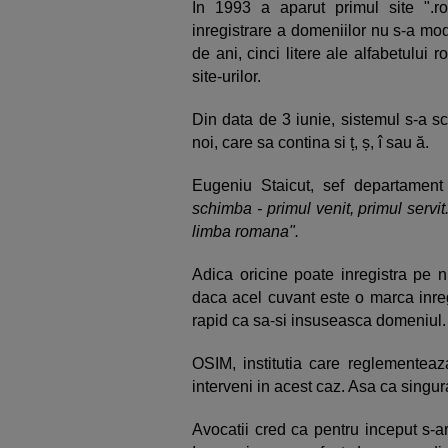
In 1993 a aparut primul site ".
inregistrare a domeniilor nu s-a mod
de ani, cinci litere ale alfabetului
site-urilor.
Din data de 3 iunie, sistemul s-a sc
noi, care sa contina si ț, ș, î sau ă.
Eugeniu Staicut, sef departament
schimba - primul venit, primul servi
limba romana".
Adica oricine poate inregistra pe n
daca acel cuvant este o marca inregis
rapid ca sa-si insuseasca domeniul.
OSIM, institutia care reglementeaza
interveni in acest caz. Asa ca singur
Avocatii cred ca pentru inceput s-ar 