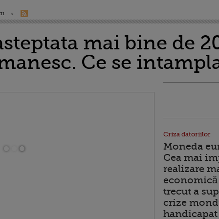
ii
steptata mai bine de 20
omanesc. Ce se intampla
Criza datoriilor
Moneda euro
Cea mai im
realizare m
economică 
trecut a sup
crize mondi
handicapat 