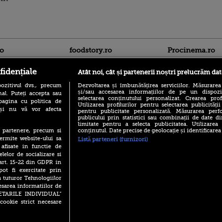
ro
foodstory.ro
Procinema.ro
fidențiale
Atât noi, cât și partenerii noștri prelucrăm dat
ozitivul dvs., precum
Dezvoltarea și îmbunătățirea serviciilor. Măsurarea
și/sau accesarea informațiilor de pe un dispoziti
al. Puteți accepta sau
selectarea conținutului personalizat. Crearea prof
pagina cu politica de
Utilizarea profilurilor pentru selectarea publicității
i și nu vă vor afecta
pentru publicitate personalizată. Măsurarea perfo
publicului prin statistici sau combinații de date di
(P) Descoperă Lumea
limitate pentru a selecta publicitatea. Utilizarea
Nikolaj Coster-Wa
Evenimentelor din România
conținutul. Date precise de geolocație și identificarea
te partenere, precum si
Urzeala Tronurilor
cu Transilvania Events!
ermite website-ului sa
Annabelle Wallis,
Listă parteneri (furnizori)
lui Sebastian Stan,
 afisate in functie de
(P) Raku, gaming intens și o
prinși într-o curs
elelor de socializare si
pauză binemeritată cu...
pizza Guseppe
 art. 15-22 din GDPR in
Emoții intense pe
pot fi exercitate prin
Sebastian Stan! Iub
(P) Poți folosi bonurile de
a tuturor Tehnologiilor
Annabelle, l-a făcu
masă pentru a comanda
esarea informatiilor de
mâncare acasă? Lista
Din 14 septembrie
SETARILE INDIVIDUAL”
aplicațiilor care le acceptă
Popescu revine în 
cookie strict necesare
principal la Pro T