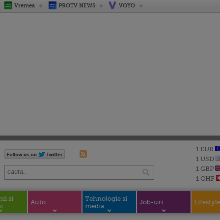
Vremea
PROTV NEWS
VOYO
1 EUR
1 USD
1 GBP
1 CHF
i si
Tehnologie si
Auto
Job-uri
Lifestyl
i
media