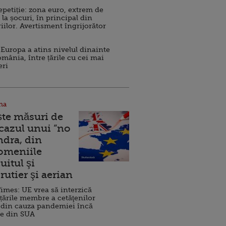
repetiție: zona euro, extrem de
 la șocuri, în principal din
iilor. Avertisment îngrijorător
Europa a atins nivelul dinainte
omânia, între țările cu cei mai
eri
na
ște măsuri de
 cazul unui ”no
ndra, din
Domeniile
uitul şi
rutier şi aerian
imes: UE vrea să interzică
 țările membre a cetăţenilor
 din cauza pandemiei încă
ve din SUA