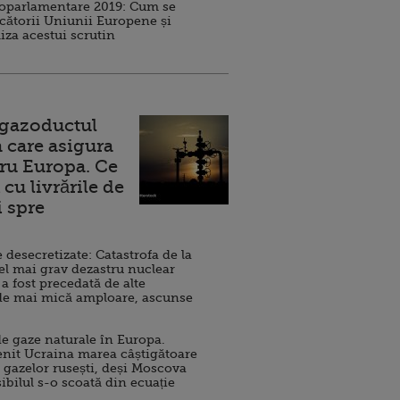
roparlamentare 2019: Cum se
cătorii Uniunii Europene și
iza acestui scrutin
 gazoductul
 care asigura
ru Europa. Ce
cu livrările de
i spre
esecretizate: Catastrofa de la
el mai grav dezastru nuclear
 a fost precedată de alte
de mai mică amploare, ascunse
e gaze naturale în Europa.
nit Ucraina marea câștigătoare
 gazelor rusești, deși Moscova
sibilul s-o scoată din ecuație