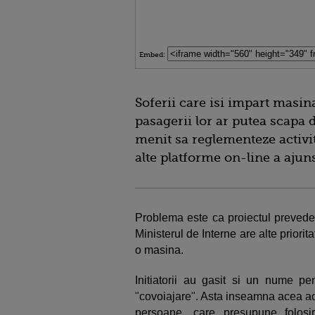
Embed:
Soferii care isi impart masin
pasagerii lor ar putea scapa 
menit sa reglementeze activit
alte platforme on-line a aju
Problema este ca proiectul prevede c
Ministerul de Interne are alte priorita
o masina.
Initiatorii au gasit si un nume pe
"covoiajare". Asta inseamna acea ac
persoane, care presupune folos