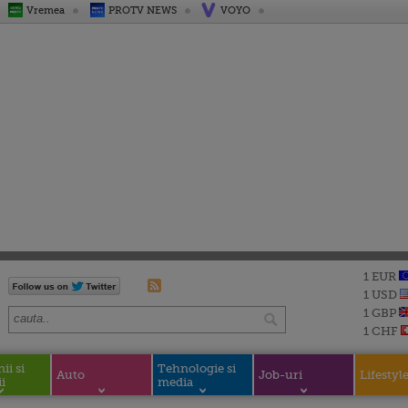
Vremea
PROTV NEWS
VOYO
1 EUR
1 USD
1 GBP
1 CHF
i si
Tehnologie si
Auto
Job-uri
Lifestyl
i
media