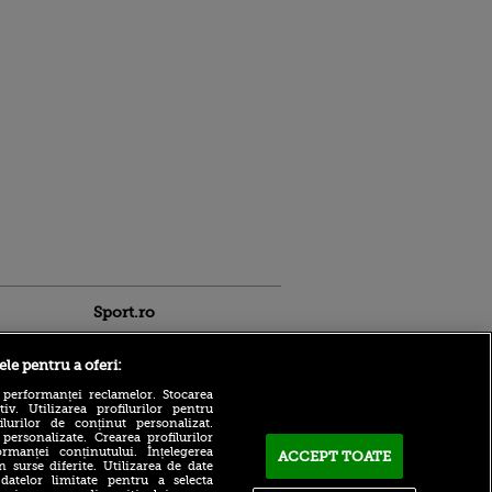
Sport.ro
ele pentru a oferi:
 performanței reclamelor. Stocarea
v. Utilizarea profilurilor pentru
ilurilor de conținut personalizat.
 personalizate. Crearea profilurilor
rmanței conținutului. Înțelegerea
ACCEPT TOATE
n surse diferite. Utilizarea de date
Gianni Infantino, sprijinit în
ntru
 datelor limitate pentru a selecta
urma amenințărilor de la