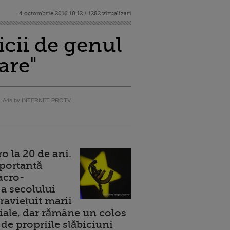
4 octombrie 2016 10:12 / 1282 vizualizari
icii de genul
are"
Ads by INTERNET PROTV
 la 20 de ani.
portantă
acro-
a secolului
raviețuit marii
ale, dar rămâne un colos
de propriile slăbiciuni