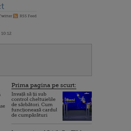
t
Twitter
RSS Feed
 10:12
Prima pagina pe scurt:
Invață să ții sub
a
control cheltuielile
de sărbători. Cum
ase
funcționează cardul
de cumpărături