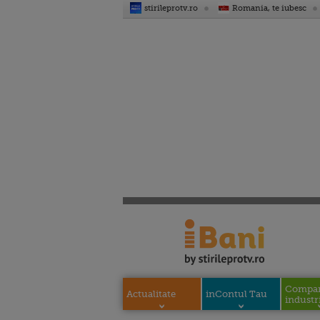
stirileprotv.ro
Romania, te iubesc
Compani
Actualitate
inContul Tau
industri