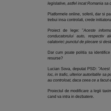
legislative, astfel incat Romania sa
Platformele online, soferii, dar si p
trebui insa controlati, crede initiatoru
Proiect de lege: "
Aceste informa
conducatorului auto, respectiv a
calatoriei; punctul de plecare si desti
Dar cum poate politia sa identifice
resurse?
Lucian Sova, deputat PSD:
"Acest 
loc, in trafic, ulterior autoritatile sa
au controloat, daca ceea ce a facut el
Proiectul de modificare a legii taxi
cand va intra in dezbatere.