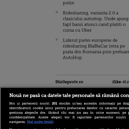
putin
Ridesharing, varianta 2.0 a
clasicului autostop. Unde ajung
fapt banii atunci cand platiti o
cursa cu Uber
Liderul pietei europene de
ridesharing BlaBlaCar intra pe
piata din Romania prin preluar
AutoHop
Stirileprotv.ro
ilike-it.
Nouă ne pasă ca datele tale personale să rămână con
Noi și partenerii noștri
201
stocăm și/sau accesăm informații pe disp
identificatorii cookie unici pentru prelucrarea datelor cu caracter person
gestiona alegerile dvs. făcând clic mai jos sau în orice moment, pe 
confidențialitate. Aceste alegeri vor fi raportate partenerilor noștr
SUA înăsprește regulile
navigarea.
Mai multe detalii
pentru presa străină.