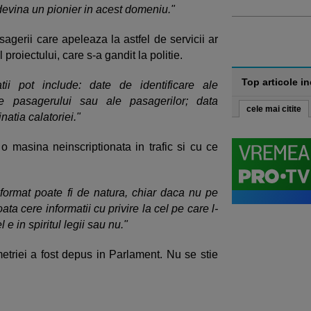
 devina un pionier in acest domeniu."
asagerii care apeleaza la astfel de servicii ar
l proiectului, care s-a gandit la politie.
Top articole i
tii pot include: date de identificare ale
le pasagerului sau ale pasagerilor; data
cele mai citite
natia calatoriei."
 o masina neinscriptionata in trafic si cu ce
format poate fi de natura, chiar daca nu pe
 poata cere informatii cu privire la cel pe care l-
 e in spiritul legii sau nu."
metriei a fost depus in Parlament. Nu se stie