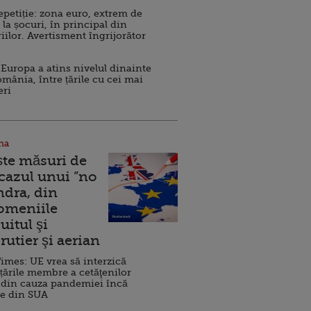
repetiție: zona euro, extrem de
 la șocuri, în principal din
iilor. Avertisment îngrijorător
Europa a atins nivelul dinainte
omânia, între țările cu cei mai
eri
na
ște măsuri de
 cazul unui ”no
ndra, din
Domeniile
uitul şi
rutier şi aerian
imes: UE vrea să interzică
 țările membre a cetăţenilor
 din cauza pandemiei încă
ve din SUA