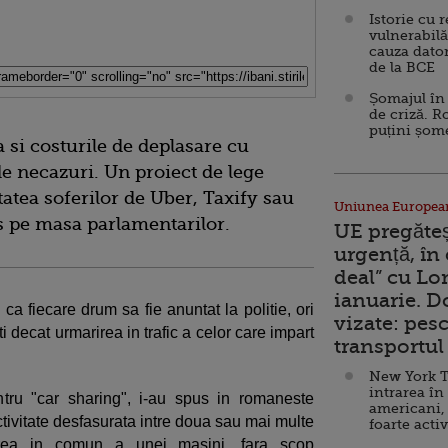
Istorie cu 
vulnerabilă
cauza dator
de la BCE
Șomajul în 
de criză. R
puțini șom
a si costurile de deplasare cu
de necazuri. Un proiect de lege
atea soferilor de Uber, Taxify sau
Uniunea Europea
ns pe masa parlamentarilor.
UE pregăte
urgență, în
deal” cu Lo
ianuarie. 
a fiecare drum sa fie anuntat la politie, ori
vizate: pesc
ti decat urmarirea in trafic a celor care impart
transportul 
New York T
intrarea în
ntru "car sharing", i-au spus in romaneste
americani,
tivitate desfasurata intre doua sau mai multe
foarte acti
irea in comun a unei masini, fara scop