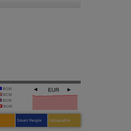
EUR
RON
RON
RON
RON
e
Smart People
Infografice