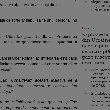
Alegeri eu
r care calatoresc in aceeasi directie.
aleg condu
care este m
ate de sofer ar trebui sa fie unul personal, nu
Ucraina
Explozie la
mele Uber, Taxify sau Bla Bla Car. Propunerea
din Ucraina
ntii lor sa se gandeasca daca ii ajuta sau ii
gazele pent
se întâmplă 
gaze ruseșt
vant al Uber Romania: "Intrebarea este daca
continent
 limitam accesul oamenilor care vor sa ofere
viciu."
Documente d
Cernobîl, c
din istorie,
 Car:
"Consideram aceasta initiativa de a
accidente 
as important si necesar pe care alte tari
de URSS
t deja."
Inundație d
Cum a deve
de pe urma
uri de ceilalti actori, este gata sa sprijine
face tot po
oape, propunand amendamente la propunerea