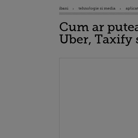
ibani
tehnologie si media
aplicat
Cum ar putea 
Uber, Taxify s