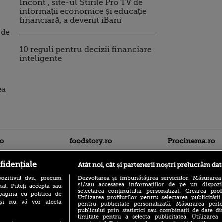
Incont , site-ul Știrile Pro TV de
informații economice și educație
financiară, a devenit iBani
 de
10 reguli pentru decizii financiare
inteligente
ea
ro
foodstory.ro
Procinema.ro
fidențiale
Atât noi, cât și partenerii noștri prelucrăm dat
ozitivul dvs., precum
Dezvoltarea și îmbunătățirea serviciilor. Măsurarea
și/sau accesarea informațiilor de pe un dispoziti
al. Puteți accepta sau
selectarea conținutului personalizat. Crearea prof
pagina cu politica de
Utilizarea profilurilor pentru selectarea publicității
i și nu vă vor afecta
pentru publicitate personalizată. Măsurarea perfo
publicului prin statistici sau combinații de date di
(P) Descoperă Lumea
Emoții intense pe
limitate pentru a selecta publicitatea. Utilizarea
Evenimentelor din România