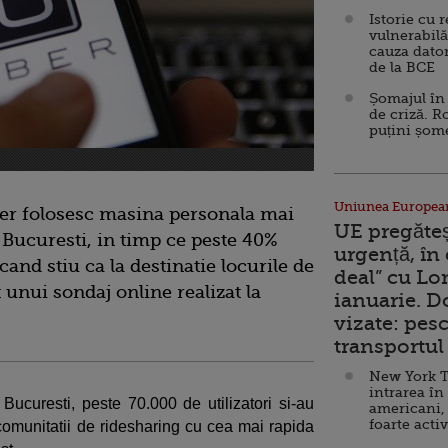
Istorie cu 
vulnerabilă
cauza dator
de la BCE
Șomajul în 
de criză. R
puțini șom
Uniunea Europea
Uber folosesc masina personala mai
UE pregăte
 Bucuresti, in timp ce peste 40%
urgență, în
cand stiu ca la destinatie locurile de
deal” cu Lo
t unui sondaj online realizat la
ianuarie. 
vizate: pesc
transportul 
New York T
intrarea în
ucuresti, peste 70.000 de utilizatori si-au
americani,
foarte acti
 comunitatii de ridesharing cu cea mai rapida