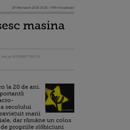
29 februarie 2016 13:16 / 498 vizualizari
osesc masina
Ads by INTERNET PROTV
 la 20 de ani.
portantă
acro-
a secolului
raviețuit marii
ale, dar rămâne un colos
de propriile slăbiciuni