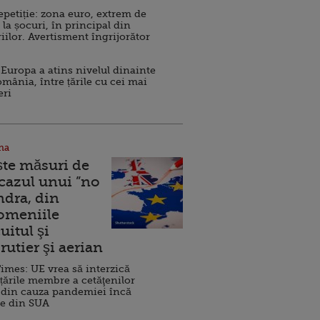
repetiție: zona euro, extrem de
 la șocuri, în principal din
iilor. Avertisment îngrijorător
Europa a atins nivelul dinainte
omânia, între țările cu cei mai
eri
na
ște măsuri de
 cazul unui ”no
ndra, din
Domeniile
uitul şi
rutier şi aerian
imes: UE vrea să interzică
 țările membre a cetăţenilor
 din cauza pandemiei încă
ve din SUA