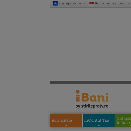
stirileprotv.ro
Romania, te iubesc
Compani
Actualitate
inContul Tau
industri