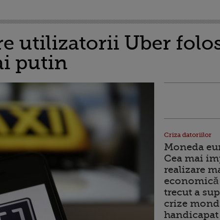
re utilizatorii Uber fol
i putin
Criza datoriilor
Moneda euro
Cea mai im
realizare m
economică 
trecut a sup
crize mondi
handicapat 