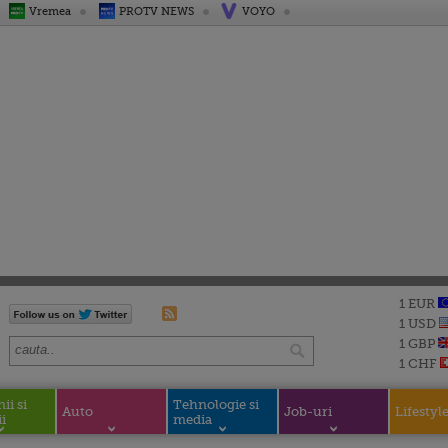
Vremea
PROTV NEWS
VOYO
1 EUR
1 USD
1 GBP
1 CHF
i si
Tehnologie si
Auto
Job-uri
Lifestyl
i
media