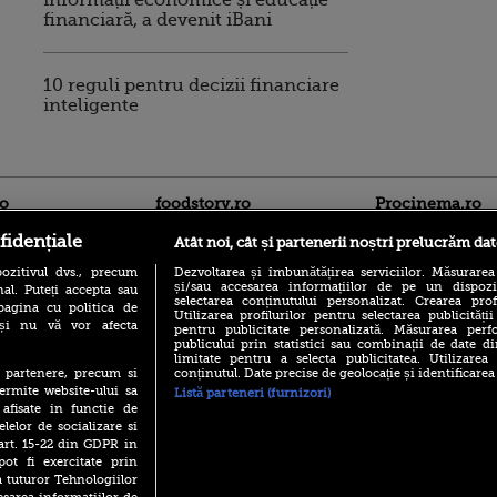
informații economice și educație
financiară, a devenit iBani
10 reguli pentru decizii financiare
inteligente
ro
foodstory.ro
Procinema.ro
fidențiale
Atât noi, cât și partenerii noștri prelucrăm dat
ozitivul dvs., precum
Dezvoltarea și îmbunătățirea serviciilor. Măsurarea
și/sau accesarea informațiilor de pe un dispoziti
al. Puteți accepta sau
selectarea conținutului personalizat. Crearea prof
pagina cu politica de
Utilizarea profilurilor pentru selectarea publicității
i și nu vă vor afecta
pentru publicitate personalizată. Măsurarea perfo
publicului prin statistici sau combinații de date di
limitate pentru a selecta publicitatea. Utilizarea
(P) Descoperă Lumea
Emoții intense pe
conținutul. Date precise de geolocație și identificarea
te partenere, precum si
Evenimentelor din România
Sebastian Stan! Iub
ermite website-ului sa
Listă parteneri (furnizori)
cu Transilvania Events!
Annabelle, l-a făcu
 afisate in functie de
(P) Raku, gaming intens și o
elelor de socializare si
Din 14 septembrie
pauză binemeritată cu...
 art. 15-22 din GDPR in
Popescu revine în 
pizza Guseppe
principal la Pro T
pot fi exercitate prin
a tuturor Tehnologiilor
(P) Poți folosi bonurile de
La 88 de ani și du
masă pentru a comanda