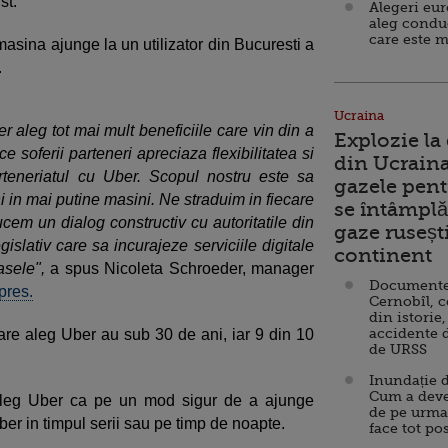
st.
Alegeri eu
aleg condu
care este m
asina ajunge la un utilizator din Bucuresti a
e.
Ucraina
er aleg tot mai mult beneficiile care vin din a
Explozie la
e soferii parteneri apreciaza flexibilitatea si
din Ucraina
teneriatul cu Uber. Scopul nostru este sa
gazele pent
 in mai putine masini. Ne straduim in fiecare
se întâmplă 
cem un dialog constructiv cu autoritatile din
gaze ruseșt
slativ care sa incurajeze serviciile digitale
continent
asele",
a spus Nicoleta Schroeder, manager
Documente d
pres.
Cernobîl, c
din istorie,
accidente 
care aleg Uber au sub 30 de ani, iar 9 din 10
de URSS
Inundație d
Cum a deve
i aleg Uber ca pe un mod sigur de a ajunge
de pe urma
er in timpul serii sau pe timp de noapte.
face tot po