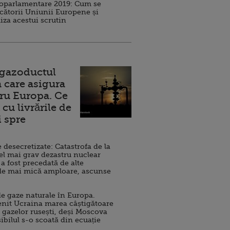
roparlamentare 2019: Cum se
cătorii Uniunii Europene și
iza acestui scrutin
 gazoductul
 care asigura
ru Europa. Ce
cu livrările de
i spre
esecretizate: Catastrofa de la
el mai grav dezastru nuclear
 a fost precedată de alte
de mai mică amploare, ascunse
e gaze naturale în Europa.
nit Ucraina marea câștigătoare
 gazelor rusești, deși Moscova
sibilul s-o scoată din ecuație