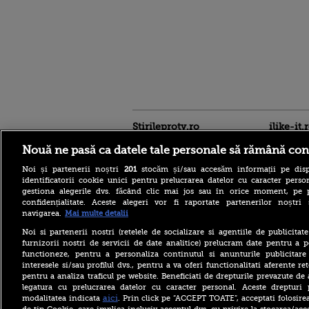
Stirileprotv.ro
ilike-it.
Nouă ne pasă ca datele tale personale să rămână con
Noi și partenerii noștri
201
stocăm și/sau accesăm informații pe disp
identificatorii cookie unici pentru prelucrarea datelor cu caracter person
gestiona alegerile dvs. făcând clic mai jos sau în orice moment, pe 
confidențialitate. Aceste alegeri vor fi raportate partenerilor noștr
navigarea.
Mai multe detalii
Italienii, cehii și croații
agonizează la peste 40 de
Noi si partenerii nostri (retelele de socializare si agentiile de publicita
grade Celsius. În Slovacia,
furnizorii nostri de servicii de date analitice) prelucram date pentru a p
debitul Dunării are cel mai
functioneze, pentru a personaliza continutul si anunturile publicitare
scăzut nivel
interesele si/sau profilul dvs., pentru a va oferi functionalitati aferente ret
pentru a analiza traficul pe website. Beneficiati de drepturile prevazute de
Vremea severă a lovit după
caniculă și secetă. Doi
legatura cu prelucrarea datelor cu caracter personal. Aceste drepturi 
bărbați au fost loviți de
aici
modalitatea indicata
. Prin click pe “ACCEPT TOATE”, acceptati folosire
trăsnet în timp ce se