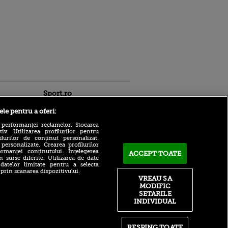
Sport.ro
ele pentru a oferi:
 performanței reclamelor. Stocarea
v. Utilizarea profilurilor pentru
ilurilor de conținut personalizat.
 personalizate. Crearea profilurilor
rmanței conținutului. Înțelegerea
ACCEPT TOATE
n surse diferite. Utilizarea de date
 datelor limitate pentru a selecta
ACUM: KuPS - Universitatea
ntru
 prin scanarea dispozitivului.
Craiova 0-1, pe Sport.ro.
ita lui,
VREAU SA
Gazdele trec pe lângă
t tată!
MODIFIC
egalare
SETARILE
, Adela
Dinamo și-a prezentat
INDIVIDUAL
rol
loturile celor două echipe
V
calificate direct în grupele
Champions League!
pă o
RESPING TOATE