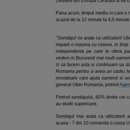
crestere din Europa Centrala si de E
Pana acum, timpul mediu in care o m
scazut de la 12 minute la 4,5 minut
"Sondajul ne arata ca utilizatorii Ub
imparti o masina cu cineva, in timp c
independenta pe care le ofera par
vedem in Bucuresti mai multi oameni
zi sa facem asta si continuam sa du
Romania pentru a avea un cadru legi
inovatoare care ajuta oamenii si or
general Uber Romania, potrivit
Ager
Potrivit sondajului, 60% dintre cei 
au studii superioare.
Sondajul mai arata ca utilizatori
acasa - 7 din 10 comanda o cursa Ub