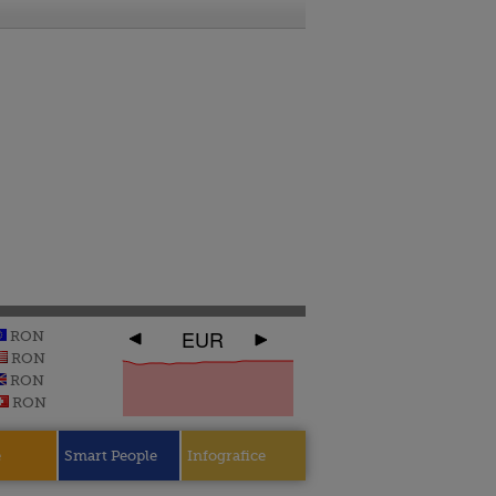
EUR
RON
RON
RON
RON
e
Smart People
Infografice