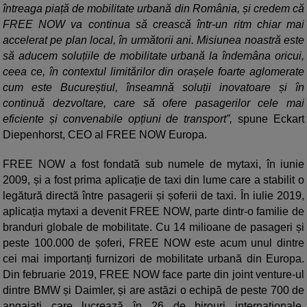
întreaga piață de mobilitate urbană din România, și credem că
FREE NOW va continua să crească într-un ritm chiar mai
accelerat pe plan local, în următorii ani. Misiunea noastră este
să aducem soluțiile de mobilitate urbană la îndemâna oricui,
ceea ce, în contextul limitărilor din orașele foarte aglomerate
cum este Bucureștiul, înseamnă soluții inovatoare și în
continuă dezvoltare, care să ofere pasagerilor cele mai
eficiente și convenabile opțiuni de transport”,
spune Eckart
Diepenhorst, CEO al FREE NOW Europa.
FREE NOW a fost fondată sub numele de mytaxi, în iunie
2009, și a fost prima aplicație de taxi din lume care a stabilit o
legătură directă între pasagerii și șoferii de taxi. În iulie 2019,
aplicația mytaxi a devenit FREE NOW, parte dintr-o familie de
branduri globale de mobilitate. Cu 14 milioane de pasageri și
peste 100.000 de șoferi, FREE NOW este acum unul dintre
cei mai importanți furnizori de mobilitate urbană din Europa.
Din februarie 2019, FREE NOW face parte din joint venture-ul
dintre BMW și Daimler, și are astăzi o echipă de peste 700 de
angajați care lucrează în 26 de birouri internaționale,