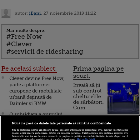
autor:
iBani
, 27 noiembrie 2019 11:22
Mai multe despre:
#Free Now
#Clever
#servicii de ridesharing
Pe acelasi subiect:
Prima pagina pe
scurt:
Clever devine Free Now,
parte a platformei
Invață să ții
europene de mobilitate
sub control
cheltuielile
urbană deținută de
de sărbători.
Daimler și BMW
Cum
O subsidiara a grupului
funcționează cardul de
german Daimler a
Nouă ne pasă ca datele tale personale să rămână confidențiale
cumpărături
cumparat compania care
Noi și partenerii noștri
201
stocăm și/sau accesăm informații pe dispozitivul dvs., precum identificatorii
detine aplicatia Clever
cookie unici pentru prelucrarea datelor cu caracter personal. Puteți accepta sau gestiona alegerile dvs.
făcând clic mai jos sau în orice moment, pe pagina cu politica de confidențialitate. Aceste alegeri vor fi
Taxi
raportate partenerilor noștri și nu vă vor afecta navigarea.
Mai multe detalii