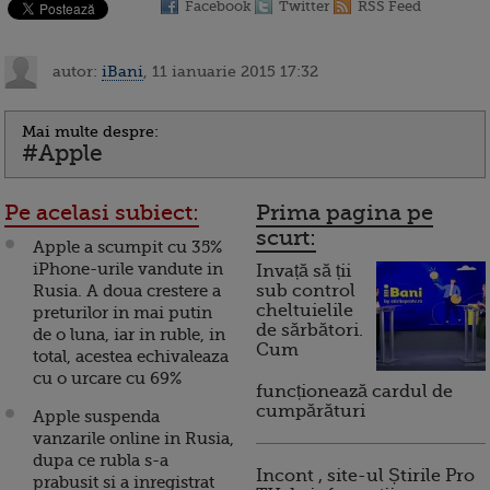
Facebook
Twitter
RSS Feed
autor:
iBani
, 11 ianuarie 2015 17:32
Mai multe despre:
#Apple
Pe acelasi subiect:
Prima pagina pe
scurt:
Apple a scumpit cu 35%
iPhone-urile vandute in
Invață să ții
Rusia. A doua crestere a
sub control
cheltuielile
preturilor in mai putin
de sărbători.
de o luna, iar in ruble, in
Cum
total, acestea echivaleaza
cu o urcare cu 69%
funcționează cardul de
cumpărături
Apple suspenda
vanzarile online in Rusia,
dupa ce rubla s-a
Incont , site-ul Știrile Pro
prabusit si a inregistrat