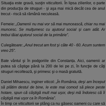
Situaţia este gravă, susţin viticultorii. În lipsa zilierilor, o parte
din producţia de struguri - şi aşa mai mică decât cea de anul
trecut - riscă să rămână neculeasă.
Femeie:
Oamenii nu mai vor să mai muncească, chiar nu mai
muncesc. Se mulţumesc cu ajutorul social şi cam atât. Ar
trebui tăiat ajutorul social de la primărie”.
Culegătoare:
Anul trecut am fost şi câte 40 - 60. Acum suntem
vreo 25”.
Bate vântul şi în podgoriile din Constanța. Aici, oamenii ar
putea să câştige până la 200 de lei pe zi, în funcţie de câţi
struguri recoltează, şi primesc şi o masă gratuită.
Daniel Mihaescu, inginer viticol:
În România, deşi am început
să plătim destul de bine, le este mai comod să plece peste
hotare, spun că câştigă mult mai uşor, deşi mă îndoiesc că îi
câştigă mai uşor ca în România”.
În timp ce viticultorii se plâng ca nu găsesc oameni cu care să