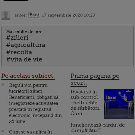
autor:
iBani
, 17 septembrie 2020 10:29
Mai multe despre:
#zilieri
#agricultura
#recolta
#vita de vie
Pe acelasi subiect:
Prima pagina pe
scurt:
Reguli noi pentru
lucrătorii zilieri.
Invață să ții
Beneficiarii, obligati să
sub control
cheltuielile
înregistreze activitatea
de sărbători.
prestată în registrul
Cum
electronic, începând din
25 iulie
funcționează cardul de
cumpărături
Cum se va aplica în