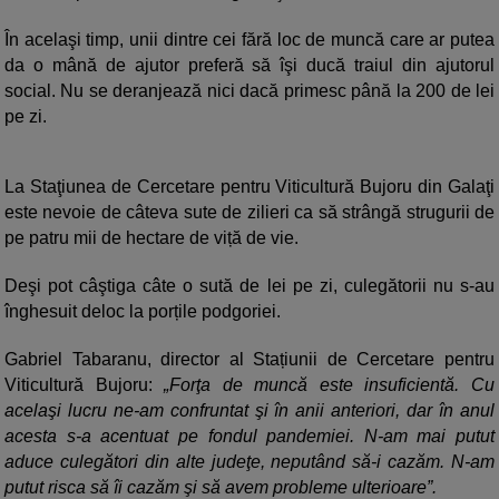
În acelaşi timp, unii dintre cei fără loc de muncă care ar putea
da o mână de ajutor preferă să îşi ducă traiul din ajutorul
social. Nu se deranjează nici dacă primesc până la 200 de lei
pe zi.
La Staţiunea de Cercetare pentru Viticultură Bujoru din Galaţi
este nevoie de câteva sute de zilieri ca să strângă strugurii de
pe patru mii de hectare de viță de vie.
Deşi pot câştiga câte o sută de lei pe zi, culegătorii nu s-au
înghesuit deloc la porțile podgoriei.
Gabriel Tabaranu, director al Stațiunii de Cercetare pentru
Viticultură Bujoru:
Forţa de muncă este insuficientă. Cu
acelaşi lucru ne-am confruntat şi în anii anteriori, dar în anul
acesta s-a acentuat pe fondul pandemiei. N-am mai putut
aduce culegători din alte judeţe, neputând să-i cazăm. N-am
putut risca să îi cazăm şi să avem probleme ulterioare”.