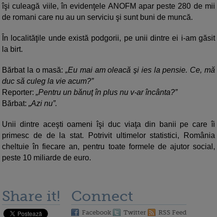
îşi culeagă viile, în evidenţele ANOFM apar peste 280 de mii
de romani care nu au un serviciu şi sunt buni de muncă.
În localităţile unde există podgorii, pe unii dintre ei i-am găsit
la birt.
Bărbat la o masă:
Eu mai am oleacă şi ies la pensie. Ce, mă
duc să culeg la vie acum?”
Reporter:
Pentru un bănuţ în plus nu v-ar încânta?”
Bărbat:
Azi nu”.
Unii dintre aceşti oameni îşi duc viaţa din banii pe care îi
primesc de de la stat. Potrivit ultimelor statistici, România
cheltuie în fiecare an, pentru toate formele de ajutor social,
peste 10 miliarde de euro.
Share it!
Connect
Facebook
Twitter
RSS Feed