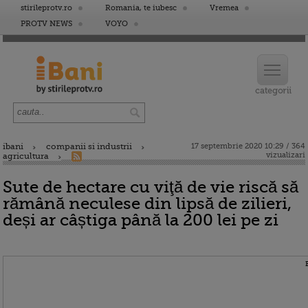
stirileprotv.ro
Romania, te iubesc
Vremea
PROTV NEWS
VOYO
ibani
companii si industrii
17 septembrie 2020 10:29 / 364
vizualizari
agricultura
Sute de hectare cu viţă de vie riscă să
rămână neculese din lipsă de zilieri,
deși ar câștiga până la 200 lei pe zi