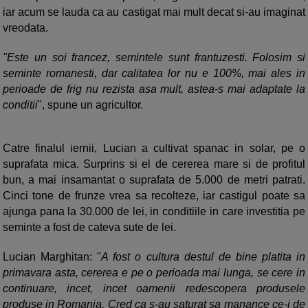
iar acum se lauda ca au castigat mai mult decat si-au imaginat
vreodata.
"Este un soi francez, semintele sunt frantuzesti. Folosim si
seminte romanesti, dar calitatea lor nu e 100%, mai ales in
perioade de frig nu rezista asa mult, astea-s mai adaptate la
conditii
", spune un agricultor.
Catre finalul iernii, Lucian a cultivat spanac in solar, pe o
suprafata mica. Surprins si el de cererea mare si de profitul
bun, a mai insamantat o suprafata de 5.000 de metri patrati.
Cinci tone de frunze vrea sa recolteze, iar castigul poate sa
ajunga pana la 30.000 de lei, in conditiile in care investitia pe
seminte a fost de cateva sute de lei.
Lucian Marghitan: "
A fost o cultura destul de bine platita in
primavara asta, cererea e pe o perioada mai lunga, se cere in
continuare, incet, incet oamenii redescopera produsele
produse in Romania. Cred ca s-au saturat sa manance ce-i de