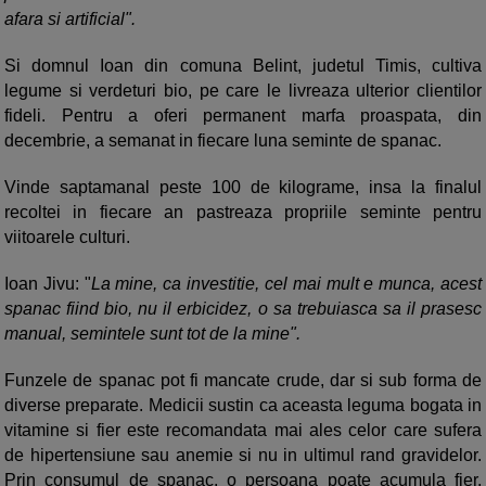
afara si artificial".
Si domnul Ioan din comuna Belint, judetul Timis, cultiva
legume si verdeturi bio, pe care le livreaza ulterior clientilor
fideli. Pentru a oferi permanent marfa proaspata, din
decembrie, a semanat in fiecare luna seminte de spanac.
Vinde saptamanal peste 100 de kilograme, insa la finalul
recoltei in fiecare an pastreaza propriile seminte pentru
viitoarele culturi.
Ioan Jivu: "
La mine, ca investitie, cel mai mult e munca, acest
spanac fiind bio, nu il erbicidez, o sa trebuiasca sa il prasesc
manual, semintele sunt tot de la mine".
Funzele de spanac pot fi mancate crude, dar si sub forma de
diverse preparate. Medicii sustin ca aceasta leguma bogata in
vitamine si fier este recomandata mai ales celor care sufera
de hipertensiune sau anemie si nu in ultimul rand gravidelor.
Prin consumul de spanac, o persoana poate acumula fier,