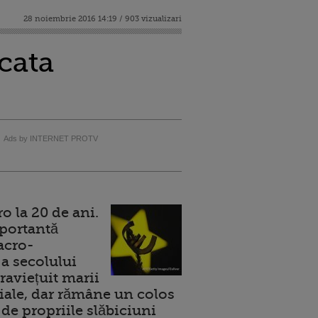
28 noiembrie 2016 14:19 / 903 vizualizari
cata
Ads by INTERNET PROTV
 la 20 de ani.
portantă
acro-
a secolului
raviețuit marii
ale, dar rămâne un colos
de propriile slăbiciuni