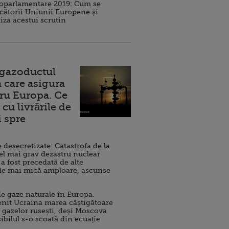
roparlamentare 2019: Cum se
cătorii Uniunii Europene și
iza acestui scrutin
 gazoductul
 care asigura
ru Europa. Ce
cu livrările de
i spre
esecretizate: Catastrofa de la
el mai grav dezastru nuclear
 a fost precedată de alte
de mai mică amploare, ascunse
e gaze naturale în Europa.
nit Ucraina marea câștigătoare
 gazelor rusești, deși Moscova
sibilul s-o scoată din ecuație