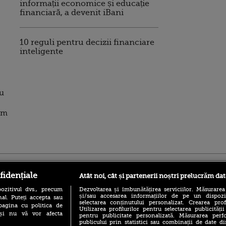
informații economice și educație
financiară, a devenit iBani
10 reguli pentru decizii financiare
inteligente
au
tem
ro
foodstory.ro
Procinema.ro
fidențiale
Atât noi, cât și partenerii noștri prelucrăm dat
ozitivul dvs., precum
Dezvoltarea și îmbunătățirea serviciilor. Măsurarea
și/sau accesarea informațiilor de pe un dispoziti
al. Puteți accepta sau
selectarea conținutului personalizat. Crearea prof
pagina cu politica de
Utilizarea profilurilor pentru selectarea publicității
i și nu vă vor afecta
pentru publicitate personalizată. Măsurarea perfo
publicului prin statistici sau combinații de date di