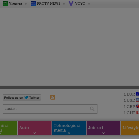
Vremea
PROTV NEWS
VOYO
1 EUR
1 USD
1 GBP
1 CHF
i si
Tehnologie si
Auto
Job-uri
Lifestyl
i
media