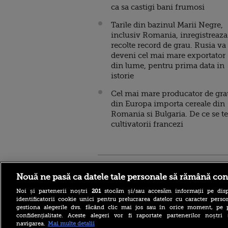
ca sa castigi bani frumosi
Tarile din bazinul Marii Negre,
inclusiv Romania, inregistreaza
recolte record de grau. Rusia va
deveni cel mai mare exportator
din lume, pentru prima data in
istorie
Cel mai mare producator de gr
din Europa importa cereale din
Romania si Bulgaria. De ce se 
cultivatorii francezi
Stirileprotv.ro
ilike-it.
Nouă ne pasă ca datele tale personale să rămână con
Noi și partenerii noștri
201
stocăm și/sau accesăm informații pe disp
identificatorii cookie unici pentru prelucrarea datelor cu caracter person
gestiona alegerile dvs. făcând clic mai jos sau în orice moment, pe 
confidențialitate. Aceste alegeri vor fi raportate partenerilor noștr
navigarea.
Mai multe detalii