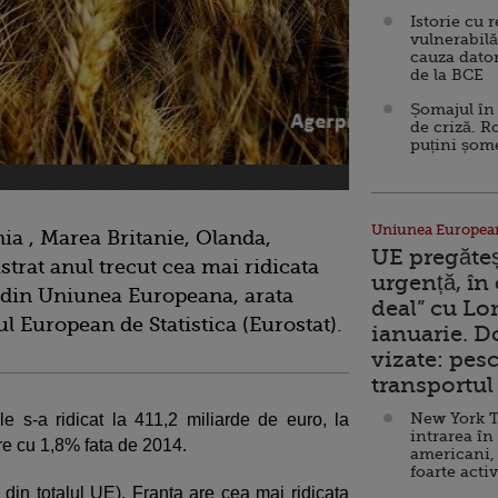
Istorie cu 
vulnerabilă
cauza dator
de la BCE
Șomajul în 
de criză. R
puțini șom
Uniunea Europea
nia , Marea Britanie, Olanda,
UE pregăte
trat anul trecut cea mai ridicata
urgență, în
e din Uniunea Europeana, arata
deal” cu Lo
ul European de Statistica (Eurostat).
ianuarie. 
vizate: pesc
transportul 
New York T
le s-a ridicat la 411,2 miliarde de euro, la
intrarea în
re cu 1,8% fata de 2014.
americani,
foarte acti
in totalul UE), Franta are cea mai ridicata