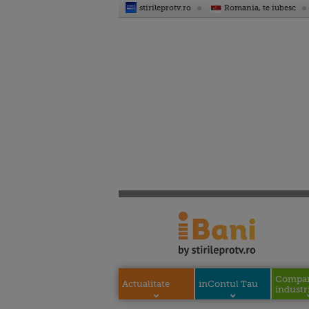
stirileprotv.ro
Romania, te iubesc
Compani
Actualitate
inContul Tau
industri