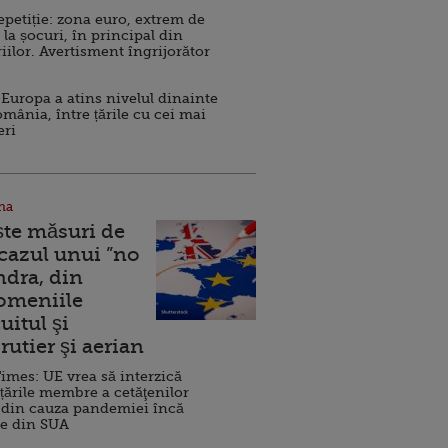
repetiție: zona euro, extrem de
 la șocuri, în principal din
iilor. Avertisment îngrijorător
Europa a atins nivelul dinainte
omânia, între țările cu cei mai
eri
na
ște măsuri de
 cazul unui ”no
ndra, din
Domeniile
uitul şi
rutier şi aerian
imes: UE vrea să interzică
 țările membre a cetăţenilor
 din cauza pandemiei încă
ve din SUA