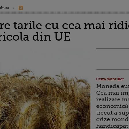
ultura
e tarile cu cea mai ridi
ricola din UE
Criza datoriilor
Moneda euro
Cea mai im
realizare m
economică 
trecut a sup
crize mondi
handicapat 