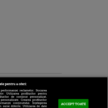
Sport.ro
ele pentru a oferi:
 performanței reclamelor. Stocarea
v. Utilizarea profilurilor pentru
ilurilor de conținut personalizat.
 personalizate. Crearea profilurilor
rmanței conținutului. Înțelegerea
ACCEPT TOATE
n surse diferite. Utilizarea de date