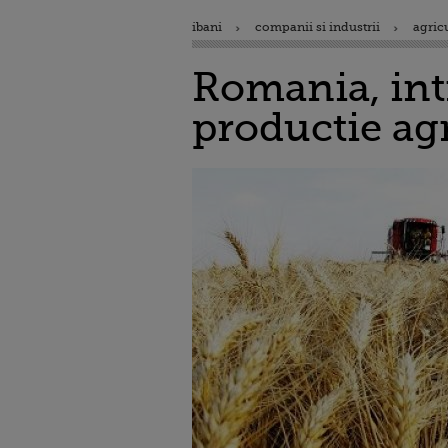
ibani
companii si industrii
agric
Romania, intr
productie ag