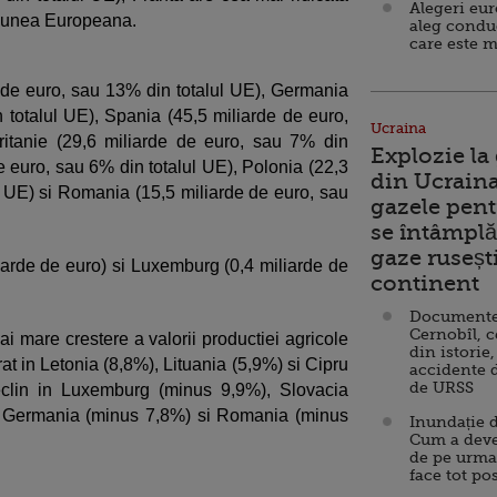
Alegeri eu
niunea Europeana.
aleg condu
care este m
e de euro, sau 13% din totalul UE), Germania
 totalul UE), Spania (45,5 miliarde de euro,
Ucraina
itanie (29,6 miliarde de euro, sau 7% din
Explozie la
e euro, sau 6% din totalul UE), Polonia (22,3
din Ucraina
l UE) si Romania (15,5 miliarde de euro, sau
gazele pent
se întâmplă 
gaze ruseșt
liarde de euro) si Luxemburg (0,4 miliarde de
continent
Documente d
Cernobîl, c
i mare crestere a valorii productiei agricole
din istorie,
t in Letonia (8,8%), Lituania (5,9%) si Cipru
accidente 
de URSS
declin in Luxemburg (minus 9,9%), Slovacia
, Germania (minus 7,8%) si Romania (minus
Inundație d
Cum a deve
de pe urma
face tot po