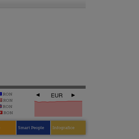
EUR
RON
RON
RON
RON
e
Smart People
Infografice