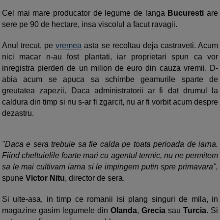
Cel mai mare producator de legume de langa
Bucuresti
are
sere pe 90 de hectare, insa viscolul a facut ravagii.
Anul trecut, pe
vremea
asta se recoltau deja castraveti. Acum
nici macar n-au fost plantati, iar proprietari spun ca vor
inregistra pierderi de un milion de euro din cauza vremii. D-
abia acum se apuca sa schimbe geamurile sparte de
greutatea zapezii. Daca administratorii ar fi dat drumul la
caldura din timp si nu s-ar fi zgarcit, nu ar fi vorbit acum despre
dezastru.
"Daca e sera trebuie sa fie calda pe toata perioada de iarna.
Fiind cheltuielile foarte mari cu agentul termic, nu ne permitem
sa le mai cultivam iarna si le impingem putin spre primavara",
spune
Victor Nitu
, director de sera.
Si uite-asa, in timp ce romanii isi plang singuri de mila, in
magazine gasim legumele din
Olanda
,
Grecia
sau
Turcia
. Si