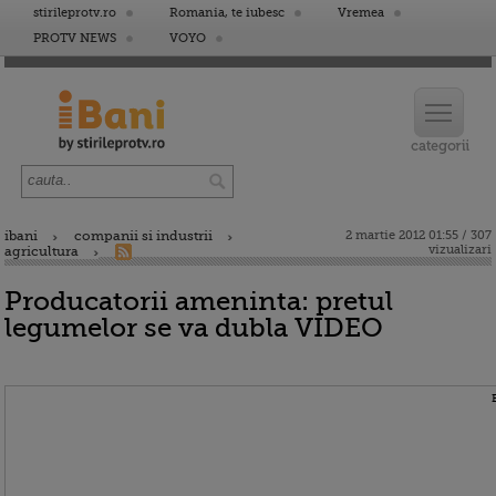
stirileprotv.ro
Romania, te iubesc
Vremea
PROTV NEWS
VOYO
ibani
companii si industrii
2 martie 2012 01:55 / 307
vizualizari
agricultura
Producatorii ameninta: pretul
legumelor se va dubla VIDEO