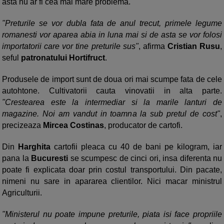
asta nu ar fi cea mai mare problema.
"Preturile se vor dubla fata de anul trecut, primele legume
romanesti vor aparea abia in luna mai si de asta se vor folosi
importatorii care vor tine preturile sus"
, afirma
Cristian Rusu
,
seful
patronatului Hortifruct
.
Produsele de import sunt de doua ori mai scumpe fata de cele
autohtone. Cultivatorii cauta vinovatii in alta parte.
"Crestearea este la intermediar si la marile lanturi de
magazine. Noi am vandut in toamna la sub pretul de cost"
,
precizeaza
Mircea Costinas
, producator de cartofi.
Din
Harghita
cartofii pleaca cu 40 de bani pe kilogram, iar
pana la
Bucuresti
se scumpesc de cinci ori, insa diferenta nu
poate fi explicata doar prin costul transportului. Din pacate,
nimeni nu sare in apararea clientilor. Nici macar ministrul
Agriculturii.
"Ministerul nu poate impune preturile, piata isi face propriile