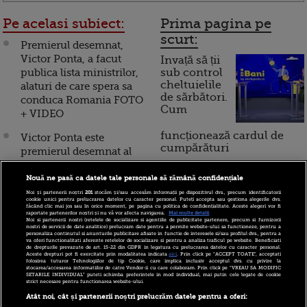
Pe acelasi subiect:
Prima pagina pe
scurt:
Premierul desemnat,
Victor Ponta, a facut
Invață să ții
publica lista ministrilor,
sub control
cheltuielile
alaturi de care spera sa
de sărbători.
conduca Romania FOTO
Cum
+ VIDEO
funcționează cardul de
Victor Ponta este
cumpărături
premierul desemnat al
Romaniei. Basescu: "Ii
incredintez misiunea de
Nouă ne pasă ca datele tale personale să rămână confidențiale
Incont , site-ul Știrile Pro
a forma viitorul Cabinet"
Noi și partenerii noștri
201
stocăm și/sau accesăm informații pe dispozitivul dvs., precum identificatorii
TV de informații
cookie unici pentru prelucrarea datelor cu caracter personal. Puteți accepta sau gestiona alegerile dvs.
făcând clic mai jos sau în orice moment, pe pagina cu politica de confidențialitate. Aceste alegeri vor fi
economice și educație
raportate partenerilor noștri și nu vă vor afecta navigarea.
Mai multe detalii
Mesajul surprinzator al
Noi si partenerii nostri (retelele de socializare si agentiile de publicitate partenere, precum si furnizorii
financiară, a devenit iBani
nostri de servicii de date analitice) prelucram date pentru a permite website-ului sa functioneze, pentru a
lui Victor Ponta catre
personaliza continutul si anunturile publicitare afisate in functie de interesele si/sau profilul dvs., pentru a
va oferi functionalitati aferente retelelor de socializare si pentru a analiza traficul pe website. Beneficiati
Jeffrey Franks VIDEO
de drepturile prevazute de art. 15-22 din GDPR in legatura cu prelucrarea datelor cu caracter personal.
Aceste drepturi pot fi exercitate prin modalitatea indicata
aici
. Prin click pe “ACCEPT TOATE”, acceptati
folosirea tuturor Tehnologiilor de tip Cookie, care implica inclusiv acceptul dvs. cu privire la
10 reguli pentru decizii
FMI ne intoarce spatele
stocarea/accesarea informatiilor de catre Vendor-ii cu care colaboram. Prin click pe “VREAU SA MODIFIC
SETARILE INDIVIDUAL” puteti schimba preferintele in mod individual, mai putin cele legate de cookie
financiare inteligente
daca scadem TVA la
strict necesare pentru functionarea website-ului.
alimente
Atât noi, cât și partenerii noștri prelucrăm datele pentru a oferi: