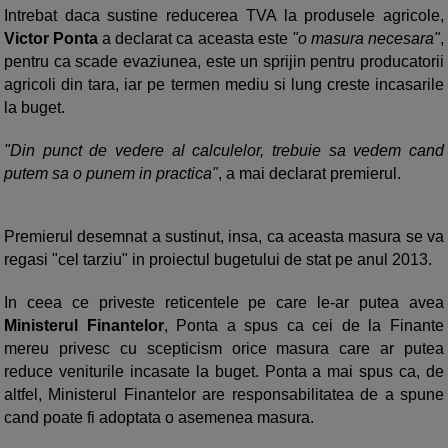
Intrebat daca sustine reducerea TVA la produsele agricole,
Victor Ponta
a declarat ca aceasta este
"o masura necesara"
,
pentru ca scade evaziunea, este un sprijin pentru producatorii
agricoli din tara, iar pe termen mediu si lung creste incasarile
la buget.
"Din punct de vedere al calculelor, trebuie sa vedem cand
putem sa o punem in practica"
, a mai declarat premierul.
Premierul desemnat a sustinut, insa, ca aceasta masura se va
regasi "cel tarziu" in proiectul bugetului de stat pe anul 2013.
In ceea ce priveste reticentele pe care le-ar putea avea
Ministerul Finantelor
, Ponta a spus ca cei de la Finante
mereu privesc cu scepticism orice masura care ar putea
reduce veniturile incasate la buget. Ponta a mai spus ca, de
altfel, Ministerul Finantelor are responsabilitatea de a spune
cand poate fi adoptata o asemenea masura.