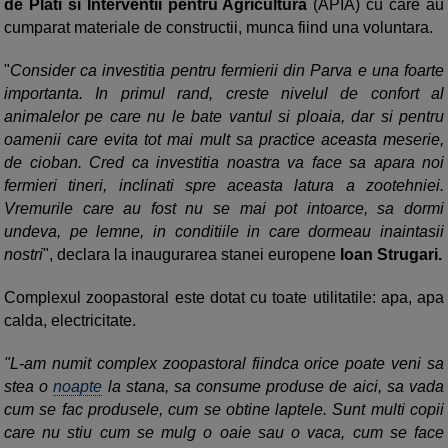
de Plati si Interventii pentru Agricultura
(APIA) cu care au
cumparat materiale de constructii, munca fiind una voluntara.
"
Consider ca investitia pentru fermierii din Parva e una foarte
importanta. In primul rand, creste nivelul de confort al
animalelor pe care nu le bate vantul si ploaia, dar si pentru
oamenii care evita tot mai mult sa practice aceasta meserie,
de cioban. Cred ca investitia noastra va face sa apara noi
fermieri tineri, inclinati spre aceasta latura a zootehniei.
Vremurile care au fost nu se mai pot intoarce, sa dormi
undeva, pe lemne, in conditiile in care dormeau inaintasii
nostri
", declara la inaugurarea stanei europene
Ioan Strugari.
Complexul zoopastoral este dotat cu toate utilitatile: apa, apa
calda, electricitate.
"L-am numit complex zoopastoral fiindca orice poate veni sa
stea o
noapte
la stana, sa consume produse de aici, sa vada
cum se fac produsele, cum se obtine laptele. Sunt multi copii
care nu stiu cum se mulg o oaie sau o vaca, cum se face