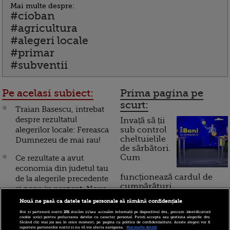
Mai multe despre:
#cioban
#agricultura
#alegeri locale
#primar
#subventii
Pe acelasi subiect:
Prima pagina pe
scurt:
Traian Basescu, intrebat
despre rezultatul
Invață să ții
alegerilor locale: Fereasca
sub control
cheltuielile
Dumnezeu de mai rau!
de sărbători.
Cum
Ce rezultate a avut
economia din judetul tau
funcționează cardul de
de la alegerile precedente
cumpărături
si pana in prezent. Noua
harta economica a
Nouă ne pasă ca datele tale personale să rămână confidențiale
Romaniei
Noi și partenerii noștri
201
stocăm și/sau accesăm informații pe dispozitivul dvs., precum identificatorii
Incont , site-ul Știrile Pro
cookie unici pentru prelucrarea datelor cu caracter personal. Puteți accepta sau gestiona alegerile dvs.
făcând clic mai jos sau în orice moment, pe pagina cu politica de confidențialitate. Aceste alegeri vor fi
TV de informații
Stirileprotv.ro a lansat
raportate partenerilor noștri și nu vă vor afecta navigarea.
Mai multe detalii