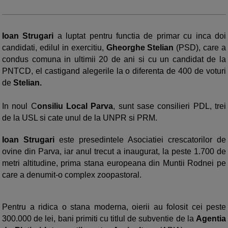
Ioan Strugari
a luptat pentru functia de primar cu inca doi
candidati, edilul in exercitiu,
Gheorghe Stelian
(PSD), care a
condus comuna in ultimii 20 de ani si cu un candidat de la
PNTCD, el castigand alegerile la o diferenta de 400 de voturi
de
Stelian.
In noul C
onsiliu Local Parva
, sunt sase consilieri PDL, trei
de la USL si cate unul de la UNPR si PRM.
Ioan Strugari
este presedintele Asociatiei crescatorilor de
ovine din Parva, iar anul trecut a inaugurat, la peste 1.700 de
metri altitudine, prima stana europeana din Muntii Rodnei pe
care a denumit-o complex zoopastoral.
Pentru a ridica o stana moderna, oierii au folosit cei peste
300.000 de lei, bani primiti cu titlul de subventie de la
Agentia