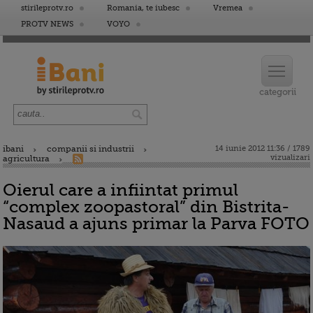
stirileprotv.ro
Romania, te iubesc
Vremea
PROTV NEWS
VOYO
ibani
companii si industrii
14 iunie 2012 11:36 / 1789
vizualizari
agricultura
Oierul care a infiintat primul
“complex zoopastoral” din Bistrita-
Nasaud a ajuns primar la Parva FOTO