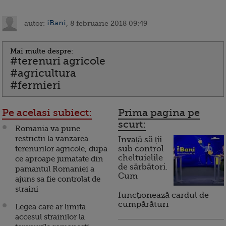
autor:
iBani
, 8 februarie 2018 09:49
Mai multe despre:
#terenuri agricole
#agricultura
#fermieri
Pe acelasi subiect:
Prima pagina pe
scurt:
Romania va pune
restrictii la vanzarea
Invață să ții
terenurilor agricole, dupa
sub control
cheltuielile
ce aproape jumatate din
de sărbători.
pamantul Romaniei a
Cum
ajuns sa fie controlat de
straini
funcționează cardul de
cumpărături
Legea care ar limita
accesul strainilor la