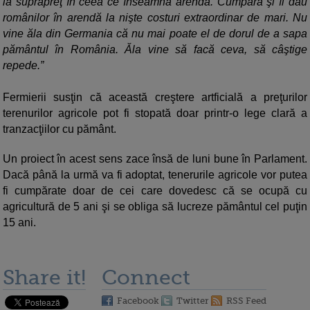
la suprapreţ în ceea ce înseamnă arenda. Cumpără şi îl dau
românilor în arendă la nişte costuri extraordinar de mari. Nu
vine ăla din Germania că nu mai poate el de dorul de a sapa
pământul în România. Ăla vine să facă ceva, să câştige
repede.”
Fermierii susţin că această creştere artficială a preţurilor
terenurilor agricole pot fi stopată doar printr-o lege clară a
tranzacţiilor cu pământ.
Un proiect în acest sens zace însă de luni bune în Parlament.
Dacă până la urmă va fi adoptat, tenerurile agricole vor putea
fi cumpărate doar de cei care dovedesc că se ocupă cu
agricultură de 5 ani şi se obliga să lucreze pământul cel puţin
15 ani.
Share it!
Connect
Facebook
Twitter
RSS Feed