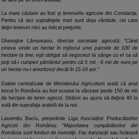
La mare căutare au fost şi terenurile agricole din Constanța.
Pentru că aici suprafeţele mari sunt deja vândute, cei care
deţin terenuri mici au ridicat preţurile.
Gheorghe Lămureanu, director societate agricolă:
“Când
cineva vinde un hectar în mijlocul unei parcele de 100 de
hectare la tine, eşti obligat să negociezi la sânge cu el ca să
poţi să-i cumperi pământul pentru că 5 mii - 6 mii de euro pe
un hectar nu-i amortizezi decât în 15-16 ani.”
Datele centralizate de Ministerului Agriculturii arată că anul
trecut în România au fost scoase la vânzare peste 150 de mii
de hectare de teren agricol. Străinii au ajuns să deţină 40 la
sută din suprafaţa arabilă de la noi.
Laurențiu Baciu, președinte Liga Asociaților Producătorilor
Agricoli din România: “
Majoritatea cumpărătorilor din
România sunt fonduri de investiţii. Fac tranzacţii sau licitează