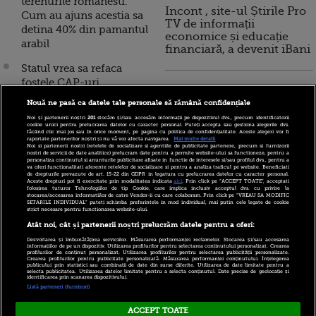
terenurile romanesti.
Incont , site-ul Știrile Pro
Cum au ajuns acestia sa
TV de informații
detina 40% din pamantul
economice și educație
arabil
financiară, a devenit iBani
Statul vrea sa refaca
fostele CAP-uri.
10 reguli pentru decizii
Guvernul introduce plati
financiare inteligente
Nouă ne pasă ca datele tale personale să rămână confidențiale
stimulative diferite
Noi și partenerii noștri
201
stocăm și/sau accesăm informații pe dispozitivul dvs., precum identificatorii
pentru fermierii care isi
cookie unici pentru prelucrarea datelor cu caracter personal. Puteți accepta sau gestiona alegerile dvs.
făcând clic mai jos sau în orice moment, pe pagina cu politica de confidențialitate. Aceste alegeri vor fi
comaseaza terenurile
raportate partenerilor noștri și nu vă vor afecta navigarea.
Mai multe detalii
Noi si partenerii nostri (retelele de socializare si agentiile de publicitate partenere, precum si furnizorii
nostri de servicii de date analitice) prelucram date pentru a permite website-ului sa functioneze, pentru a
Mafia retrocedarilor:
personaliza continutul si anunturile publicitare afisate in functie de interesele si/sau profilul dvs., pentru a
va oferi functionalitati aferente retelelor de socializare si pentru a analiza traficul pe website. Beneficiati
nume grele din politica,
de drepturile prevazute de art. 15-22 din GDPR in legatura cu prelucrarea datelor cu caracter personal.
Aceste drepturi pot fi exercitate prin modalitatea indicata
aici
. Prin click pe “ACCEPT TOATE”, acceptati
intr-un dosar privind
folosirea tuturor Tehnologiilor de tip Cookie, care implica inclusiv acceptul dvs. cu privire la
stocarea/accesarea informatiilor de catre Vendor-ii cu care colaboram. Prin click pe “VREAU SA MODIFIC
cedarea ilegala de paduri
SETARILE INDIVIDUAL” puteti schimba preferintele in mod individual, mai putin cele legate de cookie
strict necesare pentru functionarea website-ului.
si terenuri. Ilie Sarbu si
Atât noi, cât și partenerii noștri prelucrăm datele pentru a oferi:
Viorel Hrebenciuc,
Dezvoltarea și îmbunătățirea serviciilor. Măsurarea performanței reclamelor. Stocarea și/sau accesarea
urmariti penal. Printul
informațiilor de pe un dispozitiv. Utilizarea profilurilor pentru selectarea conținutului personalizat. Crearea
profilurilor de conținut personalizat. Utilizarea profilurilor pentru selectarea publicității personalizate.
Paul si printesa Lia,
Crearea profilurilor pentru publicitate personalizată. Măsurarea performanței conținutului. Înțelegerea
publicului prin statistici sau combinații de date din surse diferite. Utilizarea de date limitate pentru a
selecta publicitatea. Utilizarea datelor limitate pentru a selecta conținutul. Date precise de geolocație și
audiati la DNA
identificarea prin scanarea dispozitivului.
Listă parteneri (furnizori)
ACCEPT TOATE