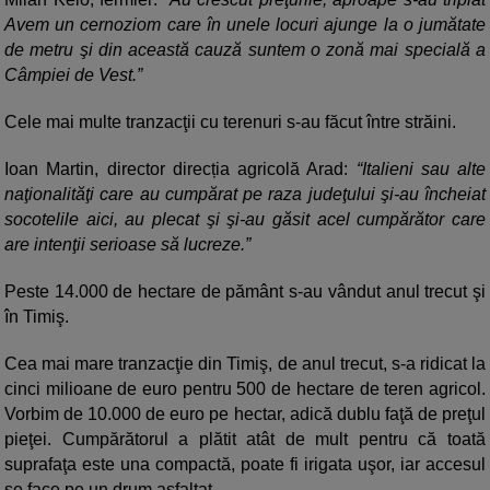
Avem un cernoziom care în unele locuri ajunge la o jumătate
de metru şi din această cauză suntem o zonă mai specială a
Câmpiei de Vest.”
Cele mai multe tranzacţii cu terenuri s-au făcut între străini.
Ioan Martin, director direcția agricolă Arad:
“Italieni sau alte
naţionalităţi care au cumpărat pe raza judeţului şi-au încheiat
socotelile aici, au plecat şi şi-au găsit acel cumpărător care
are intenţii serioase să lucreze.”
Peste 14.000 de hectare de pământ s-au vândut anul trecut şi
în Timiş.
Cea mai mare tranzacţie din Timiş, de anul trecut, s-a ridicat la
cinci milioane de euro pentru 500 de hectare de teren agricol.
Vorbim de 10.000 de euro pe hectar, adică dublu faţă de preţul
pieţei. Cumpărătorul a plătit atât de mult pentru că toată
suprafaţa este una compactă, poate fi irigata uşor, iar accesul
se face pe un drum asfaltat.