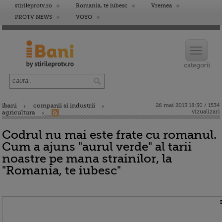
stirileprotv.ro
Romania, te iubesc
Vremea
PROTV NEWS
VOYO
ibani
companii si industrii
26 mai 2013 18:30 / 1534
vizualizari
agricultura
Codrul nu mai este frate cu romanul.
Cum a ajuns "aurul verde" al tarii
noastre pe mana strainilor, la
"Romania, te iubesc"