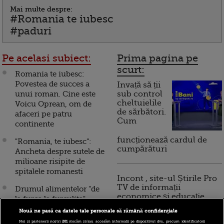
Mai multe despre:
#Romania te iubesc
#paduri
Pe acelasi subiect:
Prima pagina pe
scurt:
Romania te iubesc:
Povestea de succes a
Invață să ții
unui roman. Cine este
sub control
cheltuielile
Voicu Oprean, om de
de sărbători.
afaceri pe patru
Cum
continente
funcționează cardul de
"Romania, te iubesc":
cumpărături
Ancheta despre sutele de
milioane risipite de
spitalele romanesti
Incont , site-ul Știrile Pro
TV de informații
Drumul alimentelor "de
economice și educație
la furca la furculita",
financiară, a devenit iBani
duminica, la "Romania,
Nouă ne pasă ca datele tale personale să rămână confidențiale
te iubesc"
Noi și partenerii noștri
201
stocăm și/sau accesăm informații pe dispozitivul dvs., precum identificatorii