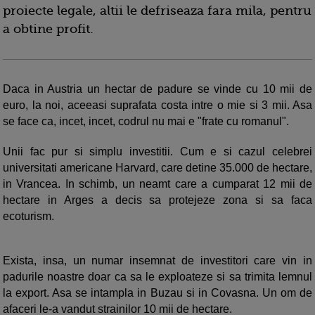
proiecte legale, altii le defriseaza fara mila, pentru
a obtine profit.
Daca in Austria un hectar de padure se vinde cu 10 mii de
euro, la noi, aceeasi suprafata costa intre o mie si 3 mii. Asa
se face ca, incet, incet, codrul nu mai e "frate cu romanul".
Unii fac pur si simplu investitii. Cum e si cazul celebrei
universitati americane Harvard, care detine 35.000 de hectare,
in Vrancea. In schimb, un neamt care a cumparat 12 mii de
hectare in Arges a decis sa protejeze zona si sa faca
ecoturism.
Exista, insa, un numar insemnat de investitori care vin in
padurile noastre doar ca sa le exploateze si sa trimita lemnul
la export. Asa se intampla in Buzau si in Covasna. Un om de
afaceri le-a vandut strainilor 10 mii de hectare.