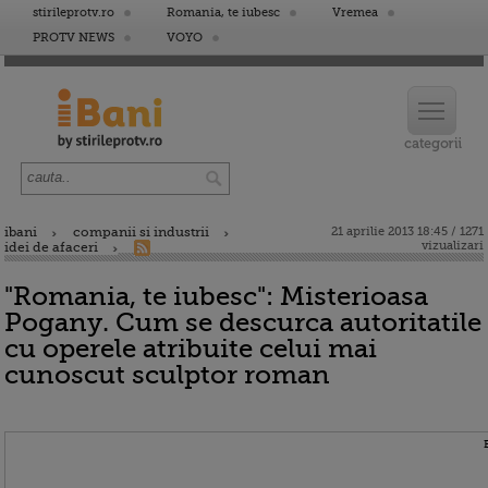
stirileprotv.ro
Romania, te iubesc
Vremea
PROTV NEWS
VOYO
ibani
companii si industrii
21 aprilie 2013 18:45 / 1271
vizualizari
idei de afaceri
"Romania, te iubesc": Misterioasa
Pogany. Cum se descurca autoritatile
cu operele atribuite celui mai
cunoscut sculptor roman