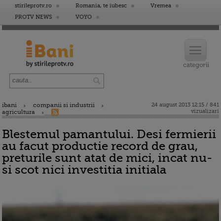
stirileprotv.ro
Romania, te iubesc
Vremea
PROTV NEWS
VOYO
ibani
companii si industrii
24 august 2013 12:15 / 841
vizualizari
agricultura
Blestemul pamantului. Desi fermierii
au facut productie record de grau,
preturile sunt atat de mici, incat nu-
si scot nici investitia initiala