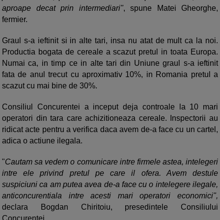
aproape decat prin intermediari"
, spune Matei Gheorghe,
fermier.
Graul s-a ieftinit si in alte tari, insa nu atat de mult ca la noi.
Productia bogata de cereale a scazut pretul in toata Europa.
Numai ca, in timp ce in alte tari din Uniune graul s-a ieftinit
fata de anul trecut cu aproximativ 10%, in Romania pretul a
scazut cu mai bine de 30%.
Consiliul Concurentei a inceput deja controale la 10 mari
operatori din tara care achizitioneaza cereale. Inspectorii au
ridicat acte pentru a verifica daca avem de-a face cu un cartel,
adica o actiune ilegala.
"
Cautam sa vedem o comunicare intre firmele astea, intelegeri
intre ele privind pretul pe care il ofera. Avem destule
suspiciuni ca am putea avea de-a face cu o intelegere ilegale,
anticoncurentiala intre acesti mari operatori economici",
declara Bogdan Chiritoiu, presedintele Consiliului
Concurentei.