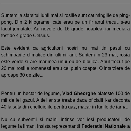
Suntem la sfarsitul lunii mai si rosiile sunt cat mingiile de ping-
pong. Din 2 kilograme, cate erau pe un fir anul trecut, s-au
facut jumatate. Au nevoie de 16 grade noaptea, iar media a
fost de 4 grade Celsius.
Este evident ca agricultorii nostri nu mai tin pasul cu
schimbarile climatice din ultimii ani. Suntem in 23 mai, rosia
este verde si are marimea unui ou de bibilica. Anul trecut pe
20 mai rosiile romanesti erau cel putin coapte. O intarziere de
aproape 30 de zile...
Pentru un hectar de legume,
Vlad Gheorghe
plateste 100 de
mii de lei gazul. Altfel ar sta treaba daca oficialii i-ar deconta
40 la suta din cheltuielile pentru gaz, macar in lunile de iarna.
Nu cu subventii si maini intinse vor iesi producatorii de
legume la liman, insista reprezentantii
Federatiei Nationale a