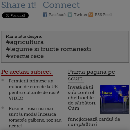
Share it!
Connect
Facebook
Twitter
RSS Feed
Mai multe despre:
#agricultura
#legume si fructe romanesti
#vreme rece
Pe acelasi subiect:
Prima pagina pe
scurt:
Fermierii primesc un
milion de euro de la UE
Invață să ții
pentru culturile de rosii!
sub control
cheltuielile
VIDEO
de sărbători.
Cum
Rosiile… rosii nu mai
sunt la moda! Incearca
funcționează cardul de
tomatele galbene, roz sau
cumpărături
negre!