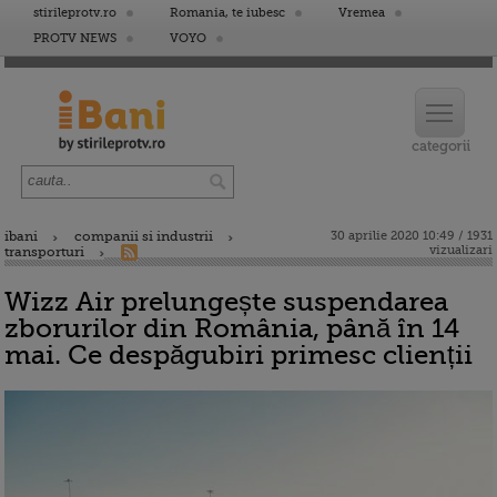
stirileprotv.ro
Romania, te iubesc
Vremea
PROTV NEWS
VOYO
ibani
companii si industrii
30 aprilie 2020 10:49 / 1931
vizualizari
transporturi
Wizz Air prelungește suspendarea
zborurilor din România, până în 14
mai. Ce despăgubiri primesc clienții