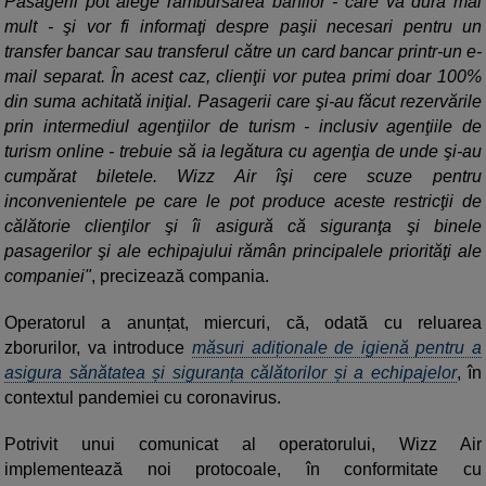
Pasagerii pot alege rambursarea banilor - care va dura mai
mult - şi vor fi informaţi despre paşii necesari pentru un
transfer bancar sau transferul către un card bancar printr-un e-
mail separat. În acest caz, clienţii vor putea primi doar 100%
din suma achitată iniţial. Pasagerii care şi-au făcut rezervările
prin intermediul agenţiilor de turism - inclusiv agenţiile de
turism online - trebuie să ia legătura cu agenţia de unde şi-au
cumpărat biletele. Wizz Air îşi cere scuze pentru
inconvenientele pe care le pot produce aceste restricţii de
călătorie clienţilor şi îi asigură că siguranţa şi binele
pasagerilor şi ale echipajului rămân principalele priorităţi ale
companiei"
, precizează compania.
Operatorul a anunțat, miercuri, că, odată cu reluarea
zborurilor, va introduce
măsuri adiționale de igienă pentru a
asigura sănătatea și siguranța călătorilor și a echipajelor
, în
contextul pandemiei cu coronavirus.
Potrivit unui comunicat al operatorului, Wizz Air
implementează noi protocoale, în conformitate cu