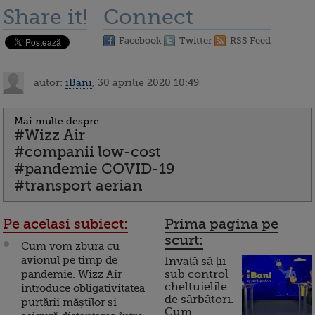
Share it!
Connect
Facebook
Twitter
RSS Feed
autor:
iBani
, 30 aprilie 2020 10:49
Mai multe despre:
#Wizz Air
#companii low-cost
#pandemie COVID-19
#transport aerian
Pe acelasi subiect:
Prima pagina pe
scurt:
Cum vom zbura cu
avionul pe timp de
Invață să ții
pandemie. Wizz Air
sub control
cheltuielile
introduce obligativitatea
de sărbători.
purtării măștilor și
Cum