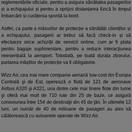
reglementările oficiale, pentru a asigura sănătatea pasagerilor
și a echipajului și pentru a sprijini distanțarea fizică în timpul
îmbarcării și curățenia sporită la bord.
Astfel, ca parte a măsurilor de protecție a sănătății clienților și
a echipajului, pasagerii ar trebui să facă check-in și să
efectueze orice achiziții de servicii online, cum ar fi plata
pentru bagaje suplimentare, pentru a reduce interacțiunea
neesențială la aeroport. Totodată, pe toată durata zborului,
purtarea măștilor de protecție va fi obligatorie.
Wizz Air, cea mai mare companie aeriană low-cost din Europa
Centrală şi de Est, operează o flotă de 121 de aeronave
Airbus A320 şi A321, una dintre cele mai tinere flote din lume
şi oferă mai mult de 710 rute din 25 de baze, ce asigură
conexiunea între 154 de destinaţii din 45 de ţări. În ultimele 12
luni, un număr de 40 de milioane de pasageri au ales să
călătorească cu avioanele operate de Wizz Air.