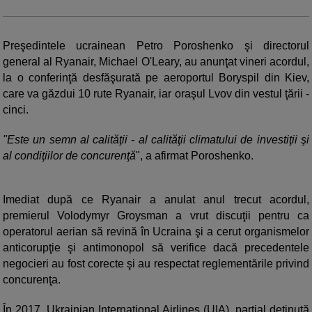
Preşedintele ucrainean Petro Poroshenko şi directorul
general al Ryanair, Michael O'Leary, au anunţat vineri acordul,
la o conferinţă desfăşurată pe aeroportul Boryspil din Kiev,
care va găzdui 10 rute Ryanair, iar oraşul Lvov din vestul ţării -
cinci.
"Este un semn al calităţii - al calităţii climatului de investiţii şi
al condiţiilor de concurenţă
", a afirmat Poroshenko.
Imediat după ce Ryanair a anulat anul trecut acordul,
premierul Volodymyr Groysman a vrut discuţii pentru ca
operatorul aerian să revină în Ucraina şi a cerut organismelor
anticorupţie şi antimonopol să verifice dacă precedentele
negocieri au fost corecte şi au respectat reglementările privind
concurenţa.
În 2017, Ukrainian International Airlines (UIA), parţial deţinută