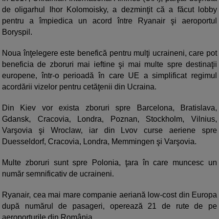
de oligarhul Ihor Kolomoisky, a dezminţit că a făcut lobby
pentru a împiedica un acord între Ryanair şi aeroportul
Boryspil.
Noua înţelegere este benefică pentru mulţi ucraineni, care pot
beneficia de zboruri mai ieftine şi mai multe spre destinaţii
europene, într-o perioadă în care UE a simplificat regimul
acordării vizelor pentru cetăţenii din Ucraina.
Din Kiev vor exista zboruri spre Barcelona, Bratislava,
Gdansk, Cracovia, Londra, Poznan, Stockholm, Vilnius,
Varşovia şi Wroclaw, iar din Lvov curse aeriene spre
Duesseldorf, Cracovia, Londra, Memmingen şi Varşovia.
Multe zboruri sunt spre Polonia, ţara în care muncesc un
număr semnificativ de ucraineni.
Ryanair, cea mai mare companie aeriană low-cost din Europa
după numărul de pasageri, operează 21 de rute de pe
aeroporturile din România.