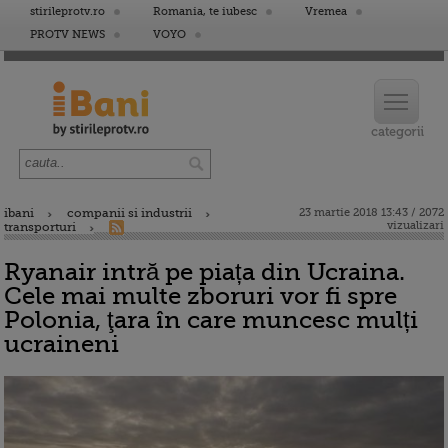
stirileprotv.ro
Romania, te iubesc
Vremea
PROTV NEWS
VOYO
ibani
companii si industrii
23 martie 2018 13:43 / 2072
vizualizari
transporturi
Ryanair intră pe piața din Ucraina.
Cele mai multe zboruri vor fi spre
Polonia, ţara în care muncesc mulți
ucraineni