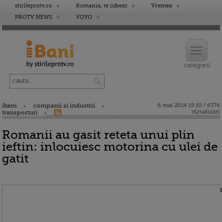
stirileprotv.ro
Romania, te iubesc
Vremea
PROTV NEWS
VOYO
ibani
companii si industrii
6 mai 2014 19:10 / 6374
vizualizari
transporturi
Romanii au gasit reteta unui plin
ieftin: inlocuiesc motorina cu ulei de
gatit