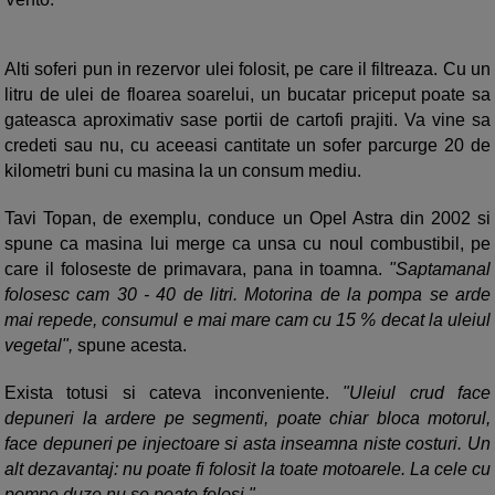
Alti soferi pun in rezervor ulei folosit, pe care il filtreaza. Cu un
litru de ulei de floarea soarelui, un bucatar priceput poate sa
gateasca aproximativ sase portii de cartofi prajiti. Va vine sa
credeti sau nu, cu aceeasi cantitate un sofer parcurge 20 de
kilometri buni cu masina la un consum mediu.
Tavi Topan, de exemplu, conduce un Opel Astra din 2002 si
spune ca masina lui merge ca unsa cu noul combustibil, pe
care il foloseste de primavara, pana in toamna.
"Saptamanal
folosesc cam 30 - 40 de litri. Motorina de la pompa se arde
mai repede, consumul e mai mare cam cu 15 % decat la uleiul
vegetal",
spune acesta.
Exista totusi si cateva inconveniente.
"Uleiul crud face
depuneri la ardere pe segmenti, poate chiar bloca motorul,
face depuneri pe injectoare si asta inseamna niste costuri. Un
alt dezavantaj: nu poate fi folosit la toate motoarele. La cele cu
pompe duze nu se poate folosi."