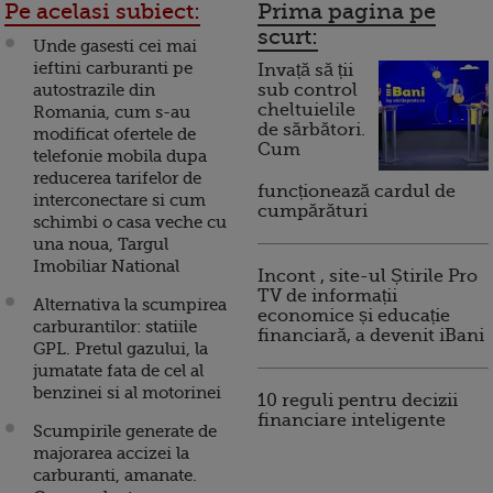
Pe acelasi subiect:
Prima pagina pe
scurt:
Unde gasesti cei mai
ieftini carburanti pe
Invață să ții
autostrazile din
sub control
cheltuielile
Romania, cum s-au
de sărbători.
modificat ofertele de
Cum
telefonie mobila dupa
reducerea tarifelor de
funcționează cardul de
interconectare si cum
cumpărături
schimbi o casa veche cu
una noua, Targul
Imobiliar National
Incont , site-ul Știrile Pro
TV de informații
Alternativa la scumpirea
economice și educație
carburantilor: statiile
financiară, a devenit iBani
GPL. Pretul gazului, la
jumatate fata de cel al
benzinei si al motorinei
10 reguli pentru decizii
financiare inteligente
Scumpirile generate de
majorarea accizei la
carburanti, amanate.