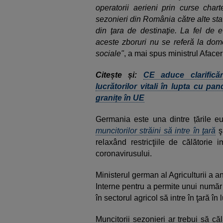
operatorii aerieni prin curse chart
sezonieri din România către alte stat
din ţara de destinaţie. La fel de e
aceste zboruri nu se referă la dome
sociale"
, a mai spus ministrul Afaceri
Citește și:
CE aduce clarificăr
lucrătorilor vitali în lupta cu pan
granițe în UE
Germania este una dintre țările 
muncitorilor străini să intre în ţară
şi
relaxând restricţiile de călătorie 
coronavirusului.
Ministerul german al Agriculturii a a
Interne pentru a permite unui număr
în sectorul agricol să intre în ţară în
Muncitorii sezonieri ar trebui să c