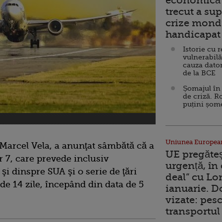
economică 
trecut a sup
crize mondi
handicapat 
Istorie cu 
vulnerabilă
cauza dator
de la BCE
Șomajul în 
de criză. R
puțini șom
Uniunea Europea
 Marcel Vela, a anunţat sâmbătă că a
UE pregăte
 7, care prevede inclusiv
urgență, în
şi dinspre SUA şi o serie de ţări
deal” cu Lo
e 14 zile, începând din data de 5
ianuarie. 
vizate: pesc
transportul 