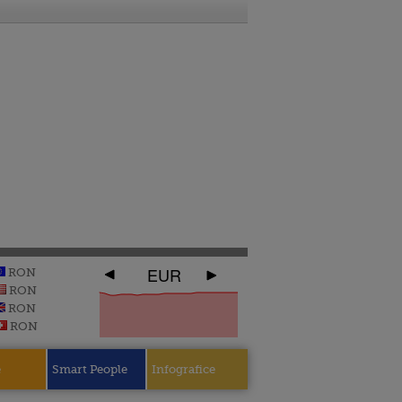
EUR
RON
RON
RON
RON
e
Smart People
Infografice