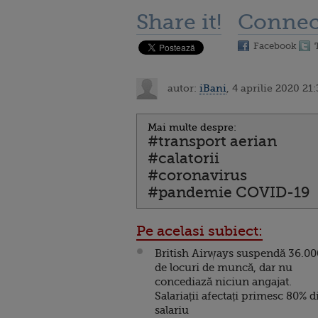
Share it!
Connec
Facebook
autor:
iBani
, 4 aprilie 2020 21
Mai multe despre:
#transport aerian
#calatorii
#coronavirus
#pandemie COVID-19
Pe acelasi subiect:
British Airways suspendă 36.00
de locuri de muncă, dar nu
concediază niciun angajat.
Salariații afectați primesc 80% d
salariu