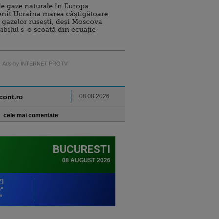
e gaze naturale în Europa.
nit Ucraina marea câștigătoare
 gazelor rusești, deși Moscova
sibilul s-o scoată din ecuație
Ads by INTERNET PROTV
ncont.ro
08.08.2026
cele mai comentate