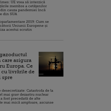
imes: UE vrea să interzică
 țările membre a cetăţenilor
 din cauza pandemiei încă
ve din SUA
roparlamentare 2019: Cum se
cătorii Uniunii Europene și
iza acestui scrutin
 gazoductul
 care asigura
ru Europa. Ce
cu livrările de
i spre
esecretizate: Catastrofa de la
el mai grav dezastru nuclear
 a fost precedată de alte
de mai mică amploare, ascunse