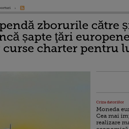
porturi
endă zborurile către ș
încă șapte ţări europene.
curse charter pentru lu
Criza datoriilor
Moneda euro
Cea mai im
realizare m