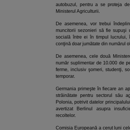
autobuzul, pentru a se proteja de 
Ministerul Agriculturii.
De asemenea, vor trebui îndeplini
muncitorii sezonieri să fie supuşi
socială între ei în timpul lucrului
conţină doar jumătate din numărul o
De asemenea, cele două Ministere
număr suplimentar de 10.000 de pe
ferme, inclusiv şomeri, studenţi, so
temporar.
Germania primeşte în fiecare an apr
străinătate pentru sectorul său a
Polonia, potrivit datelor principalu
avertizat Berlinul asupra insufi
recoltelor.
Comisia Europeană a cerut luni cel