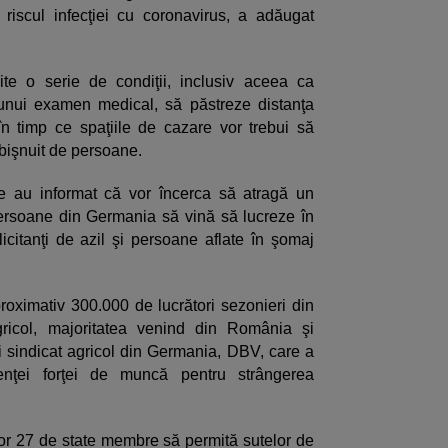
riscul infecţiei cu coronavirus, a adăugat
te o serie de condiţii, inclusiv aceea ca
 unui examen medical, să păstreze distanţa
, în timp ce spaţiile de cazare vor trebui să
bişnuit de persoane.
 au informat că vor încerca să atragă un
rsoane din Germania să vină să lucreze în
licitanţi de azil şi persoane aflate în şomaj
oximativ 300.000 de lucrători sezonieri din
gricol, majoritatea venind din România şi
lui sindicat agricol din Germania, DBV, care a
cienţei forţei de muncă pentru strângerea
or 27 de state membre să permită sutelor de