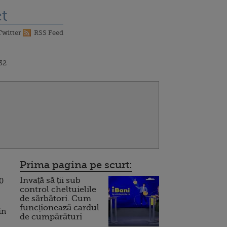
t
Twitter
RSS Feed
:32
Prima pagina pe scurt:
Invață să ții sub
0
control cheltuielile
de sărbători. Cum
funcționează cardul
in
de cumpărături