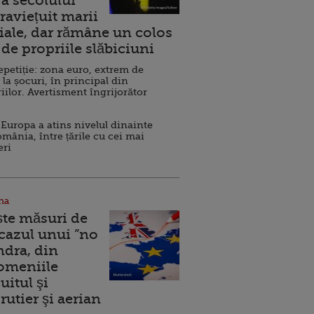
a secolului
raviețuit marii
ale, dar rămâne un colos
de propriile slăbiciuni
repetiție: zona euro, extrem de
 la șocuri, în principal din
iilor. Avertisment îngrijorător
Europa a atins nivelul dinainte
omânia, între țările cu cei mai
eri
na
ște măsuri de
 cazul unui ”no
ndra, din
Domeniile
uitul şi
rutier şi aerian