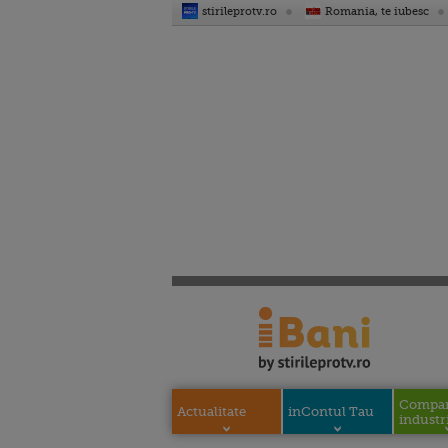
stirileprotv.ro
Romania, te iubesc
Compani
Actualitate
inContul Tau
industri