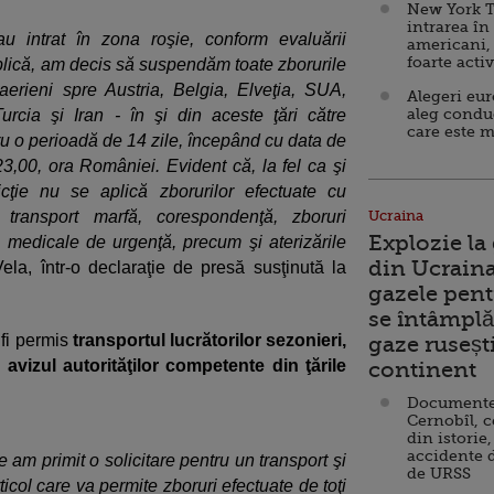
New York T
intrarea în
u intrat în zona roşie, conform evaluării
americani,
foarte acti
ublică, am decis să suspendăm toate zborurile
aerieni spre Austria, Belgia, Elveţia, SUA,
Alegeri eu
aleg condu
urcia şi Iran - în şi din aceste ţări către
care este m
ru o perioadă de 14 zile, începând cu data de
23,00, ora României. Evident că, la fel ca şi
ricţie nu se aplică zborurilor efectuate cu
 transport marfă, corespondenţă, zboruri
Ucraina
Explozie la
 medicale de urgenţă, precum şi aterizările
din Ucraina
ela, într-o declaraţie de presă susţinută la
gazele pent
se întâmplă 
 fi permis
transportul lucrătorilor sezonieri,
gaze ruseșt
avizul autorităţilor competente din ţările
continent
Documente d
Cernobîl, c
din istorie,
accidente 
 am primit o solicitare pentru un transport şi
de URSS
icol care va permite zboruri efectuate de toţi