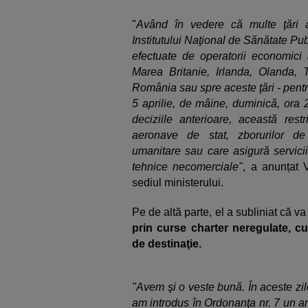
"
Având în vedere că multe ţări a
Institutului Naţional de Sănătate P
efectuate de operatorii economici 
Marea Britanie, Irlanda, Olanda, T
România sau spre aceste ţări - pent
5 aprilie, de mâine, duminică, ora 
deciziile anterioare, această rest
aeronave de stat, zborurilor de
umanitare sau care asigură servicii
tehnice necomerciale"
, a anunțat V
sediul ministerului.
Pe de altă parte, el a subliniat că va
prin curse charter neregulate, cu 
de destinaţie.
"Avem şi o veste bună. În aceste zile
am introdus în Ordonanţa nr. 7 un art