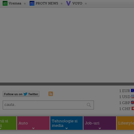
Vremea
PROTV NEWS
VOYO
1 EUR
1 USD
1 GBP
1 CHF
i si
Tehnologie si
Auto
Job-uri
Lifestyl
i
media