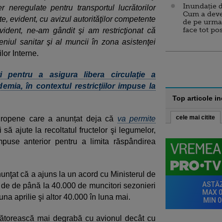
Inundație d
er neregulate pentru transportul lucrătorilor
Cum a deve
e, evident, cu avizul autorităţilor competente
de pe urma
face tot po
vident, ne-am gândit şi am restricţionat că
niul sanitar şi al muncii în zona asistenţei
lor Interne.
i pentru a asigura libera circulaţie a
demia, în contextul restricțiilor impuse la
Top articole i
cele mai citite
europene care a anunțat deja că
va permite
 să ajute la recoltatul fructelor şi legumelor,
impuse anterior pentru a limita răspândirea
nunţat că a ajuns la un acord cu Ministerul de
 de de până la 40.000 de muncitori sezonieri
 luna aprilie şi altor 40.000 în luna mai.
ălătorească mai degrabă cu avionul decât cu