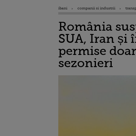
ibani
companii si industrii
trans
România susp
SUA, Iran și 
permise doar 
sezonieri