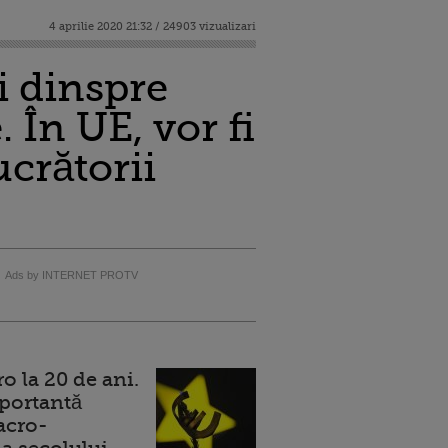
4 aprilie 2020 21:32 / 24903 vizualizari
i dinspre
 În UE, vor fi
crătorii
Ads by INTERNET PROTV
 la 20 de ani.
portantă
acro-