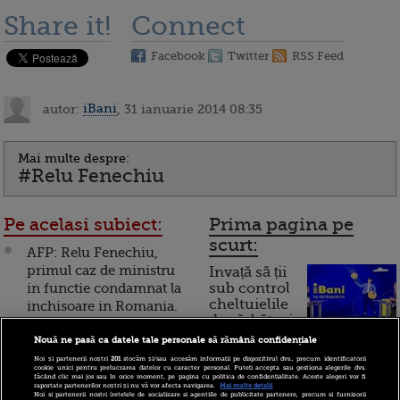
Share it!
Connect
Facebook
Twitter
RSS Feed
autor:
iBani
, 31 ianuarie 2014 08:35
Mai multe despre:
#Relu Fenechiu
Pe acelasi subiect:
Prima pagina pe
scurt:
AFP: Relu Fenechiu,
primul caz de ministru
Invață să ții
in functie condamnat la
sub control
cheltuielile
inchisoare in Romania.
de sărbători.
Fostul sef al
Cum
Transporturilor a primit
Nouă ne pasă ca datele tale personale să rămână confidențiale
5 ani cu executare
Noi și partenerii noștri
201
stocăm și/sau accesăm informații pe dispozitivul dvs., precum identificatorii
funcționează cardul de
cookie unici pentru prelucrarea datelor cu caracter personal. Puteți accepta sau gestiona alegerile dvs.
făcând clic mai jos sau în orice moment, pe pagina cu politica de confidențialitate. Aceste alegeri vor fi
cumpărături
raportate partenerilor noștri și nu vă vor afecta navigarea.
Mai multe detalii
Ministrul
Noi si partenerii nostri (retelele de socializare si agentiile de publicitate partenere, precum si furnizorii