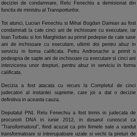
deciziei de condamnare, Relu Fenechiu a demisionat din
functia de ministru al Transporturilor.
Tot atunci, Lucian Fenechiu si Mihai Bogdan Damian au fost
condamnati la cate cinci ani de inchisoare cu executare, iar
Ioan Turbatu si Ion Marghidan au primit pedepse de cate sase
ani de inchisoare cu executare, ultimii doi pentru abuz in
serviciu in forma calificata. Petru Andronache a primit o
pedeapsa de sapte ani de inchisoare cu executare si cinci ani
interzicerea unor drepturi, pentru abuz in serviciu in forma
calificata.
Decizia a fost atacata cu recurs la Completul de cinci
judecatori al instantei supreme, care joi a dat o decizie
definitiva in aceasta cauza.
Deputatul PNL Relu Fenechiu a fost trimis in judecata de
procurorii DNA in iunie 2012, in dosarul cunoscut ca
"Transformatorul", fiind acuzat ca prin firmele sale a vandut
transformatoare si intrerupatoare uzate si vechi la preturi de