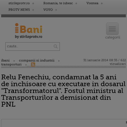
stirileprotv.ro
Romania, te iubesc
Vremea
PROTV NEWS
VOYO
ibani
companii si industrii
31 ianuarie 2014 08:35 / 622
vizualizari
transporturi
Relu Fenechiu, condamnat la 5 ani
de inchisoare cu executare in dosarul
"Transformatorul". Fostul ministru al
Transporturilor a demisionat din
PNL