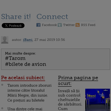
Share it!
Connect
Facebook
Twitter
RSS Feed
autor:
iBani
, 27 mai 2019 10:56
Mai multe despre:
#Tarom
#bilete de avion
Pe acelasi subiect:
Prima pagina pe
scurt:
Tarom introduce zboruri
interne către litoralul
Invață să ții
Mării Negre, din iunie.
sub control
cheltuielile
Ce prețuri au biletele
de sărbători.
Cum
Una dintre cele mai