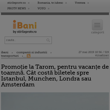
stirileprotv.ro
Romania, te iubesc
Vremea
PROTV NEWS
VOYO
ibani
companii si industrii
27 mai 2019 10:56 / 519
vizualizari
transporturi
Promoție la Tarom, pentru vacanțe de
toamnă. Cât costă biletele spre
Istanbul, Munchen, Londra sau
Amsterdam