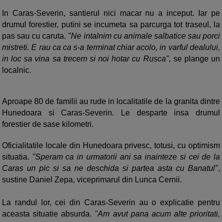
In Caras-Severin, santierul nici macar nu a inceput. Iar pe
drumul forestier, putini se incumeta sa parcurga tot traseul, la
pas sau cu caruta.
"Ne intalnim cu animale salbatice sau porci
mistreti. E rau ca ca s-a terminat chiar acolo, in varful dealului,
in loc sa vina sa trecem si noi hotar cu Rusca",
se plange un
localnic.
Aproape 80 de familii au rude in localitatile de la granita dintre
Hunedoara si Caras-Severin. Le desparte insa drumul
forestier de sase kilometri.
Oficialitatile locale din Hunedoara privesc, totusi, cu optimism
situatia.
"Speram ca in urmatorii ani sa inainteze si cei de la
Caras un pic si sa ne deschida si partea asta cu Banatul"
,
sustine Daniel Zepa, viceprimarul din Lunca Cernii.
La randul lor, cei din Caras-Severin au o explicatie pentru
aceasta situatie absurda.
"Am avut pana acum alte prioritati,