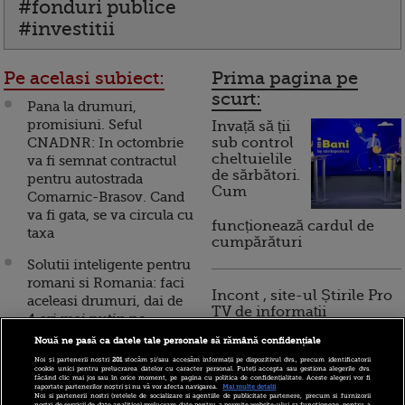
#fonduri publice
#investitii
Pe acelasi subiect:
Prima pagina pe
scurt:
Pana la drumuri,
promisiuni. Seful
Invață să ții
CNADNR: In octombrie
sub control
cheltuielile
va fi semnat contractul
de sărbători.
pentru autostrada
Cum
Comarnic-Brasov. Cand
va fi gata, se va circula cu
funcționează cardul de
taxa
cumpărături
Solutii inteligente pentru
romani si Romania: faci
Incont , site-ul Știrile Pro
aceleasi drumuri, dai de
TV de informații
4 ori mai putin pe
economice și educație
benzina, iar costurile de
Nouă ne pasă ca datele tale personale să rămână confidențiale
financiară, a devenit iBani
intretinere scad cu pana
Noi și partenerii noștri
201
stocăm și/sau accesăm informații pe dispozitivul dvs., precum identificatorii
la 75%
cookie unici pentru prelucrarea datelor cu caracter personal. Puteți accepta sau gestiona alegerile dvs.
făcând clic mai jos sau în orice moment, pe pagina cu politica de confidențialitate. Aceste alegeri vor fi
raportate partenerilor noștri și nu vă vor afecta navigarea.
Mai multe detalii
10 reguli pentru decizii
Noi si partenerii nostri (retelele de socializare si agentiile de publicitate partenere, precum si furnizorii
A doua cea mai mare
nostri de servicii de date analitice) prelucram date pentru a permite website-ului sa functioneze, pentru a