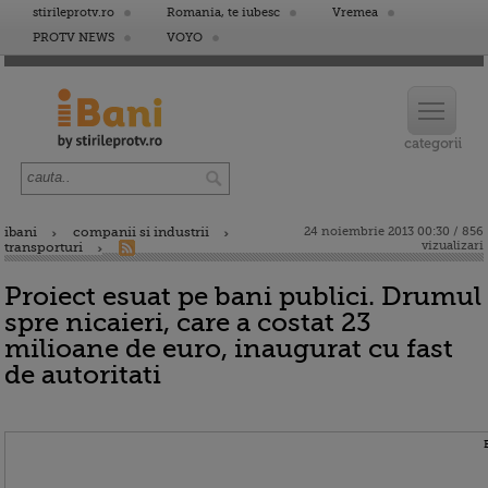
stirileprotv.ro
Romania, te iubesc
Vremea
PROTV NEWS
VOYO
ibani
companii si industrii
24 noiembrie 2013 00:30 / 856
vizualizari
transporturi
Proiect esuat pe bani publici. Drumul
spre nicaieri, care a costat 23
milioane de euro, inaugurat cu fast
de autoritati