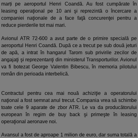
marți pe aeroportul Henri Coandă. Au fost cumpărate în
leasing operaţional pe 10 ani şi reprezintă o încercare a
companiei naţionale de a face faţă concurenţei pentru a
reduce pierderile tot mai mari.
Avionul ATR 72-600 a avut parte de o primire specială pe
aeroportul Henri Coandă. După ce a trecut pe sub două jeturi
de apă, a intrat în hangarul Tarom sub privirile zecilor de
angajaţi şi reprezentanţi din ministerul Transporturilor. Avionul
va fi botezat George Valentin Bibescu, în memoria pilotului
român din perioada interbelică.
Contractul pentru cea mai nouă achiziţie a operatorului
naţional a fost semnat anul trecut. Compania vrea să schimbe
toate cele 9 aparate de zbor ATR. Le va da producătorului
european în regim de buy back şi primeşte în leasing
operaţional aeronave noi.
Avansul a fost de aproape 1 milion de euro, dar suma totală a