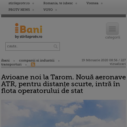
stirileprotv.ro
Romania, te iubesc
Vremea
PROTV NEWS
VOYO
ibani
companii si industrii
19 februarie 2020 08:56 / 227
vizualizari
transporturi
Avioane noi la Tarom. Nouă aeronave
ATR, pentru distanțe scurte, intră în
flota operatorului de stat