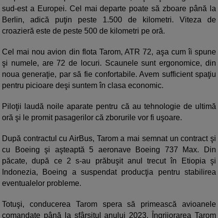
sud-est a Europei. Cel mai departe poate să zboare până la
Berlin, adică puţin peste 1.500 de kilometri. Viteza de
croazieră este de peste 500 de kilometri pe oră.
Cel mai nou avion din flota Tarom, ATR 72, aşa cum îi spune
şi numele, are 72 de locuri. Scaunele sunt ergonomice, din
noua generaţie, par să fie confortabile. Avem sufficient spaţiu
pentru picioare deşi suntem în clasa economic.
Piloţii laudă noile aparate pentru că au tehnologie de ultimă
oră şi le promit pasagerilor că zborurile vor fi uşoare.
După contractul cu AirBus, Tarom a mai semnat un contract şi
cu Boeing şi aşteaptă 5 aeronave Boeing 737 Max. Din
păcate, după ce 2 s-au prăbuşit anul trecut în Etiopia şi
Indonezia, Boeing a suspendat producţia pentru stabilirea
eventualelor probleme.
Totuşi, conducerea Tarom spera să primească avioanele
comandate până la sfârşitul anului 2023. Îngrijorarea Tarom