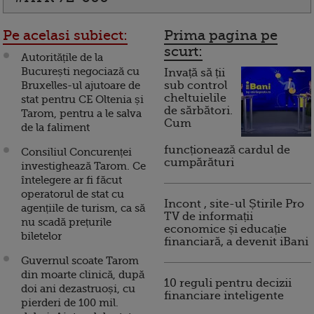
Pe acelasi subiect:
Prima pagina pe
scurt:
Autoritățile de la
București negociază cu
Invață să ții
Bruxelles-ul ajutoare de
sub control
cheltuielile
stat pentru CE Oltenia și
de sărbători.
Tarom, pentru a le salva
Cum
de la faliment
funcționează cardul de
Consiliul Concurenței
cumpărături
investighează Tarom. Ce
întelegere ar fi făcut
operatorul de stat cu
Incont , site-ul Știrile Pro
agențiile de turism, ca să
TV de informații
nu scadă prețurile
economice și educație
biletelor
financiară, a devenit iBani
Guvernul scoate Tarom
din moarte clinică, după
10 reguli pentru decizii
doi ani dezastruoși, cu
financiare inteligente
pierderi de 100 mil.