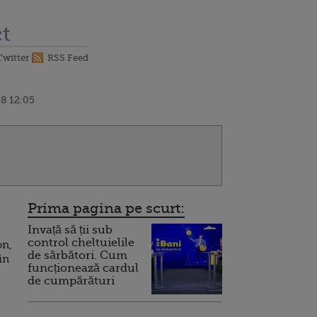
t
Twitter
RSS Feed
8 12:05
Prima pagina pe scurt:
Invață să ții sub
control cheltuielile
on,
de sărbători. Cum
in
funcționează cardul
de cumpărături