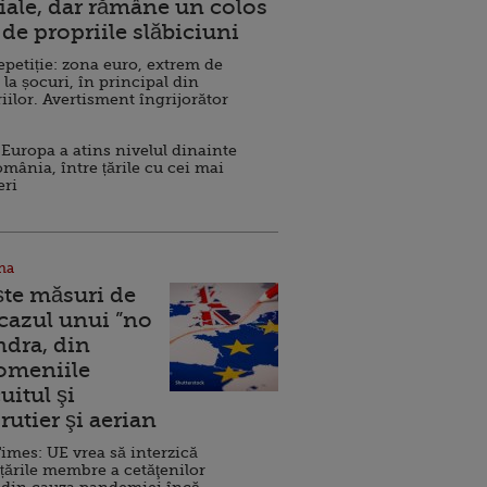
ale, dar rămâne un colos
de propriile slăbiciuni
repetiție: zona euro, extrem de
 la șocuri, în principal din
iilor. Avertisment îngrijorător
Europa a atins nivelul dinainte
omânia, între țările cu cei mai
eri
na
ște măsuri de
 cazul unui ”no
ndra, din
Domeniile
uitul şi
rutier şi aerian
imes: UE vrea să interzică
 țările membre a cetăţenilor