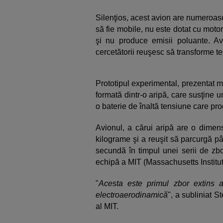
Silenţios, acest avion are numeroas
să fie mobile, nu este dotat cu mot
şi nu produce emisii poluante. A
cercetătorii reuşesc să transforme te
Prototipul experimental, prezentat mi
formată dintr-o aripă, care susţine u
o baterie de înaltă tensiune care pro
Avionul, a cărui aripă are o dimens
kilograme şi a reuşit să parcurgă pâ
secundă în timpul unei serii de zbo
echipă a MIT (Massachusetts Institu
"
Acesta este primul zbor extins a
electroaerodinamică
", a subliniat 
al MIT.