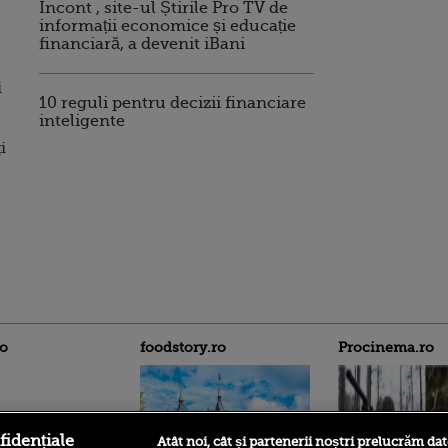
Incont , site-ul Știrile Pro TV de
informații economice și educație
financiară, a devenit iBani
i
10 reguli pentru decizii financiare
inteligente
i
ro
foodstory.ro
Procinema.ro
fidențiale
Atât noi, cât și partenerii noștri prelucrăm dat