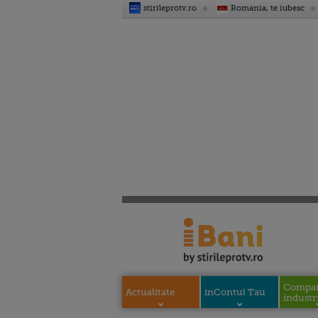
stirileprotv.ro
Romania, te iubesc
Compani
Actualitate
inContul Tau
industri