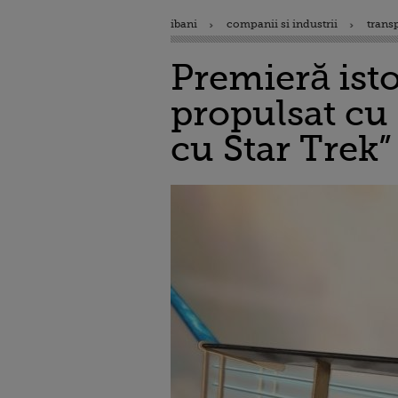
ibani
companii si industrii
trans
Premieră isto
propulsat cu 
cu Star Trek”