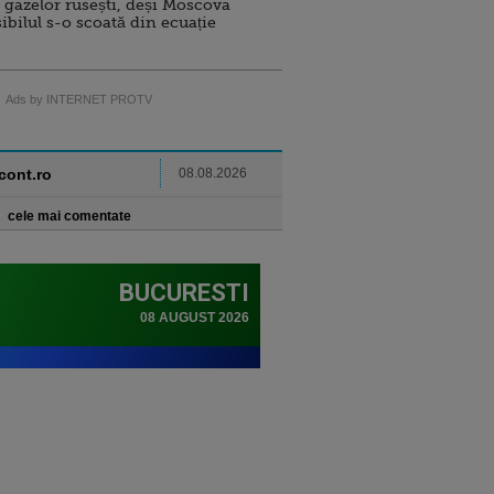
 gazelor rusești, deși Moscova
sibilul s-o scoată din ecuație
Ads by INTERNET PROTV
ncont.ro
08.08.2026
cele mai comentate