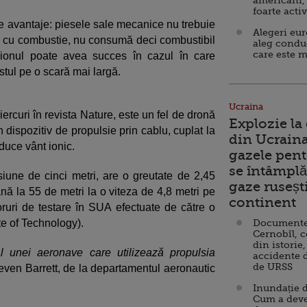
americani,
foarte acti
e avantaje: piesele sale mecanice nu trebuie
Alegeri eu
or cu combustie, nu consumă deci combustibil
aleg condu
care este m
vionul poate avea succes în cazul în care
stul pe o scară mai largă.
Ucraina
ercuri în revista Nature, este un fel de dronă
Explozie la
n dispozitiv de propulsie prin cablu, cuplat la
din Ucraina
duce vânt ionic.
gazele pent
se întâmplă 
iune de cinci metri, are o greutate de 2,45
gaze ruseșt
nă la 55 de metri la o viteza de 4,8 metri pe
continent
ruri de testare în SUA efectuate de către o
te of Technology).
Documente d
Cernobîl, c
din istorie,
l unei aeronave care utilizează propulsia
accidente 
de URSS
Steven Barrett, de la departamentul aeronautic
Inundație d
Cum a deve