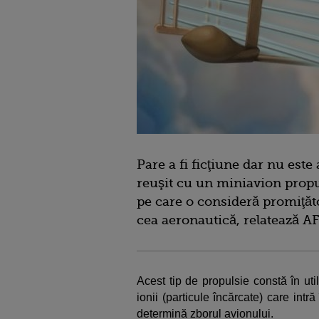
Pare a fi ficţiune dar nu este 
reuşit cu un miniavion propul
pe care o consideră promiţăt
cea aeronautică, relatează A
Acest tip de propulsie constă în ut
ionii (particule încărcate) care intr
determină zborul avionului.