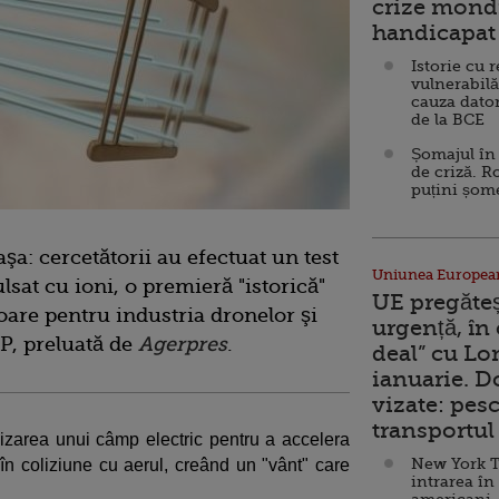
crize mondi
handicapat 
Istorie cu 
vulnerabilă
cauza dator
de la BCE
Șomajul în 
de criză. R
puțini șom
aşa: cercetătorii au efectuat un test
Uniunea Europea
sat cu ioni, o premieră "istorică"
UE pregăte
oare pentru industria dronelor şi
urgență, în
FP, preluată de
Agerpres
.
deal” cu Lo
ianuarie. 
vizate: pesc
transportul 
ilizarea unui câmp electric pentru a accelera
New York T
ă în coliziune cu aerul, creând un "vânt" care
intrarea în