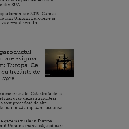
 din cauza pandemiei încă
ve din SUA
roparlamentare 2019: Cum se
cătorii Uniunii Europene și
iza acestui scrutin
 gazoductul
 care asigura
ru Europa. Ce
cu livrările de
i spre
esecretizate: Catastrofa de la
el mai grav dezastru nuclear
 a fost precedată de alte
de mai mică amploare, ascunse
e gaze naturale în Europa.
nit Ucraina marea câștigătoare