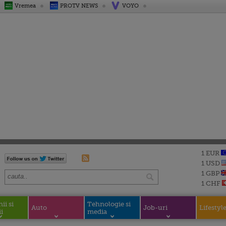
Vremea
PROTV NEWS
VOYO
1 EUR
1 USD
1 GBP
1 CHF
i si
Tehnologie si
Auto
Job-uri
Lifestyl
i
media