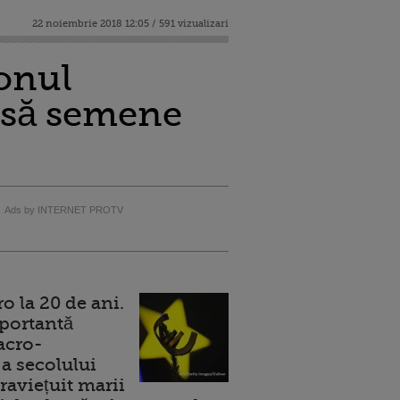
22 noiembrie 2018 12:05 / 591 vizualizari
ionul
i să semene
Ads by INTERNET PROTV
 la 20 de ani.
portantă
acro-
a secolului
raviețuit marii