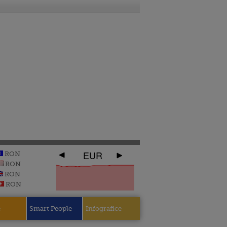
EUR
RON
RON
RON
RON
e
Smart People
Infografice