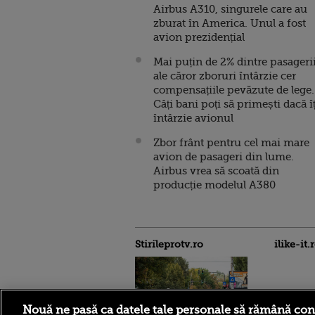
Airbus A310, singurele care au
zburat în America. Unul a fost
avion prezidențial
Mai puțin de 2% dintre pasageri
ale căror zboruri întârzie cer
compensațiile pevăzute de lege.
Câți bani poți să primești dacă îț
întârzie avionul
Zbor frânt pentru cel mai mare
avion de pasageri din lume.
Airbus vrea să scoată din
producție modelul A380
Stirileprotv.ro
ilike-it.
Nouă ne pasă ca datele tale personale să rămână con