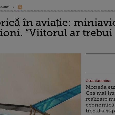
porturi
rică în aviație: miniav
ioni. “Viitorul ar trebu
Criza datoriilor
Moneda euro
Cea mai im
realizare m
economică 
trecut a sup