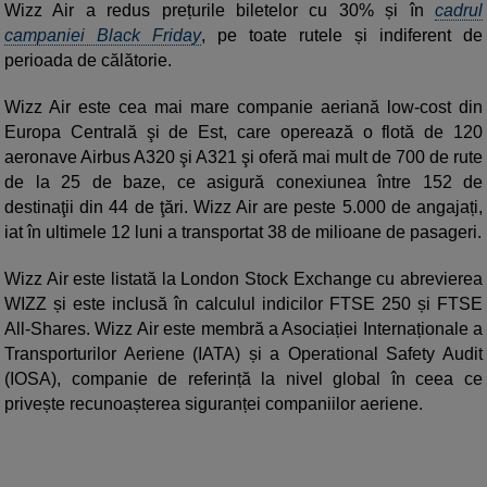
Wizz Air a redus prețurile biletelor cu 30% și în
cadrul
campaniei Black Friday
, pe toate rutele și indiferent de
perioada de călătorie.
Wizz Air este cea mai mare companie aeriană low-cost din
Europa Centrală şi de Est, care operează o flotă de 120
aeronave Airbus A320 şi A321 şi oferă mai mult de 700 de rute
de la 25 de baze, ce asigură conexiunea între 152 de
destinaţii din 44 de ţări. Wizz Air are peste 5.000 de angajați,
iat în ultimele 12 luni a transportat 38 de milioane de pasageri.
Wizz Air este listată la London Stock Exchange cu abrevierea
WIZZ și este inclusă în calculul indicilor FTSE 250 și FTSE
All-Shares. Wizz Air este membră a Asociației Internaționale a
Transporturilor Aeriene (IATA) și a Operational Safety Audit
(IOSA), companie de referință la nivel global în ceea ce
privește recunoașterea siguranței companiilor aeriene.