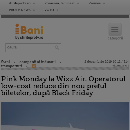
stirileprotv.ro
Romania, te iubesc
Vremea
PROTV NEWS
VOYO
ibani
companii si industrii
2 decembrie 2019 10:12 / 314
vizualizari
transporturi
Pink Monday la Wizz Air. Operatorul
low-cost reduce din nou prețul
biletelor, după Black Friday