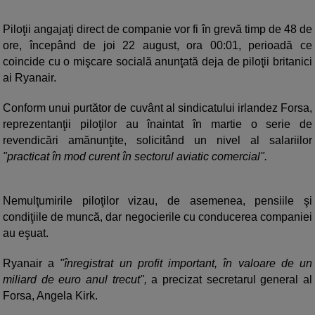
Piloţii angajaţi direct de companie vor fi în grevă timp de 48 de
ore, începând de joi 22 august, ora 00:01, perioadă ce
coincide cu o mişcare socială anunţată deja de piloţii britanici
ai Ryanair.
Conform unui purtător de cuvânt al sindicatului irlandez Forsa,
reprezentanţii piloţilor au înaintat în martie o serie de
revendicări amănunţite, solicitând un nivel al salariilor
"practicat în mod curent în sectorul aviatic comercial".
Nemulţumirile piloţilor vizau, de asemenea, pensiile şi
condiţiile de muncă, dar negocierile cu conducerea companiei
au eşuat.
Ryanair a
"înregistrat un profit important, în valoare de un
miliard de euro anul trecut",
a precizat secretarul general al
Forsa, Angela Kirk.