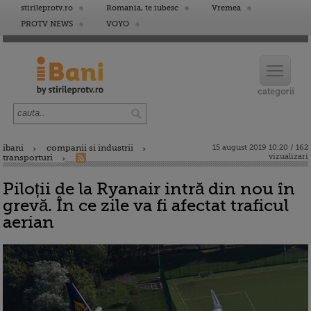
stirileprotv.ro
Romania, te iubesc
Vremea
PROTV NEWS
VOYO
ibani
companii si industrii
15 august 2019 10:20 / 162
vizualizari
transporturi
Piloții de la Ryanair intră din nou în
grevă. În ce zile va fi afectat traficul
aerian