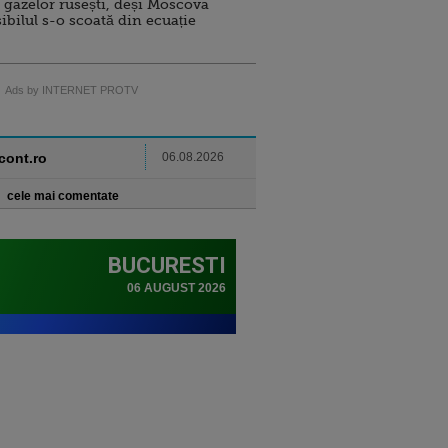
 gazelor rusești, deși Moscova
sibilul s-o scoată din ecuație
Ads by INTERNET PROTV
ncont.ro
06.08.2026
cele mai comentate