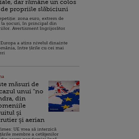
ale, dar rămâne un colos
de propriile slăbiciuni
repetiție: zona euro, extrem de
 la șocuri, în principal din
iilor. Avertisment îngrijorător
Europa a atins nivelul dinainte
omânia, între țările cu cei mai
eri
na
ște măsuri de
 cazul unui ”no
ndra, din
Domeniile
uitul şi
rutier şi aerian
imes: UE vrea să interzică
 țările membre a cetăţenilor