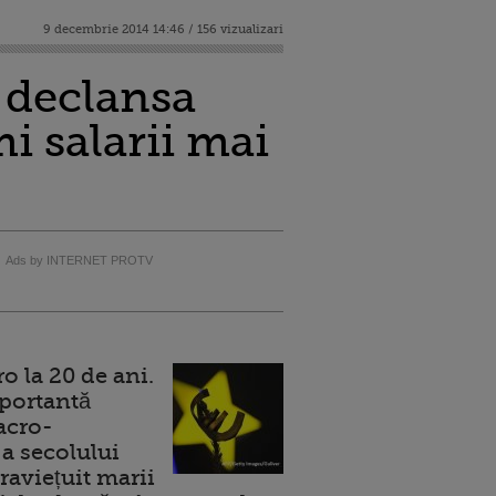
9 decembrie 2014 14:46 / 156 vizualizari
 declansa
i salarii mai
Ads by INTERNET PROTV
 la 20 de ani.
portantă
acro-
a secolului
raviețuit marii