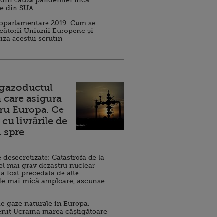
 din cauza pandemiei încă
ve din SUA
roparlamentare 2019: Cum se
cătorii Uniunii Europene și
iza acestui scrutin
 gazoductul
 care asigura
ru Europa. Ce
cu livrările de
i spre
esecretizate: Catastrofa de la
el mai grav dezastru nuclear
 a fost precedată de alte
de mai mică amploare, ascunse
e gaze naturale în Europa.
nit Ucraina marea câștigătoare