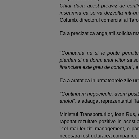
Chiar daca acest preaviz de confl
inseamna ca se va dezvolta intr-un
Columb, directorul comercial al Tar
Ea a precizat ca angajatii solicita ma
"
Compania nu si le poate permite
pierderi si ne dorim anul viitor sa s
financiare este greu de conceput",
a
Ea a aratat ca in urmatoarele zile 
"Continuam negocierile, avem posibil
anului
", a adaugat reprezentantul T
Ministrul Transporturilor, Ioan Rus,
raportat rezultate pozitive in aces
"cel mai fericit" management, o part
necesara restructurarea companiei.