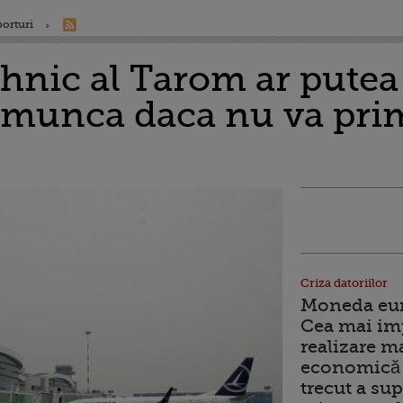
porturi
ehnic al Tarom ar putea
e munca daca nu va prim
Criza datoriilor
Moneda euro
Cea mai im
realizare m
economică 
trecut a sup