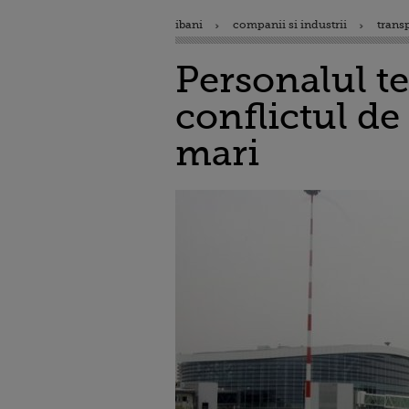
ibani
companii si industrii
trans
Personalul t
conflictul d
mari