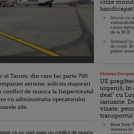
crize mondi
handicapat 
Istorie cu 
vulnerabilă
cauza dator
de la BCE
Șomajul în 
de criză. R
puțini șom
Uniunea Europea
c al Tarom, din care fac parte 700
UE pregăte
companiei aeriene, solicita majorari
urgență, în
de conflict de munca la Inspectoratul
deal” cu Lo
re cu administratia operatorului
ianuarie. 
arele zile.
vizate: pesc
transportul 
New York T
intrarea în
parere ca nu vom avea un conflict de munca.