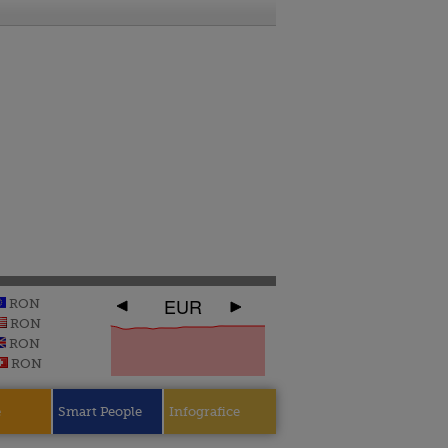
EUR
RON
RON
RON
RON
e
Smart People
Infografice