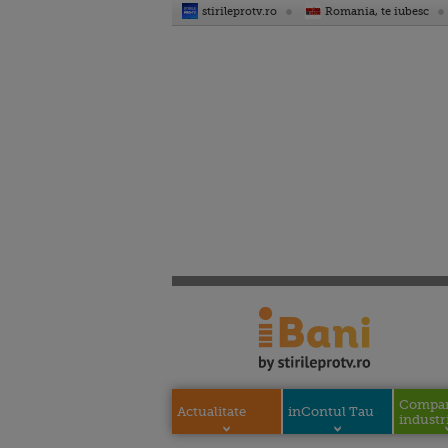
stirileprotv.ro
Romania, te iubesc
Compani
Actualitate
inContul Tau
industri