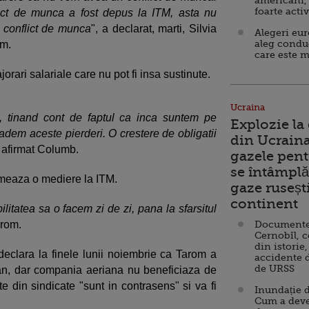
americani,
foarte acti
ict de munca a fost depus la ITM, asta nu
 conflict de munca
", a declarat, marti, Silvia
Alegeri eu
aleg condu
om.
care este m
jorari salariale care nu pot fi insa sustinute.
Ucraina
, tinand cont de faptul ca inca suntem pe
Explozie la
cadem aceste pierderi. O crestere de obligatii
din Ucraina
 afirmat Columb.
gazele pent
se întâmplă 
urmeaza o mediere la ITM.
gaze ruseșt
continent
itatea sa o facem zi de zi, pana la sfarsitul
arom.
Documente d
Cernobîl, c
din istorie,
 declara la finele lunii noiembrie ca Tarom a
accidente 
de URSS
t an, dar compania aeriana nu beneficiaza de
e din sindicate "sunt in contrasens" si va fi
Inundație d
Cum a deve