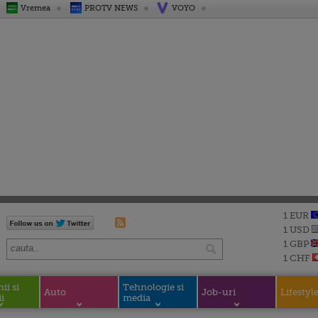
Vremea
PROTV NEWS
VOYO
1 EUR
1 USD
1 GBP
1 CHF
i si
Tehnologie si
Auto
Job-uri
Lifestyl
i
media