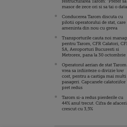
restructurarea Tarom: "Prefer sa
masor de zece ori si sa tai o dat
Conducerea Tarom discuta cu
pilotii operatorului de stat, care
ameninta din nou cu greva
Transporturile cauta noi manag
pentru Tarom, CFR Calatori, C
SA, Aeroporturi Bucuresti si
Metrorex, pana la 30 octombrie
Operatorul aerian de stat Tarom
vrea sa infiinteze o divizie low
cost, pentru a castiga mai multi
pasageri. Capcanele calatoriilor 
pret redus
Tarom si-a redus pierderile cu
44% anul trecut. Cifra de afaceri
crescut cu 3,5%