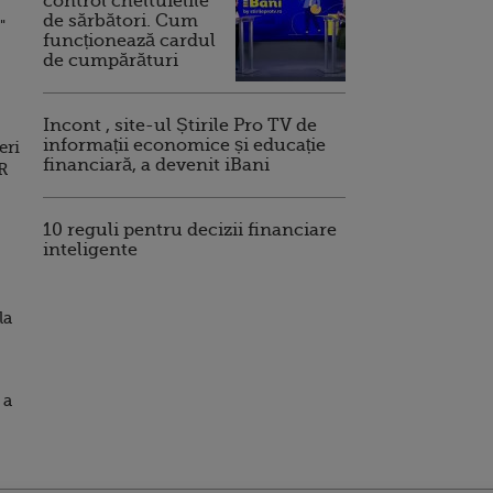
control cheltuielile
de sărbători. Cum
a"
funcționează cardul
de cumpărături
Incont , site-ul Știrile Pro TV de
informații economice și educație
eri
financiară, a devenit iBani
FR
10 reguli pentru decizii financiare
inteligente
la
 a