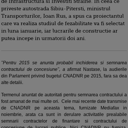
de Infrastructura si Investiti Straine. In ceea ce
priveste autostrada Sibiu-Pitersti, ministrul
Transporturilor, Ioan Rus, a spus ca proiectantul
care va realiza studiul de fezabilitate va fi selectat
in luna ianuarie, iar lucrarile de constructie ar
putea incepe in urmatorii doi ani.
"Pentru 2015 se anunta probabil inchiderea si semnarea
contractului de concesiune", a
afirmat Nastase, la audierile
din Parlament privind bugetul CNADNR pe 2015, fara sa dea
alte detalii.
Termenul anuntat de autoritati pentru semnarea contractului a
fost amanat de mai multe ori. Cele mai recente date transmise
de CNADNR pe aceasta tema, furnizate Mediafax in
noiembrie, arata ca sunt in derulare activitatile prealabile
semnarii contractelor de finantare si contractului de
concesiune de lucrari publice. Nici CNADNR nu furniza,