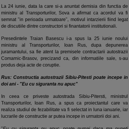
La 24 iunie, data la care si-a anuntat demisia din functia de
ministru al Transporturilor, Sova a afirmat ca acordul va fi
semnat "in perioada urmatoare", motivul intarzierii fiind legat
de discutiile dintre constructori si finantatorii institutionali.
Presedintele Traian Basescu i-a spus la 25 iunie noului
ministru al Transporturilor, Ioan Rus, dupa depunerea
juramantului, sa fie atent la premisele contractarii autostrazii
Comarnic-Brasov, precizand ca, din informatiile sale, s-au
produs deja acte de coruptie.
Rus: Constructia autostrazii Sibiu-Pitesti poate incepe in
doi ani - "Eu cu siguranta nu apuc"
In ceea ce priveste autostrada Sibiu-Pitersti, ministrul
Transporturilor, Ioan Rus, a spus ca proiectantul care va
realiza studiul de fezabilitate va fi selectat in luna ianuarie, iar
lucrarile de constructie ar putea incepe in urmatorii doi ani.
"
Eu cu siguranta nu apuc, poate numai daca ma puneti