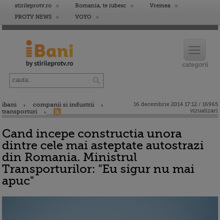
stirileprotv.ro
Romania, te iubesc
Vremea
PROTV NEWS
VOYO
ibani
companii si industrii
16 decembrie 2014 17:12 / 16965
vizualizari
transporturi
Cand incepe constructia unora
dintre cele mai asteptate autostrazi
din Romania. Ministrul
Transporturilor: "Eu sigur nu mai
apuc"