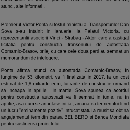
atunci, alte informatii.
Premierul Victor Ponta si fostul ministru al Transporturilor Dan
Sova s-au intalnit in ianuarie, la Palatul Victoria, cu
reprezentantii asocierii Vinci - Strabag - Aktor, care a castigat
licitatia pentru constructia tronsonului de autostrada
Comarnic-Brasov, prilej cu care cele doua parti au semnat un
memorandum de intelegere.
Ponta afirma atunci ca autostrada Comarnic-Brasov, in
lungime de 53 kilometri, va fi finalizata in 2017, la un cost
estimat de 1,8 miliarde euro, lucrarile de constructie urmand
sa inceapa in aprilie. In martie, Sova spunea ca acordul
pentru constructia autostrazii va fi semnat in iunie, nu in
aprilie, asa cum se anuntase initial, amanarea termenului fiind
un lucru "eminamente pozitiv" intrucat statul a reusit sa obtina
angajamentul ferm din partea BEI, BERD si Banca Mondiala
pentru sustinerea proiectului.