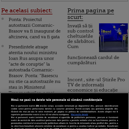
Pe acelasi subiect:
Prima pagina pe
scurt:
Ponta: Proiectul
autostrazii Comarnic-
Invață să ții
Brasov va fi inaugurat de
sub control
cheltuielile
altcineva, cand va fi gata
de sărbători.
Cum
Presedintele atrage
atentia noului ministru
funcționează cardul de
Ioan Rus asupra unor
cumpărături
“acte de coruptie” la
autostrada Comarnic-
Brasov. Ponta: “Basescu
Incont , site-ul Știrile Pro
nu stie ca autostrazile nu
TV de informații
stau in Ministerul
economice și educație
Transporturilor, e mai
financiară, a devenit iBani
batran”
Nouă ne pasă ca datele tale personale să rămână confidențiale
Noi și partenerii noștri
201
stocăm și/sau accesăm informații pe dispozitivul dvs., precum identificatorii
Case care stau in calea
cookie unici pentru prelucrarea datelor cu caracter personal. Puteți accepta sau gestiona alegerile dvs.
10 reguli pentru decizii
făcând clic mai jos sau în orice moment, pe pagina cu politica de confidențialitate. Aceste alegeri vor fi
autostrazii. Guvernul a
raportate partenerilor noștri și nu vă vor afecta navigarea.
Mai multe detalii
financiare inteligente
Noi si partenerii nostri (retelele de socializare si agentiile de publicitate partenere, precum si furnizorii
aprobat despagubirile
nostri de servicii de date analitice) prelucram date pentru a permite website-ului sa functioneze, pentru a
personaliza continutul si anunturile publicitare afisate in functie de interesele si/sau profilul dvs., pentru a
pentru terenurile de pe
va oferi functionalitati aferente retelelor de socializare si pentru a analiza traficul pe website. Beneficiati
de drepturile prevazute de art. 15-22 din GDPR in legatura cu prelucrarea datelor cu caracter personal.