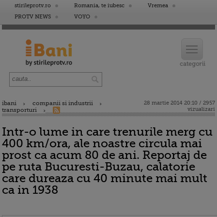
stirileprotv.ro
Romania, te iubesc
Vremea
PROTV NEWS
VOYO
ibani
companii si industrii
28 martie 2014 20:10 / 2957
vizualizari
transporturi
Intr-o lume in care trenurile merg cu
400 km/ora, ale noastre circula mai
prost ca acum 80 de ani. Reportaj de
pe ruta Bucuresti-Buzau, calatorie
care dureaza cu 40 minute mai mult
ca in 1938