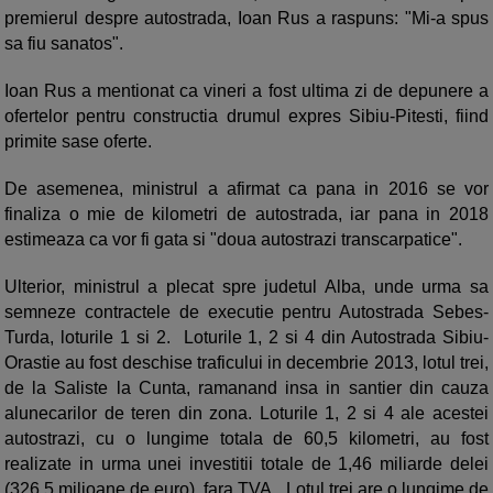
premierul despre autostrada, Ioan Rus a raspuns: "Mi-a spus
sa fiu sanatos".
Ioan Rus a mentionat ca vineri a fost ultima zi de depunere a
ofertelor pentru constructia drumul expres Sibiu-Pitesti, fiind
primite sase oferte.
De asemenea, ministrul a afirmat ca pana in 2016 se vor
finaliza o mie de kilometri de autostrada, iar pana in 2018
estimeaza ca vor fi gata si "doua autostrazi transcarpatice".
Ulterior, ministrul a plecat spre judetul Alba, unde urma sa
semneze contractele de executie pentru Autostrada Sebes-
Turda, loturile 1 si 2. Loturile 1, 2 si 4 din Autostrada Sibiu-
Orastie au fost deschise traficului in decembrie 2013, lotul trei,
de la Saliste la Cunta, ramanand insa in santier din cauza
alunecarilor de teren din zona. Loturile 1, 2 si 4 ale acestei
autostrazi, cu o lungime totala de 60,5 kilometri, au fost
realizate in urma unei investitii totale de 1,46 miliarde delei
(326,5 milioane de euro), fara TVA. Lotul trei are o lungime de