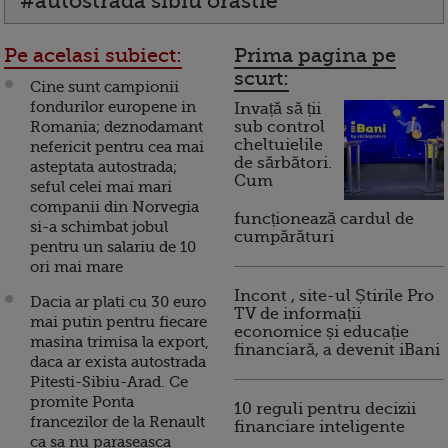
#autostrada sibiu orastie
Pe acelasi subiect:
Prima pagina pe
scurt:
Cine sunt campionii
fondurilor europene in
Invață să ții
Romania; deznodamant
sub control
cheltuielile
nefericit pentru cea mai
de sărbători.
asteptata autostrada;
Cum
seful celei mai mari
companii din Norvegia
funcționează cardul de
si-a schimbat jobul
cumpărături
pentru un salariu de 10
ori mai mare
Incont , site-ul Știrile Pro
Dacia ar plati cu 30 euro
TV de informații
mai putin pentru fiecare
economice și educație
masina trimisa la export,
financiară, a devenit iBani
daca ar exista autostrada
Pitesti-Sibiu-Arad. Ce
promite Ponta
10 reguli pentru decizii
francezilor de la Renault
financiare inteligente
ca sa nu paraseasca