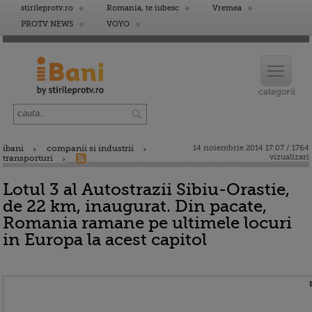
stirileprotv.ro
Romania, te iubesc
Vremea
PROTV NEWS
VOYO
ibani
companii si industrii
14 noiembrie 2014 17:07 / 1764
vizualizari
transporturi
Lotul 3 al Autostrazii Sibiu-Orastie,
de 22 km, inaugurat. Din pacate,
Romania ramane pe ultimele locuri
in Europa la acest capitol