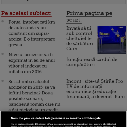
Pe acelasi subiect:
Prima pagina pe
scurt:
Ponta, intrebat cati km
de autostrada s-au
Invață să ții
construit din supra-
sub control
cheltuielile
acciza: E o interpretare
de sărbători.
gresita
Cum
Nivelul accizelor va fi
funcționează cardul de
exprimat in lei de anul
cumpărături
viitor si indexat cu
inflatia din 2016
Incont , site-ul Știrile Pro
Se schimba calculul
TV de informații
accizelor in 2015: se va
economice și educație
ieftini benzina? Doua
financiară, a devenit iBani
posibile scenarii;
bancherul roman care nu
a dat niciodata un credit
10 reguli pentru decizii
pe care sa nu-l
financiare inteligente
Nouă ne pasă ca datele tale personale să rămână confidențiale
recupereze; noua ordine
Noi și partenerii noștri
201
stocăm și/sau accesăm informații pe dispozitivul dvs., precum identificatorii
cookie unici pentru prelucrarea datelor cu caracter personal. Puteți accepta sau gestiona alegerile dvs.