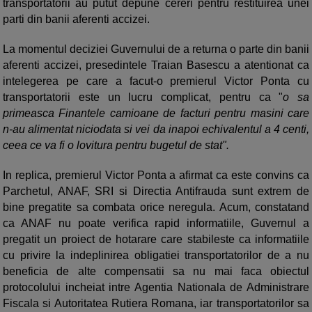
transportatorii au putut depune cereri pentru restituirea unei
parti din banii aferenti accizei.
La momentul deciziei Guvernului de a returna o parte din banii
aferenti accizei, presedintele Traian Basescu a atentionat ca
intelegerea pe care a facut-o premierul Victor Ponta cu
transportatorii este un lucru complicat, pentru ca "
o sa
primeasca Finantele camioane de facturi pentru masini care
n-au alimentat niciodata si vei da inapoi echivalentul a 4 centi,
ceea ce va fi o lovitura pentru bugetul de stat".
In replica, premierul Victor Ponta a afirmat ca este convins ca
Parchetul, ANAF, SRI si Directia Antifrauda sunt extrem de
bine pregatite sa combata orice neregula. Acum, constatand
ca ANAF nu poate verifica rapid informatiile, Guvernul a
pregatit un proiect de hotarare care stabileste ca informatiile
cu privire la indeplinirea obligatiei transportatorilor de a nu
beneficia de alte compensatii sa nu mai faca obiectul
protocolului incheiat intre Agentia Nationala de Administrare
Fiscala si Autoritatea Rutiera Romana, iar transportatorilor sa