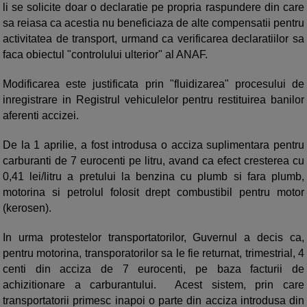
li se solicite doar o declaratie pe propria raspundere din care
sa reiasa ca acestia nu beneficiaza de alte compensatii pentru
activitatea de transport, urmand ca verificarea declaratiilor sa
faca obiectul "controlului ulterior" al ANAF.
Modificarea este justificata prin "fluidizarea" procesului de
inregistrare in Registrul vehiculelor pentru restituirea banilor
aferenti accizei.
De la 1 aprilie, a fost introdusa o acciza suplimentara pentru
carburanti de 7 eurocenti pe litru, avand ca efect cresterea cu
0,41 lei/litru a pretului la benzina cu plumb si fara plumb,
motorina si petrolul folosit drept combustibil pentru motor
(kerosen).
In urma protestelor transportatorilor, Guvernul a decis ca,
pentru motorina, transporatorilor sa le fie returnat, trimestrial, 4
centi din acciza de 7 eurocenti, pe baza facturii de
achizitionare a carburantului. Acest sistem, prin care
transportatorii primesc inapoi o parte din acciza introdusa din