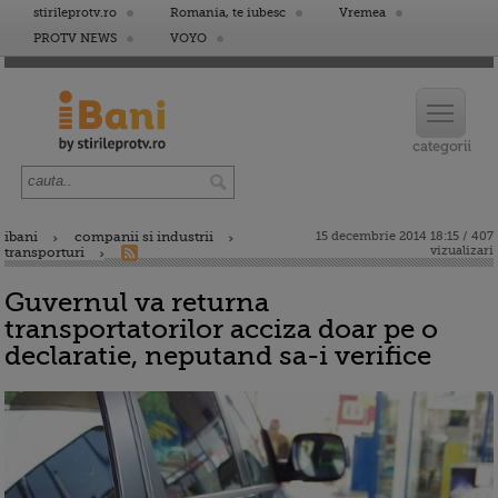
stirileprotv.ro
Romania, te iubesc
Vremea
PROTV NEWS
VOYO
ibani
companii si industrii
15 decembrie 2014 18:15 / 407
vizualizari
transporturi
Guvernul va returna
transportatorilor acciza doar pe o
declaratie, neputand sa-i verifice