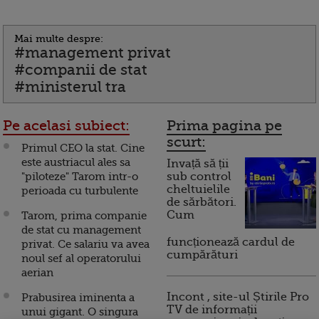
Mai multe despre:
#management privat
#companii de stat
#ministerul tra
Pe acelasi subiect:
Prima pagina pe
scurt:
Primul CEO la stat. Cine
este austriacul ales sa
Invață să ții
"piloteze" Tarom intr-o
sub control
cheltuielile
perioada cu turbulente
de sărbători.
Cum
Tarom, prima companie
de stat cu management
funcționează cardul de
privat. Ce salariu va avea
cumpărături
noul sef al operatorului
aerian
Incont , site-ul Știrile Pro
Prabusirea iminenta a
TV de informații
unui gigant. O singura