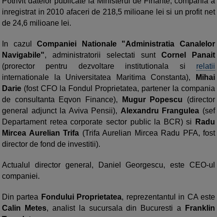
Potrivit datelor publicate la Ministerul de Finante, compania a
inregistrat in 2010 afaceri de 218,5 milioane lei si un profit net
de 24,6 milioane lei.
In cazul
Companiei Nationale "Administratia Canalelor
Navigabile"
, administratorii selectati sunt
Cornel Panait
(prorector pentru dezvoltare institutionala si
relatii
internationale la Universitatea Maritima Constanta),
Mihai
Darie
(fost CFO la Fondul Proprietatea, partener la compania
de consultanta Eqvon Finance),
Mugur Popescu
(director
general adjunct la Aviva Pensii),
Alexandru Frangulea
(sef
Departament retea corporate sector public la BCR) si
Radu
Mircea Aurelian Trifa
(Trifa Aurelian Mircea Radu PFA, fost
director de fond de investitii).
Actualul director general, Daniel Georgescu, este CEO-ul
companiei.
Din partea
Fondului Proprietatea
, reprezentantul in CA este
Calin Metes
, analist la sucursala din Bucuresti a
Franklin