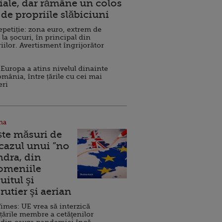
ale, dar rămâne un colos
de propriile slăbiciuni
repetiție: zona euro, extrem de
 la șocuri, în principal din
iilor. Avertisment îngrijorător
Europa a atins nivelul dinainte
omânia, între țările cu cei mai
eri
na
ște măsuri de
 cazul unui ”no
ndra, din
Domeniile
uitul şi
rutier şi aerian
imes: UE vrea să interzică
 țările membre a cetăţenilor