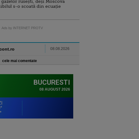
 gazelor rusești, deși Moscova
sibilul s-o scoată din ecuație
Ads by INTERNET PROTV
ncont.ro
08.08.2026
cele mai comentate