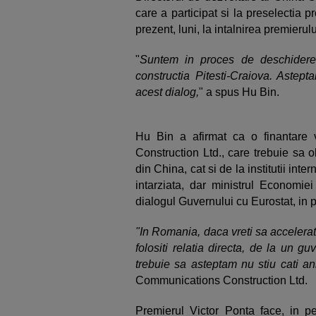
care a participat si la preselectia p
prezent, luni, la intalnirea premieru
"
Suntem in proces de deschidere 
constructia Pitesti-Craiova. Aste
acest dialog,
" a spus Hu Bin.
Hu Bin a afirmat ca o finantare
Construction Ltd., care trebuie sa o
din China, cat si de la institutii inte
intarziata, dar ministrul Economie
dialogul Guvernului cu Eurostat, in p
"In Romania, daca vreti sa accelerati
folositi relatia directa, de la un gu
trebuie sa asteptam nu stiu cati an
Communications Construction Ltd.
Premierul Victor Ponta face, in p