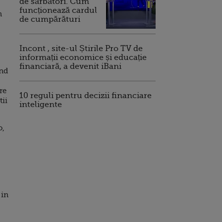
de sărbători. Cum
funcționează cardul
n
de cumpărături
Incont , site-ul Știrile Pro TV de
informații economice și educație
financiară, a devenit iBani
ind
re
10 reguli pentru decizii financiare
tii
inteligente
o,
 in