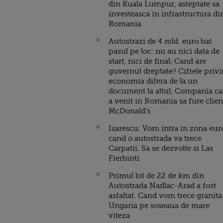
din Kuala Lumpur, asteptate sa
investeasca in infrastructura di
Romania
Autostrazi de 4 mld. euro bat
pasul pe loc: nu au nici data de
start, nici de final; Cand are
guvernul dreptate? Cifrele priv
economia difera de la un
document la altul; Compania ca
a venit in Romania sa fure clien
McDonald's
Isarescu: Vom intra in zona eur
cand o autostrada va trece
Carpatii. Sa se dezvolte si Las
Fierbinti
Primul lot de 22 de km din
Autostrada Nadlac-Arad a fost
asfaltat. Cand vom trece granita
Ungaria pe soseaua de mare
viteza