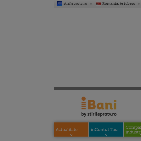
stirileprotv.ro
Romania, te iubesc
Compani
Actualitate
inContul Tau
industri