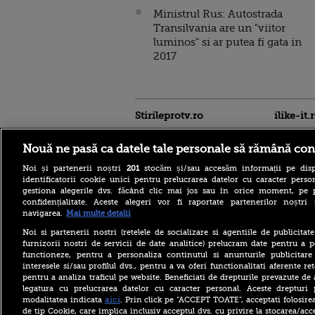
Ministrul Rus: Autostrada
Transilvania are un "viitor
luminos" si ar putea fi gata in
2017
Stirileprotv.ro
ilike-it.
Nouă ne pasă ca datele tale personale să rămână con
Noi și partenerii noștri
201
stocăm și/sau accesăm informații pe disp
identificatorii cookie unici pentru prelucrarea datelor cu caracter person
gestiona alegerile dvs. făcând clic mai jos sau în orice moment, pe 
confidențialitate. Aceste alegeri vor fi raportate partenerilor noștr
navigarea.
Mai multe detalii
Accident grav pe DN 58, în
Caraș-Severin. O mașină și
Noi si partenerii nostri (retelele de socializare si agentiile de publicita
un TIR au luat foc după
furnizorii nostri de servicii de date analitice) prelucram date pentru a p
impact
functioneze, pentru a personaliza continutul si anunturile publicitare
interesele si/sau profilul dvs., pentru a va oferi functionalitati aferente ret
Todd Blanche noul șef al
pentru a analiza traficul pe website. Beneficiati de drepturile prevazute de
justiției americane
confirmat la diferență de un
legatura cu prelucrarea datelor cu caracter personal. Aceste drepturi 
vot. Democrat: „Trump vrea
aici
modalitatea indicata
. Prin click pe “ACCEPT TOATE”, acceptati folosire
să controleze justiția”
de tip Cookie, care implica inclusiv acceptul dvs. cu privire la stocarea/acc