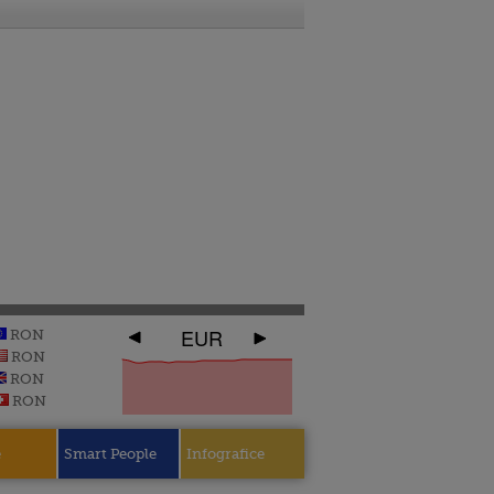
EUR
RON
RON
RON
RON
e
Smart People
Infografice