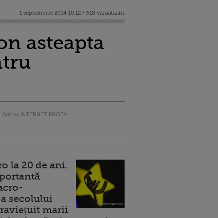
1 septembrie 2014 10:12 / 618 vizualizari
n asteapta
ntru
Ads by INTERNET PROTV
 la 20 de ani.
portantă
acro-
a secolului
raviețuit marii