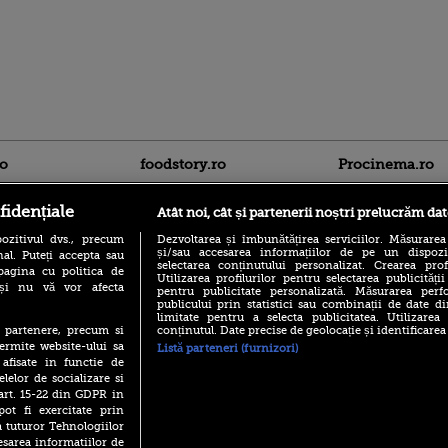
ro
foodstory.ro
Procinema.ro
fidențiale
Atât noi, cât și partenerii noștri prelucrăm dat
ozitivul dvs., precum
Dezvoltarea și îmbunătățirea serviciilor. Măsurarea
și/sau accesarea informațiilor de pe un dispoziti
al. Puteți accepta sau
selectarea conținutului personalizat. Crearea prof
pagina cu politica de
Utilizarea profilurilor pentru selectarea publicității
i și nu vă vor afecta
pentru publicitate personalizată. Măsurarea perfo
publicului prin statistici sau combinații de date di
(P) Descoperă Lumea
Nikolaj Coster-Wa
limitate pentru a selecta publicitatea. Utilizarea
Evenimentelor din România
Urzeala Tronurilor
conținutul. Date precise de geolocație și identificarea
te partenere, precum si
cu Transilvania Events!
Annabelle Wallis,
ermite website-ului sa
Listă parteneri (furnizori)
lui Sebastian Stan,
(P) Raku, gaming intens și o
 afisate in functie de
prinși într-o curs
pauză binemeritată cu...
elelor de socializare si
pizza Guseppe
 art. 15-22 din GDPR in
Emoții intense pe
Sebastian Stan! Iub
pot fi exercitate prin
(P) Poți folosi bonurile de
Annabelle, l-a făcu
a tuturor Tehnologiilor
masă pentru a comanda
mâncare acasă? Lista
esarea informatiilor de