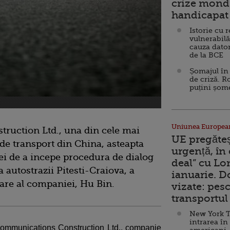
crize mondi
handicapat 
Istorie cu 
vulnerabilă
cauza dator
de la BCE
Șomajul în 
de criză. R
puțini șom
Uniunea Europea
uction Ltd., una din cele mai
UE pregăte
de transport din China, asteapta
urgență, în
i de a incepe procedura de dialog
deal” cu Lo
 autostrazii Pitesti-Craiova, a
ianuarie. 
tare al companiei, Hu Bin.
vizate: pesc
transportul 
New York T
intrarea în
Communications Construction Ltd., companie