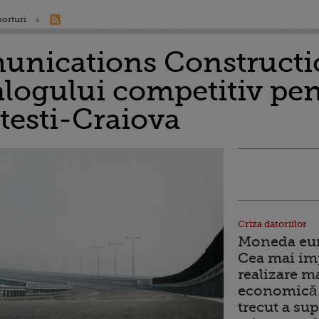
porturi
nications Constructio
alogului competitiv pe
testi-Craiova
Criza datoriilor
Moneda euro
Cea mai im
realizare m
economică 
trecut a sup