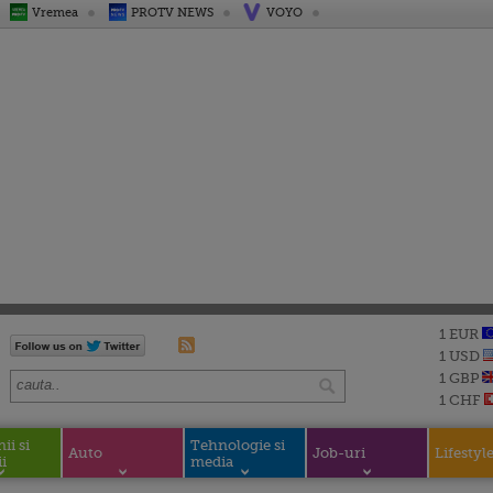
Vremea
PROTV NEWS
VOYO
1 EUR
1 USD
1 GBP
1 CHF
i si
Tehnologie si
Auto
Job-uri
Lifestyl
i
media