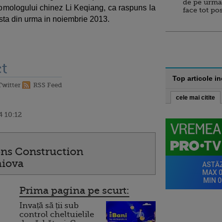
de pe urma
ia omologului chinez Li Keqiang, ca raspuns la
face tot po
esta din urma in noiembrie 2013.
t
Top articole i
Twitter
RSS Feed
cele mai citite
4 10:12
s Construction
aiova
Prima pagina pe scurt:
Invață să ții sub
control cheltuielile