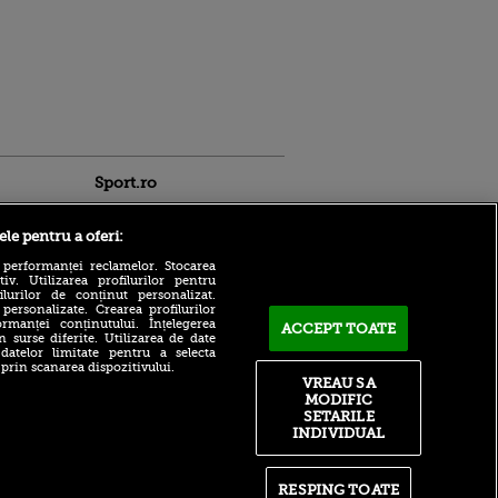
Sport.ro
ele pentru a oferi:
 performanței reclamelor. Stocarea
v. Utilizarea profilurilor pentru
ilurilor de conținut personalizat.
 personalizate. Crearea profilurilor
Ferencvaros - Real Madrid,
rmanței conținutului. Înțelegerea
ACCEPT TOATE
LIVE pe VOYO Sport 1, de la
n surse diferite. Utilizarea de date
20:00: test important pentru
ldau din
 datelor limitate pentru a selecta
echipa lui Jose Mourinho
 și
 prin scanarea dispozitivului.
 logodnica
VREAU SA
Ipswich - Rayo Vallecao,
 sunt
MODIFIC
LIVE pe VOYO Sport 1, de la
ă criminală
SETARILE
17:00: Andrei Rațiu se
INDIVIDUAL
pregătește pentru noul
ntru
sezon de La Liga
ita lui,
t tată!
Farul Constanța - FK
RESPING TOATE
Csikszereda, LIVE TEXT, ora