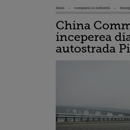
ibani
companii si industrii
trans
China Commu
inceperea di
autostrada Pi