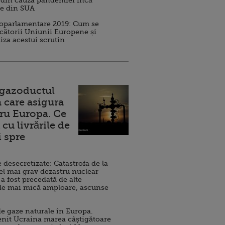
 din cauza pandemiei încă
ve din SUA
roparlamentare 2019: Cum se
cătorii Uniunii Europene și
iza acestui scrutin
 gazoductul
 care asigura
ru Europa. Ce
cu livrările de
i spre
esecretizate: Catastrofa de la
el mai grav dezastru nuclear
 a fost precedată de alte
de mai mică amploare, ascunse
e gaze naturale în Europa.
nit Ucraina marea câștigătoare