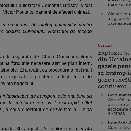
americani,
foarte acti
roiectului autostrazii Comarnic-Brasov, a fost
lui Victor Ponta cu oameni de afaceri chinezi.
Alegeri eu
aleg condu
care este m
a procedurii de dialog competitiv pentru
ptam decizia Guvernului Romaniei de incepe
Ucraina
Explozie la
 va fi asigurata de China Communications
din Ucraina
btina fondurile necesare atat pe plan intern,
gazele pent
rnationale. El a aratat ca procedura a fost mult
se întâmplă 
i i-a explicat ca problema a fost legata de
gaze ruseșt
rivinta bugetului.
continent
Documente d
 infarstructura de transport, este mai bine sa
Cernobîl, c
vern la celalat guvern, va fi mai rapid, altfel
din istorie,
accidente 
i"
, a spus directorul de dezvoltare al China
de URSS
Inundație d
Cum a deve
erioada 30 august - 3 septembrie, o vizita