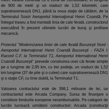
de 900 de metri şi un viaduct de 1,52 kilometri, care
supratraversează DN1, până la noua staţie de călători, de la
Terminalul Sosiri Aeroportul Internaţional Henri Coandă. Pe
întregul traseu a fost montată linia de cale ferată, constructorul
executând în prezent ultimele lucrări de buraj şi profilare
mecanică.
Proiectul ''Modernizarea liniei de cale ferată Bucureşti Nord -
Aeroportul Internaţional Henri Coandă Bucureşti - FAZA I:
Racord C.F. la Terminalul T1, Aeroportul Internaţional Henri
Coandă Bucureşti
" prevede construirea unei căi ferate simple
pe o lungime de 2,95 km, cu trei podeţe, un viaduct de 1,52
km lungime (37 de pile şi o culee) care supratraversează DN1
şi o staţie CF, cu linie dublă, la Terminalul T1.
Valoarea contractului este de 398,1 milioane de lei, iar
contractantul este Arcada Company. Sursa de finanţare o
constituie fondurile europene nerambursabile. Pe categorii de
lucrări lucrează următorii constructori: Arcada (construcţii