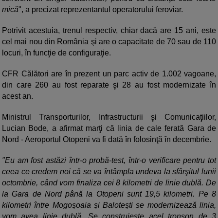
mică
", a precizat reprezentantul operatorului feroviar.
Potrivit acestuia, trenul respectiv, chiar dacă are 15 ani, este
cel mai nou din România şi are o capacitate de 70 sau de 110
locuri, în funcţie de configuraţie.
CFR Călători are în prezent un parc activ de 1.002 vagoane,
din care 260 au fost reparate şi 28 au fost modernizate în
acest an.
Ministrul Transporturilor, Infrastructurii şi Comunicaţiilor,
Lucian Bode, a afirmat marţi că linia de cale ferată Gara de
Nord - Aeroportul Otopeni va fi dată în folosinţă în decembrie.
"Eu am fost astăzi într-o probă-test, într-o verificare pentru tot
ceea ce credem noi că se va întâmpla undeva la sfârşitul lunii
octombrie, când vom finaliza cei 8 kilometri de linie dublă. De
la Gara de Nord până la Otopeni sunt 19,5 kilometri. Pe 8
kilometri între Mogoşoaia şi Baloteşti se modernizează linia,
vom avea linie dublă. Se construieşte acel tronson de 3