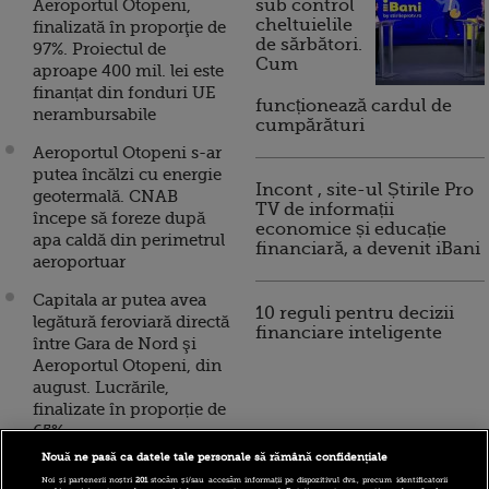
Aeroportul Otopeni,
sub control
cheltuielile
finalizată în proporţie de
de sărbători.
97%. Proiectul de
Cum
aproape 400 mil. lei este
finanțat din fonduri UE
funcționează cardul de
nerambursabile
cumpărături
Aeroportul Otopeni s-ar
putea încălzi cu energie
Incont , site-ul Știrile Pro
geotermală. CNAB
TV de informații
începe să foreze după
economice și educație
apa caldă din perimetrul
financiară, a devenit iBani
aeroportuar
Capitala ar putea avea
10 reguli pentru decizii
legătură feroviară directă
financiare inteligente
între Gara de Nord şi
Aeroportul Otopeni, din
august. Lucrările,
finalizate în proporție de
65%
Nouă ne pasă ca datele tale personale să rămână confidențiale
Aeroportul Otopeni ar
Noi și partenerii noștri
201
stocăm și/sau accesăm informații pe dispozitivul dvs., precum identificatorii