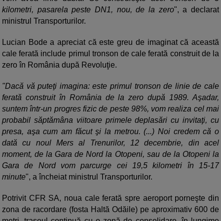
kilometri, pasarela peste DN1, nou, de la zero
", a declarat
ministrul Transporturilor.
Lucian Bode a apreciat că este greu de imaginat că această
cale ferată include primul tronson de cale ferată construit de la
zero în România după Revoluţie.
"Dacă vă puteţi imagina: este primul tronson de linie de cale
ferată construit în România de la zero după 1989. Aşadar,
suntem într-un progres fizic de peste 98%, vom realiza cel mai
probabil săptămâna viitoare primele deplasări cu invitaţi, cu
presa, aşa cum am făcut şi la metrou. (...) Noi credem că o
dată cu noul Mers al Trenurilor, 12 decembrie, din acel
moment, de la Gara de Nord la Otopeni, sau de la Otopeni la
Gara de Nord vom parcurge cei 19,5 kilometri în 15-17
minute
", a încheiat ministrul Transporturilor.
Potrivit CFR SA, noua cale ferată spre aeroport porneşte din
zona de racordare (fosta Haltă Odăile) pe aproximativ 600 de
metri, traseul continuă cu o zonă de consolidare, în lungime