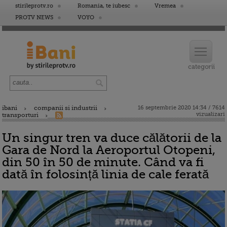
stirileprotv.ro
Romania, te iubesc
Vremea
PROTV NEWS
VOYO
ibani
companii si industrii
16 septembrie 2020 14:34 / 7614
vizualizari
transporturi
Un singur tren va duce călătorii de la
Gara de Nord la Aeroportul Otopeni,
din 50 în 50 de minute. Când va fi
dată în folosință linia de cale ferată