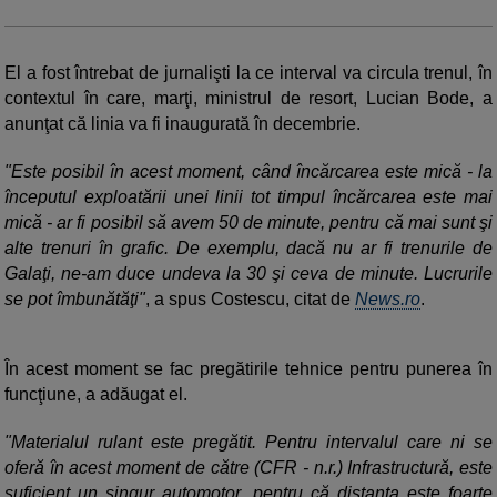
El a fost întrebat de jurnalişti la ce interval va circula trenul, în
contextul în care, marţi, ministrul de resort, Lucian Bode, a
anunţat că linia va fi inaugurată în decembrie.
"Este posibil în acest moment, când încărcarea este mică - la
începutul exploatării unei linii tot timpul încărcarea este mai
mică - ar fi posibil să avem 50 de minute, pentru că mai sunt şi
alte trenuri în grafic. De exemplu, dacă nu ar fi trenurile de
Galaţi, ne-am duce undeva la 30 şi ceva de minute. Lucrurile
se pot îmbunătăţi"
, a spus Costescu, citat de
News.ro
.
În acest moment se fac pregătirile tehnice pentru punerea în
funcţiune, a adăugat el.
"Materialul rulant este pregătit. Pentru intervalul care ni se
oferă în acest moment de către (CFR - n.r.) Infrastructură, este
suficient un singur automotor, pentru că distanţa este foarte