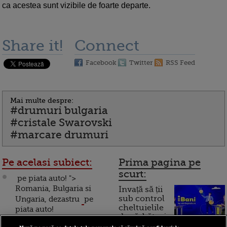
ca acestea sunt vizibile de foarte departe.
Share it!
Connect
Facebook
Twitter
RSS Feed
Mai multe despre:
#drumuri bulgaria
#cristale Swarovski
#marcare drumuri
Pe acelasi subiect:
Prima pagina pe
scurt:
pe piata auto! ">
Romania, Bulgaria si
Invață să ții
sub control
Ungaria, dezastru
pe
cheltuielile
piata auto!
de sărbători.
Cum