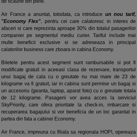
de scaune din piele.
Air France a anuntat, totodata, ca introduce
un nou tarif,
"Economy Flex"
, pentru cei care calatoresc in interes de
afaceri si care reprezinta aproape 30% din totalul pasagerilor
companiei pe segmentul mediu curier. Tariful include mai
multe beneficii exclusive si se adreseaza in principal
calatorilor business care zboara in cabina Economy.
Biletele pentru acest segment sunt rambursabile si pot fi
modificate gratuit in aceeasi clasa de rezervare, transportul
unui bagaj de cala cu o greutate nu mai mare de 23 de
kilograme va fi gratuit, iar in cabina sunt permise un bagaj si
un accesoriu (geanta, laptop, aparat foto) cu o greutate totala
de 12 kilograme. Pasagerii vor avea acces la serviciul
SkyPriority, care ofera prioritate la check-in, imbarcare si
recuperarea bagajului si vor beneficia de un loc garantat in
partea din fata a cabinei Economy.
Air France, impreuna cu filiala sa regionala HOP!, opereaza