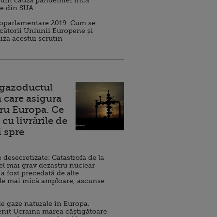
 din cauza pandemiei încă
ve din SUA
roparlamentare 2019: Cum se
cătorii Uniunii Europene și
iza acestui scrutin
 gazoductul
 care asigura
ru Europa. Ce
cu livrările de
i spre
esecretizate: Catastrofa de la
el mai grav dezastru nuclear
 a fost precedată de alte
de mai mică amploare, ascunse
e gaze naturale în Europa.
nit Ucraina marea câștigătoare