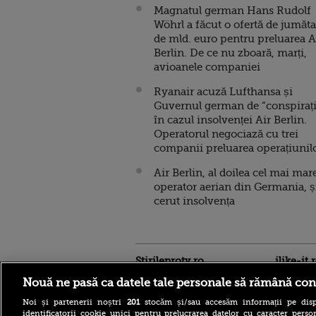
Magnatul german Hans Rudolf
Wöhrl a făcut o ofertă de jumăta
de mld. euro pentru preluarea A
Berlin. De ce nu zboară, marți,
avioanele companiei
Ryanair acuză Lufthansa și
Guvernul german de “conspirați
în cazul insolvenței Air Berlin.
Operatorul negociază cu trei
companii preluarea operațiunil
Air Berlin, al doilea cel mai mar
operator aerian din Germania, ș
cerut insolvența
Stirileprotv.ro
ilike-it.
Nouă ne pasă ca datele tale personale să rămână con
Noi și partenerii noștri
201
stocăm și/sau accesăm informații pe disp
identificatorii cookie unici pentru prelucrarea datelor cu caracter person