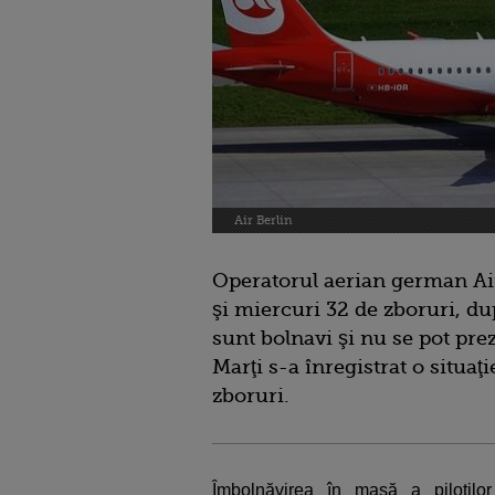
Air Berlin
Operatorul aerian german Air 
şi miercuri 32 de zboruri, du
sunt bolnavi şi nu se pot prez
Marţi s-a înregistrat o situaţi
zboruri.
Îmbolnăvirea în masă a piloţilo