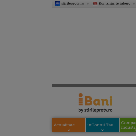
stirileprotv.ro
Romania, te iubesc
Compani
Actualitate
inContul Tau
industri