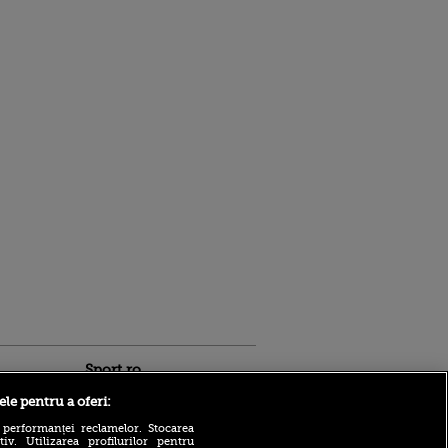
Sport.ro
ele pentru a oferi:
 performanței reclamelor. Stocarea
v. Utilizarea profilurilor pentru