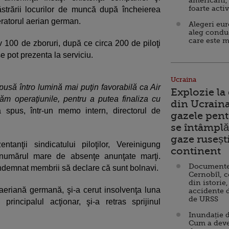
americani,
foarte acti
trării locurilor de muncă după încheierea
eratorul aerian german.
Alegeri eu
aleg condu
care este m
iv 100 de zboruri, după ce circa 200 de piloţi
e pot prezenta la serviciu.
Ucraina
pusă întro lumină mai puţin favorabilă ca Air
Explozie la
uăm operaţiunile, pentru a putea finaliza cu
din Ucraina
a spus, într-un memo intern, directorul de
gazele pent
se întâmplă 
gaze ruseșt
ntanţii sindicatului piloţilor, Vereinigung
continent
e numărul mare de absenţe anunţate marţi.
Documente d
 îndemnat membrii să declare că sunt bolnavi.
Cernobîl, c
din istorie,
eriană germană, şi-a cerut insolvenţa luna
accidente 
de URSS
rincipalul acţionar, şi-a retras sprijinul
Inundație d
Cum a deve