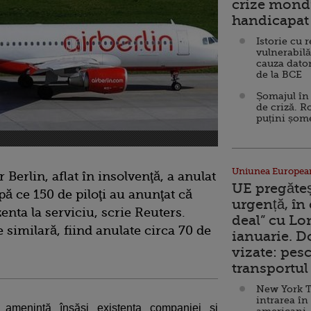
crize mondi
handicapat 
Istorie cu 
vulnerabilă
cauza dator
de la BCE
Șomajul în 
de criză. R
puțini șom
Uniunea Europea
Berlin, aflat în insolvenţă, a anulat
UE pregăte
pă ce 150 de piloţi au anunţat că
urgență, în
enta la serviciu, scrie Reuters.
deal” cu Lo
e similară, fiind anulate circa 70 de
ianuarie. 
vizate: pesc
transportul 
New York T
intrarea în
r ameninţă însăşi existenţa companiei şi