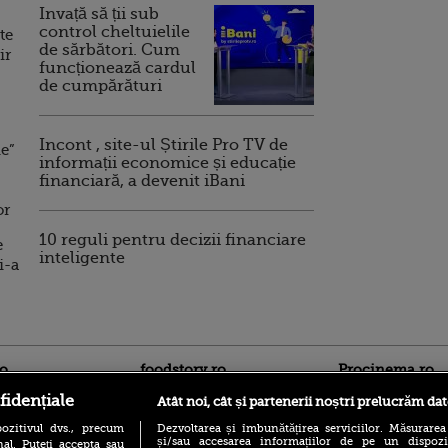
Invață să ții sub
control cheltuielile
te
de sărbători. Cum
ir
funcționează cardul
de cumpărături
Incont , site-ul Știrile Pro TV de
e”
informații economice și educație
financiară, a devenit iBani
or
10 reguli pentru decizii financiare
e
inteligente
i-a
ro
foodstory.ro
Procinema.ro
fidențiale
Atât noi, cât și partenerii noștri prelucrăm dat
ozitivul dvs., precum
Dezvoltarea și îmbunătățirea serviciilor. Măsurarea
și/sau accesarea informațiilor de pe un dispoziti
al. Puteți accepta sau