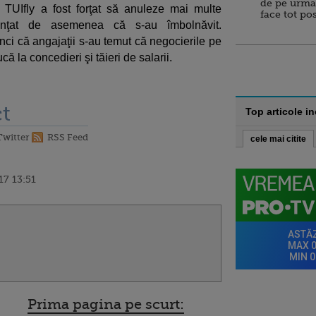
de pe urma
l TUIfly a fost forţat să anuleze mai multe
face tot po
unţat de asemenea că s-au îmbolnăvit.
nci că angajaţii s-au temut că negocierile pe
ă la concedieri şi tăieri de salarii.
t
Top articole i
Twitter
RSS Feed
cele mai citite
17 13:51
Prima pagina pe scurt: