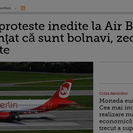
porturi
proteste inedite la Air B
nţat că sunt bolnavi, ze
te
Criza datoriilor
Moneda euro
Cea mai im
realizare m
economică 
trecut a sup