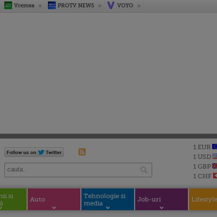
Vremea
PROTV NEWS
VOYO
1 EUR
1 USD
1 GBP
1 CHF
i si
Tehnologie si
Auto
Job-uri
Lifestyl
i
media