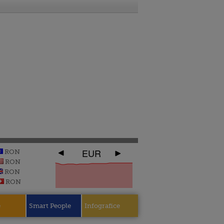
EUR
RON
RON
RON
RON
e
Smart People
Infografice