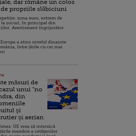
ale, dar rămâne un colos
de propriile slăbiciuni
repetiție: zona euro, extrem de
 la șocuri, în principal din
iilor. Avertisment îngrijorător
Europa a atins nivelul dinainte
omânia, între țările cu cei mai
eri
na
ște măsuri de
 cazul unui ”no
ndra, din
Domeniile
uitul şi
rutier şi aerian
imes: UE vrea să interzică
 țările membre a cetăţenilor