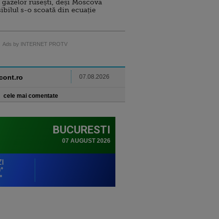
 gazelor rusești, deși Moscova
sibilul s-o scoată din ecuație
Ads by INTERNET PROTV
ncont.ro
07.08.2026
cele mai comentate