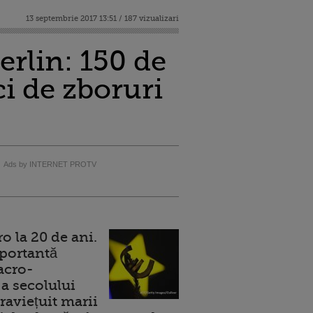
13 septembrie 2017 13:51 / 187 vizualizari
erlin: 150 de
ci de zboruri
Ads by INTERNET PROTV
 la 20 de ani.
portantă
acro-
a secolului
raviețuit marii