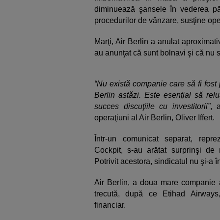
diminuează şansele în vederea păs
procedurilor de vânzare, susţine op
Marţi, Air Berlin a anulat aproximat
au anunţat că sunt bolnavi şi că nu s
“Nu există companie care să fi fost 
Berlin astăzi. Este esenţial să rel
succes discuţiile cu investitorii”
, 
operaţiuni al Air Berlin, Oliver Iffert.
Într-un comunicat separat, repreze
Cockpit, s-au arătat surprinşi d
Potrivit acestora, sindicatul nu şi-a
Air Berlin, a doua mare companie a
trecută, după ce Etihad Airways, p
financiar.