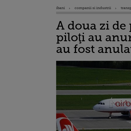
ibani
companii si industrii
trans
A doua zi de 
piloţi au anu
au fost anula