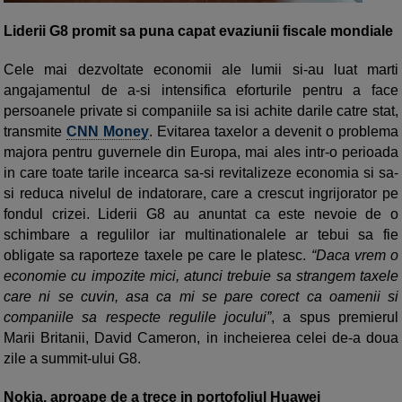
Liderii G8 promit sa puna capat evaziunii fiscale mondiale
Cele mai dezvoltate economii ale lumii si-au luat marti
angajamentul de a-si intensifica eforturile pentru a face
persoanele private si companiile sa isi achite darile catre stat,
transmite
CNN Money
. Evitarea taxelor a devenit o problema
majora pentru guvernele din Europa, mai ales intr-o perioada
in care toate tarile incearca sa-si revitalizeze economia si sa-
si reduca nivelul de indatorare, care a crescut ingrijorator pe
fondul crizei. Liderii G8 au anuntat ca este nevoie de o
schimbare a regulilor iar multinationalele ar tebui sa fie
obligate sa raporteze taxele pe care le platesc.
“Daca vrem o
economie cu impozite mici, atunci trebuie sa strangem taxele
care ni se cuvin, asa ca mi se pare corect ca oamenii si
companiile sa respecte regulile jocului”
, a spus premierul
Marii Britanii, David Cameron, in incheierea celei de-a doua
zile a summit-ului G8.
Nokia, aproape de a trece in portofoliul Huawei