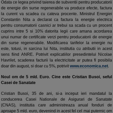
Odata ce legea privind taierea de subventii pentru producatorii
de energie din surse regenerabile va produce efecte, factura
la curent va scadea cu cateva procente. Ministrul Energiei
Constantin Nita a declarat ca factura la energie electrica
pentru consumatorii casnici ar trebui sa scada cu un procent
cuprins intre 5 si 10% datorita legii care amana acordarea
unui numar de certificate verzi pentru producatorii de energie
din surse regenerabile. Modificarea tarifelor la energie nu
este, totusi, in sarcina lui Nita, institutia cu atributii in acest
sens fiind ANRE. Potrivit explicatiilor presedintelui Nicolae
Havrilet, scaderea facturii la electricitate ar putea fi posibila
doar din august, si doar cu 5%, potrivit
www.economica.net
.
Noul om de 5 mld. Euro. Cine este Cristian Busoi, seful
Casei de Sanatate
Cristian Busoi, 35 de ani, si-a inceput ieri mandatul la
conducerea Casei Nationale de Asigurari de Sanatate
(CNAS), institutia care administreaza anual fonduri de
aproape 5 mld. euro, devenind in acest fel cel mai puternic om