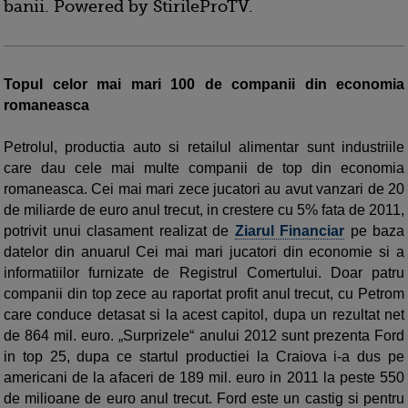
banii. Powered by StirileProTV.
Topul celor mai mari 100 de companii din economia
romaneasca
Petrolul, productia auto si retailul alimentar sunt industriile
care dau cele mai multe companii de top din economia
romaneasca. Cei mai mari zece jucatori au avut vanzari de 20
de miliarde de euro anul trecut, in crestere cu 5% fata de 2011,
potrivit unui clasament realizat de
Ziarul Financiar
pe baza
datelor din anuarul Cei mai mari jucatori din economie si a
informatiilor furnizate de Registrul Comertului. Doar patru
companii din top zece au raportat profit anul trecut, cu Petrom
care conduce detasat si la acest capitol, dupa un rezultat net
de 864 mil. euro. „Surprizele“ anului 2012 sunt prezenta Ford
in top 25, dupa ce startul productiei la Craiova i-a dus pe
americani de la afaceri de 189 mil. euro in 2011 la peste 550
de milioane de euro anul trecut. Ford este un castig si pentru