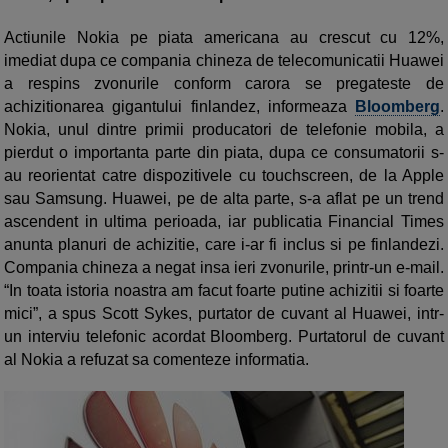
Actiunile Nokia pe piata americana au crescut cu 12%,
imediat dupa ce compania chineza de telecomunicatii Huawei
a respins zvonurile conform carora se pregateste de
achizitionarea gigantului finlandez, informeaza
Bloomberg
.
Nokia, unul dintre primii producatori de telefonie mobila, a
pierdut o importanta parte din piata, dupa ce consumatorii s-
au reorientat catre dispozitivele cu touchscreen, de la Apple
sau Samsung. Huawei, pe de alta parte, s-a aflat pe un trend
ascendent in ultima perioada, iar publicatia Financial Times
anunta planuri de achizitie, care i-ar fi inclus si pe finlandezi.
Compania chineza a negat insa ieri zvonurile, printr-un e-mail.
“In toata istoria noastra am facut foarte putine achizitii si foarte
mici”, a spus Scott Sykes, purtator de cuvant al Huawei, intr-
un interviu telefonic acordat Bloomberg. Purtatorul de cuvant
al Nokia a refuzat sa comenteze informatia.