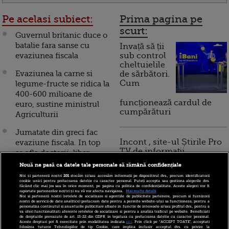
Pe acelasi subiect:
Prima pagina pe
scurt:
Guvernul britanic duce o
batalie fara sanse cu
Invață să ții
evaziunea fiscala
sub control
cheltuielile
Evaziunea la carne si
de sărbători.
Cum
legume-fructe se ridica la
400-600 milioane de
funcționează cardul de
euro, sustine ministrul
cumpărături
Agriculturii
Jumatate din greci fac
Incont , site-ul Știrile Pro
evaziune fiscala. In top
TV de informații
se afla doctorii, liber-
economice și educație
profesionistii si avocatii
Nouă ne pasă ca datele tale personale să rămână confidențiale
financiară, a devenit iBani
Noi și partenerii noștri
201
stocăm și/sau accesăm informații pe dispozitivul dvs., precum identificatorii
Adio, amenzi. Evaziunea
cookie unici pentru prelucrarea datelor cu caracter personal. Puteți accepta sau gestiona alegerile dvs.
făcând clic mai jos sau în orice moment, pe pagina cu politica de confidențialitate. Aceste alegeri vor fi
fiscala se va plati cu
raportate partenerilor noștri și nu vă vor afecta navigarea.
Mai multe detalii
Noi si partenerii nostri (retelele de socializare si agentiile de publicitate partenere, precum si furnizorii
10 reguli pentru decizii
inchisoarea, potrivit
nostri de servicii de date analitice) prelucram date pentru a permite website-ului sa functioneze, pentru a
personaliza continutul si anunturile publicitare afisate in functie de interesele si/sau profilul dvs., pentru a
financiare inteligente
ultimelor modificari
va oferi functionalitati aferente retelelor de socializare si pentru a analiza traficul pe website. Beneficiati
de drepturile prevazute de art. 15-22 din GDPR in legatura cu prelucrarea datelor cu caracter personal.
legislative
Aceste drepturi pot fi exercitate prin modalitatea indicata
aici
. Prin click pe “ACCEPT TOATE”, acceptati
folosirea tuturor Tehnologiilor de tip Cookie, care implica inclusiv acceptul dvs. cu privire la