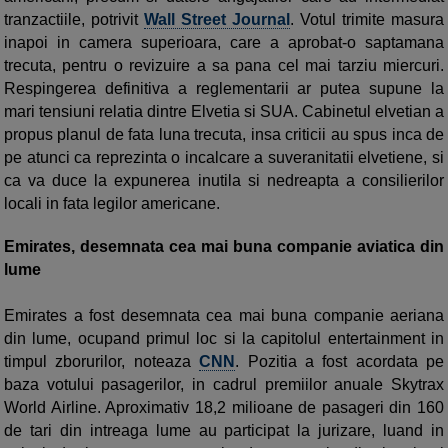
tranzactiile, potrivit
Wall Street Journal
. Votul trimite masura
inapoi in camera superioara, care a aprobat-o saptamana
trecuta, pentru o revizuire a sa pana cel mai tarziu miercuri.
Respingerea definitiva a reglementarii ar putea supune la
mari tensiuni relatia dintre Elvetia si SUA. Cabinetul elvetian a
propus planul de fata luna trecuta, insa criticii au spus inca de
pe atunci ca reprezinta o incalcare a suveranitatii elvetiene, si
ca va duce la expunerea inutila si nedreapta a consilierilor
locali in fata legilor americane.
Emirates, desemnata cea mai buna companie aviatica din
lume
Emirates a fost desemnata cea mai buna companie aeriana
din lume, ocupand primul loc si la capitolul entertainment in
timpul zborurilor, noteaza
CNN
. Pozitia a fost acordata pe
baza votului pasagerilor, in cadrul premiilor anuale Skytrax
World Airline. Aproximativ 18,2 milioane de pasageri din 160
de tari din intreaga lume au participat la jurizare, luand in