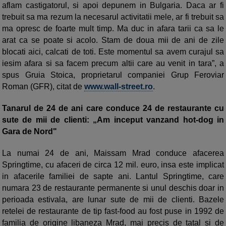
aflam castigatorul, si apoi depunem in Bulgaria. Daca ar fi
trebuit sa ma rezum la necesarul activitatii mele, ar fi trebuit sa
ma opresc de foarte mult timp. Ma duc in afara tarii ca sa le
arat ca se poate si acolo. Stam de doua mii de ani de zile
blocati aici, calcati de toti. Este momentul sa avem curajul sa
iesim afara si sa facem precum altii care au venit in tara”, a
spus Gruia Stoica, proprietarul companiei Grup Feroviar
Roman (GFR), citat de
www.wall-street.ro
.
Tanarul de 24 de ani care conduce 24 de restaurante cu
sute de mii de clienti: „Am inceput vanzand hot-dog in
Gara de Nord"
La numai 24 de ani, Maissam Mrad conduce afacerea
Springtime, cu afaceri de circa 12 mil. euro, insa este implicat
in afacerile familiei de sapte ani. Lantul Springtime, care
numara 23 de restaurante permanente si unul deschis doar in
perioada estivala, are lunar sute de mii de clienti. Bazele
retelei de restaurante de tip fast-food au fost puse in 1992 de
familia de origine libaneza Mrad, mai precis de tatal si de