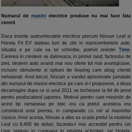
Numarul de
masini
electrice produse nu mai face fata
cererii
Daca inainte autovehiculele electrice precum Nissan Leaf si
Honda Fit EV stateau luni de zile in reprezentantele auto,
situatia e pe cale sa se schimbe, potrivit revistei
Time
.
Cererea in crestere se datoreaza, in primul rand, factorului de
pret, dealerii auto avand mai nou oferte tot mai avantajoase,
inclusiv stimulente si optiuni de leasing care atrag clientii
nehotarati. Anul trecut, Nissan a vandut aproximativ jumatate
din numarul de masini electrice pe care si-l propusese, a doua
dezamagire dupa ce si anul 2011 se incheiase la fel de prost
pentru producatorul japonez. Motivul pentru care masinile de
acest tip ramaneau pe stoc era ca pretul acestora era
considerat unul premiu, in comparatie cu cel al masinilor
clasice. Anul acesta, Nissan a ales sa scada pretul la modelul
Leaf cu 6.400 de dolari, facandu-l mai accesibil pentru cei
care stateau in cumpana in privinta achizitiei, iar Honda,