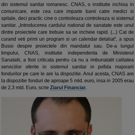
din sistemul sanitar romanesc. CNAS, o institutie inchisa in
comunicare, este cea care imparte banii catre medici si
spitale, deci practic cine o controleaza controleaza si sistemul
sanitar. „Introducerea cardului national de sanatate este unul
dintre proiectele care trebuie sa se incheie rapid. (...) Cat de
curand veti primi un program si un calendar detaliat“, a spus
Busoi despre proiectele din mandatul sau. De-a lungul
timpului, CNAS, institutie independenta de Ministerul
Sanatatii, a fost criticata pentru ca nu a imbunatatit calitatea
serviciilor oferite in sistemul sanitar in pofida majorarii
fondurilor pe care le are la dispozitie. Anul acesta, CNAS are
la dispozitie fonduri de aproape 5 mld. euro, insa in 2005 erau
de 2,3 mld. Euro, scrie
Ziarul Financiar
.