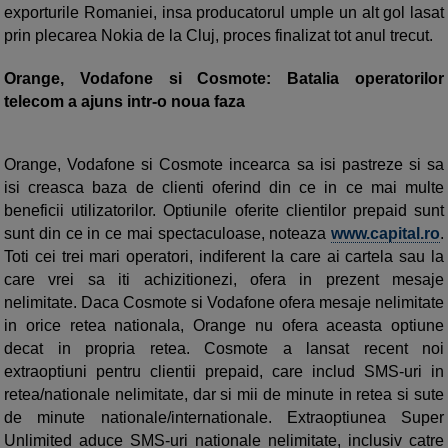
exporturile Romaniei, insa producatorul umple un alt gol lasat
prin plecarea Nokia de la Cluj, proces finalizat tot anul trecut.
Orange, Vodafone si Cosmote: Batalia operatorilor
telecom a ajuns intr-o noua faza
Orange, Vodafone si Cosmote incearca sa isi pastreze si sa
isi creasca baza de clienti oferind din ce in ce mai multe
beneficii utilizatorilor. Optiunile oferite clientilor prepaid sunt
sunt din ce in ce mai spectaculoase, noteaza
www.capital.ro
.
Toti cei trei mari operatori, indiferent la care ai cartela sau la
care vrei sa iti achizitionezi, ofera in prezent mesaje
nelimitate. Daca Cosmote si Vodafone ofera mesaje nelimitate
in orice retea nationala, Orange nu ofera aceasta optiune
decat in propria retea. Cosmote a lansat recent noi
extraoptiuni pentru clientii prepaid, care includ SMS-uri in
retea/nationale nelimitate, dar si mii de minute in retea si sute
de minute nationale/internationale. Extraoptiunea Super
Unlimited aduce SMS-uri nationale nelimitate, inclusiv catre