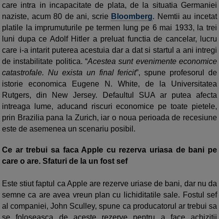
care intra in incapacitate de plata, de la situatia Germaniei
naziste, acum 80 de ani, scrie
Bloomberg
. Nemtii au incetat
platile la imprumuturile pe termen lung pe 6 mai 1933, la trei
luni dupa ce Adolf Hitler a preluat functia de cancelar, lucru
care i-a intarit puterea acestuia dar a dat si startul a ani intregi
de instabilitate politica. “
Acestea sunt evenimente economice
catastrofale. Nu exista un final fericit
”, spune profesorul de
istorie economica Eugene N. White, de la Universitatea
Rutgers, din New Jersey. Defaultul SUA ar putea afecta
intreaga lume, aducand riscuri economice pe toate pietele,
prin Brazilia pana la Zurich, iar o noua perioada de recesiune
este de asemenea un scenariu posibil.
Ce ar trebui sa faca Apple cu rezerva uriasa de bani pe
care o are. Sfaturi de la un fost sef
Este stiut faptul ca Apple are rezerve uriase de bani, dar nu da
semne ca are avea vreun plan cu lichiditatile sale. Fostul sef
al companiei, John Sculley, spune ca producatorul ar trebui sa
se foloseasca de aceste rezerve pentru a face achizitii