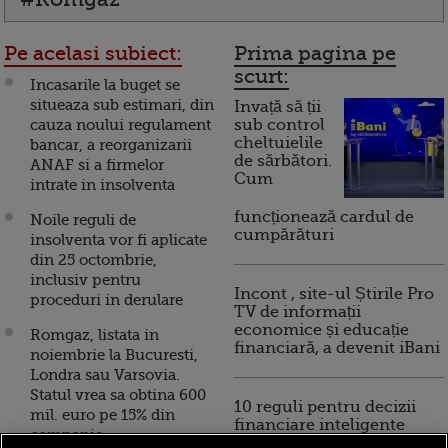
Pe acelasi subiect:
Prima pagina pe
scurt:
Incasarile la buget se
situeaza sub estimari, din
Invață să ții
cauza noului regulament
sub control
cheltuielile
bancar, a reorganizarii
de sărbători.
ANAF si a firmelor
Cum
intrate in insolventa
funcționează cardul de
Noile reguli de
cumpărături
insolventa vor fi aplicate
din 25 octombrie,
inclusiv pentru
Incont , site-ul Știrile Pro
proceduri in derulare
TV de informații
economice și educație
Romgaz, listata in
financiară, a devenit iBani
noiembrie la Bucuresti,
Londra sau Varsovia.
Statul vrea sa obtina 600
10 reguli pentru decizii
mil. euro pe 15% din
financiare inteligente
companie