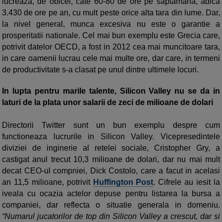
lucreaza, de obicei, cate 60-80 de ore pe saptamana, adica
3.430 de ore pe an, cu mult peste orice alta tara din lume. Dar,
la nivel general, munca excesiva nu este o garantie a
prosperitatii nationale. Cel mai bun exemplu este Grecia care,
potrivit datelor OECD, a fost in 2012 cea mai muncitoare tara,
in care oamenii lucrau cele mai multe ore, dar care, in termeni
de productivitate s-a clasat pe unul dintre ultimele locuri.
In lupta pentru marile talente, Silicon Valley nu se da in
laturi de la plata unor salarii de zeci de milioane de dolari
Directorii Twitter sunt un bun exemplu despre cum
functioneaza lucrurile in Silicon Valley. Vicepresedintele
diviziei de inginerie al retelei sociale, Cristopher Gry, a
castigat anul trecut 10,3 milioane de dolari, dar nu mai mult
decat CEO-ul compniei, Dick Costolo, care a facut in acelasi
an 11,5 milioane, potrivit
Huffington Post
. Cifrele au iesit la
iveala cu ocazia actelor depuse pentru listarea la bursa a
companiei, dar reflecta o situatie generala in domeniu.
“Numarul jucatorilor de top din Silicon Valley a crescut, dar si