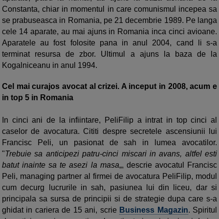
Constanta, chiar in momentul in care comunismul incepea sa
se prabuseasca in Romania, pe 21 decembrie 1989. Pe langa
cele 14 aparate, au mai ajuns in Romania inca cinci avioane.
Aparatele au fost folosite pana in anul 2004, cand li s-a
terminat resursa de zbor. Ultimul a ajuns la baza de la
Kogalniceanu in anul 1994.
Cel mai curajos avocat al crizei. A inceput in 2008, acum e
in top 5 in Romania
In cinci ani de la infiintare, PeliFilip a intrat in top cinci al
caselor de avocatura. Cititi despre secretele ascensiunii lui
Francisc Peli, un pasionat de sah in lumea avocatilor.
"
Trebuie sa anticipezi patru-cinci miscari in avans, altfel esti
batut inainte sa te asezi la masa
„, descrie avocatul Francisc
Peli, managing partner al firmei de avocatura PeliFilip, modul
cum decurg lucrurile in sah, pasiunea lui din liceu, dar si
principala sa sursa de principii si de strategie dupa care s-a
ghidat in cariera de 15 ani, scrie
Business Magazin
. Spiritul