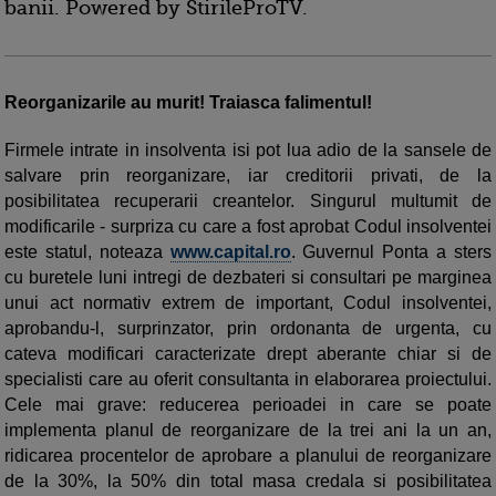
banii. Powered by StirileProTV.
Reorganizarile au murit! Traiasca falimentul!
Firmele intrate in insolventa isi pot lua adio de la sansele de
salvare prin reorganizare, iar creditorii privati, de la
posibilitatea recuperarii creantelor. Singurul multumit de
modificarile - surpriza cu care a fost aprobat Codul insolventei
este statul, noteaza
www.capital.ro
. Guvernul Ponta a sters
cu buretele luni intregi de dezbateri si consultari pe marginea
unui act normativ extrem de important, Codul insolventei,
aprobandu-l, surprinzator, prin ordonanta de urgenta, cu
cateva modificari caracterizate drept aberante chiar si de
specialisti care au oferit consultanta in elaborarea proiectului.
Cele mai grave: reducerea perioadei in care se poate
implementa planul de reorganizare de la trei ani la un an,
ridicarea procentelor de aprobare a planului de reorganizare
de la 30%, la 50% din total masa credala si posibilitatea