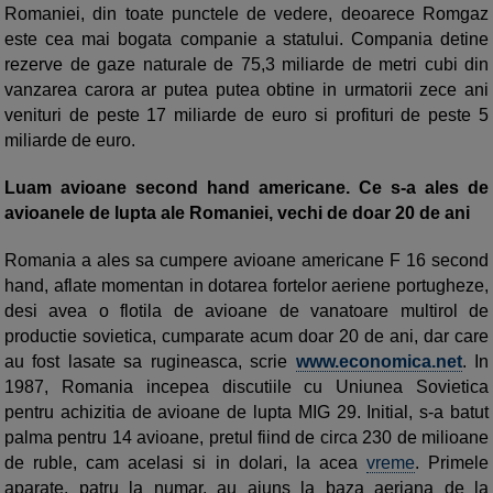
Romaniei, din toate punctele de vedere, deoarece Romgaz
este cea mai bogata companie a statului. Compania detine
rezerve de gaze naturale de 75,3 miliarde de metri cubi din
vanzarea carora ar putea putea obtine in urmatorii zece ani
venituri de peste 17 miliarde de euro si profituri de peste 5
miliarde de euro.
Luam avioane second hand americane. Ce s-a ales de
avioanele de lupta ale Romaniei, vechi de doar 20 de ani
Romania a ales sa cumpere avioane americane F 16 second
hand, aflate momentan in dotarea fortelor aeriene portugheze,
desi avea o flotila de avioane de vanatoare multirol de
productie sovietica, cumparate acum doar 20 de ani, dar care
au fost lasate sa rugineasca, scrie
www.economica.net
. In
1987, Romania incepea discutiile cu Uniunea Sovietica
pentru achizitia de avioane de lupta MIG 29. Initial, s-a batut
palma pentru 14 avioane, pretul fiind de circa 230 de milioane
de ruble, cam acelasi si in dolari, la acea
vreme
. Primele
aparate, patru la numar, au ajuns la baza aeriana de la