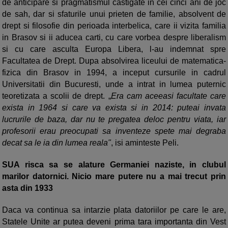
de anticipare si pragmatismul castigate in cei cinci ani de joc
de sah, dar si sfaturile unui prieten de familie, absolvent de
drept si filosofie din perioada interbelica, care ii vizita familia
in Brasov si ii aducea carti, cu care vorbea despre liberalism
si cu care asculta Europa Libera, l-au indemnat spre
Facultatea de Drept. Dupa absolvirea liceului de matematica-
fizica din Brasov in 1994, a inceput cursurile in cadrul
Universitatii din Bucuresti, unde a intrat in lumea puternic
teoretizata a scolii de drept. „
Era cam aceeasi facultate care
exista in 1964 si care va exista si in 2014: puteai invata
lucrurile de baza, dar nu te pregatea deloc pentru viata, iar
profesorii erau preocupati sa inventeze spete mai degraba
decat sa le ia din lumea reala"
, isi aminteste Peli.
SUA risca sa se alature Germaniei naziste, in clubul
marilor datornici. Nicio mare putere nu a mai trecut prin
asta din 1933
Daca va continua sa intarzie plata datoriilor pe care le are,
Statele Unite ar putea deveni prima tara importanta din Vest