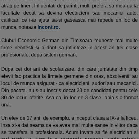
atrag pe tineri. Influentati de parinti, multi prefera sa mearga la
facultate decat sa devina electricieni sau mecanici auto,
calificari ce i-ar ajuta sa-si gaseasca mai repede un loc de
munca, noteaza
Incont.ro
.
Clubul Economic German din Timisoara reuneste mai multe
firme nemtesti si a dorit sa infiinteze in acest an trei clase
profesionale, dupa sistem german.
Dupa cei doi ani de scolarizare, din care jumatate din timp
elevii fac practica la firmele germane din oras, absolventii au
locul de munca asigurat - ca electricieni, sudori sau mecanici.
Din pacate, nu s-au inscris decat 23 de candidati pentru cele
80 de locuri oferite. Asa ca, in loc de 3 clase- abia s-a format
una.
Un elev de 17 ani, de exemplu, a inceput clasa a IX-a la liceu,
insa si-a dat seama ca va avea mai multe sanse in viitor daca
se transfera la profesionala. Acum invata sa fie electrician si