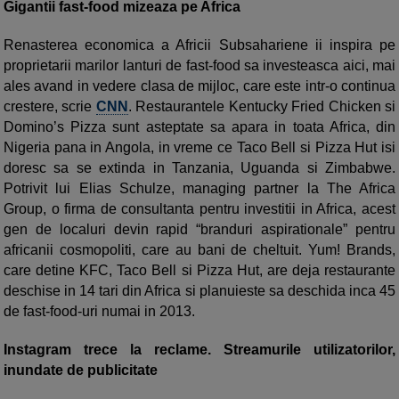
Gigantii fast-food mizeaza pe Africa
Renasterea economica a Africii Subsahariene ii inspira pe
proprietarii marilor lanturi de fast-food sa investeasca aici, mai
ales avand in vedere clasa de mijloc, care este intr-o continua
crestere, scrie
CNN
. Restaurantele Kentucky Fried Chicken si
Domino’s Pizza sunt asteptate sa apara in toata Africa, din
Nigeria pana in Angola, in vreme ce Taco Bell si Pizza Hut isi
doresc sa se extinda in Tanzania, Uguanda si Zimbabwe.
Potrivit lui Elias Schulze, managing partner la The Africa
Group, o firma de consultanta pentru investitii in Africa, acest
gen de localuri devin rapid “branduri aspirationale” pentru
africanii cosmopoliti, care au bani de cheltuit. Yum! Brands,
care detine KFC, Taco Bell si Pizza Hut, are deja restaurante
deschise in 14 tari din Africa si planuieste sa deschida inca 45
de fast-food-uri numai in 2013.
Instagram trece la reclame. Streamurile utilizatorilor,
inundate de publicitate