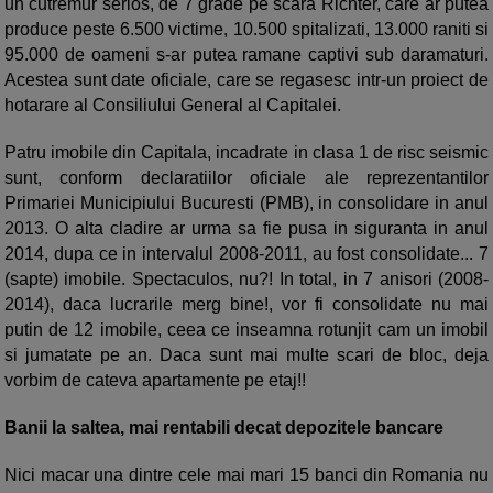
un cutremur serios, de 7 grade pe scara Richter, care ar putea
produce peste 6.500 victime, 10.500 spitalizati, 13.000 raniti si
95.000 de oameni s-ar putea ramane captivi sub daramaturi.
Acestea sunt date oficiale, care se regasesc intr-un proiect de
hotarare al Consiliului General al Capitalei.
Patru imobile din Capitala, incadrate in clasa 1 de risc seismic
sunt, conform declaratiilor oficiale ale reprezentantilor
Primariei Municipiului Bucuresti (PMB), in consolidare in anul
2013. O alta cladire ar urma sa fie pusa in siguranta in anul
2014, dupa ce in intervalul 2008-2011, au fost consolidate... 7
(sapte) imobile. Spectaculos, nu?! In total, in 7 anisori (2008-
2014), daca lucrarile merg bine!, vor fi consolidate nu mai
putin de 12 imobile, ceea ce inseamna rotunjit cam un imobil
si jumatate pe an. Daca sunt mai multe scari de bloc, deja
vorbim de cateva apartamente pe etaj!!
Banii la saltea, mai rentabili decat depozitele bancare
Nici macar una dintre cele mai mari 15 banci din Romania nu