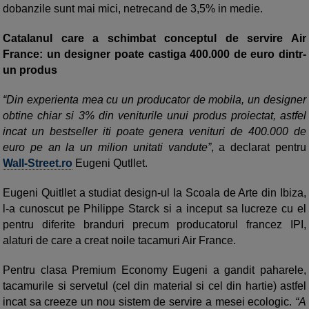
dobanzile sunt mai mici, netrecand de 3,5% in medie.
Catalanul care a schimbat conceptul de servire Air
France: un designer poate castiga 400.000 de euro dintr-
un produs
“Din experienta mea cu un producator de mobila, un designer
obtine chiar si 3% din veniturile unui produs proiectat, astfel
incat un bestseller iti poate genera venituri de 400.000 de
euro pe an la un milion unitati vandute”
, a declarat pentru
Wall-Street.ro
Eugeni Qutllet.
Eugeni Quitllet a studiat design-ul la Scoala de Arte din Ibiza,
l-a cunoscut pe Philippe Starck si a inceput sa lucreze cu el
pentru diferite branduri precum producatorul francez IPI,
alaturi de care a creat noile tacamuri Air France.
Pentru clasa Premium Economy Eugeni a gandit paharele,
tacamurile si servetul (cel din material si cel din hartie) astfel
incat sa creeze un nou sistem de servire a mesei ecologic.
“A