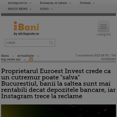
stirileprotv.ro
Romania, te iubesc
Vremea
PROTV NEWS
VOYO
ibani
actualitate
7 octombrie 2013 08:35 / 714
vizualizari
top news azi
Proprietarul Euroest Invest crede ca
un cutremur poate "salva"
Bucurestiul, banii la saltea sunt mai
rentabili decat depozitele bancare, iar
Instagram trece la reclame