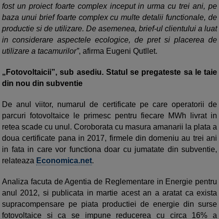
fost un proiect foarte complex inceput in urma cu trei ani, pe
baza unui brief foarte complex cu multe detalii functionale, de
productie si de utilizare. De asemenea, brief-ul clientului a luat
in considerare aspectele ecologice, de pret si placerea de
utilizare a tacamurilor”
, afirma Eugeni Qutllet.
„Fotovoltaicii”, sub asediu. Statul se pregateste sa le taie
din nou din subventie
De anul viitor, numarul de certificate pe care operatorii de
parcuri fotovoltaice le primesc pentru fiecare MWh livrat in
retea scade cu unul. Coroborata cu masura amanarii la plata a
doua certificate pana in 2017, firmele din domeniu au trei ani
in fata in care vor functiona doar cu jumatate din subventie,
relateaza
Economica.net
.
Analiza facuta de Agentia de Reglementare in Energie pentru
anul 2012, si publicata in martie acest an a aratat ca exista
supracompensare pe piata productiei de energie din surse
fotovoltaice si ca se impune reducerea cu circa 16% a