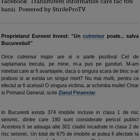
Facebook. Transmitem informatiile care fac toti
banii. Powered by StirileProTV.
Proprietarul Euroest Invest: “Un
cutremur
poate... salva
Bucurestiul!”
Orice cutremur major are si o parte pozitiva! Cel de
saptamana trecuta, pe mine, m-a pus pe ganduri. M-am
intrebat care ar fi avantajele, daca o singura scara de bloc s-ar
prabusi si ar exista un singur mort? Nu mai multi, pentru ca
efectul ar fi acelasi! O singura victima, ar schimba multe! Chiar
si Primarul General, scrie
Ziarul Financiar
.
In Bucuresti exista 374 imobile incluse in clasa 1 de risc
seismic, dintre care 190 sunt considerate pericol public!
Acestora li se adauga alte 301 cladiri incadrate in clasa 2 de
risc seismic. Un total de 675 de imobile ar putea fi afectate la