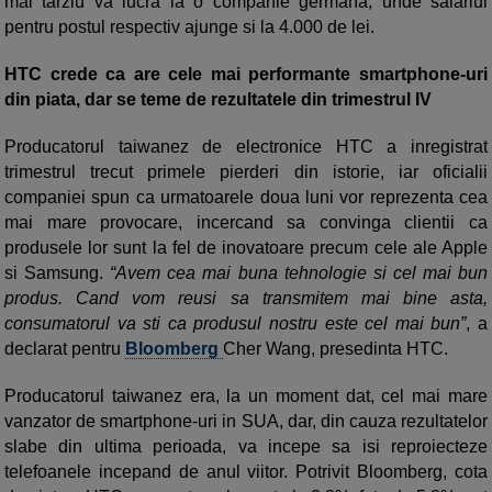
mai tarziu va lucra la o companie germana, unde salariul
pentru postul respectiv ajunge si la 4.000 de lei.
HTC crede ca are cele mai performante smartphone-uri
din piata, dar se teme de rezultatele din trimestrul IV
Producatorul taiwanez de electronice HTC a inregistrat
trimestrul trecut primele pierderi din istorie, iar oficialii
companiei spun ca urmatoarele doua luni vor reprezenta cea
mai mare provocare, incercand sa convinga clientii ca
produsele lor sunt la fel de inovatoare precum cele ale Apple
si Samsung.
“Avem cea mai buna tehnologie si cel mai bun
produs. Cand vom reusi sa transmitem mai bine asta,
consumatorul va sti ca produsul nostru este cel mai bun”
, a
declarat pentru
Bloomberg
Cher Wang, presedinta HTC.
Producatorul taiwanez era, la un moment dat, cel mai mare
vanzator de smartphone-uri in SUA, dar, din cauza rezultatelor
slabe din ultima perioada, va incepe sa isi reproiecteze
telefoanele incepand de anul viitor. Potrivit Bloomberg, cota