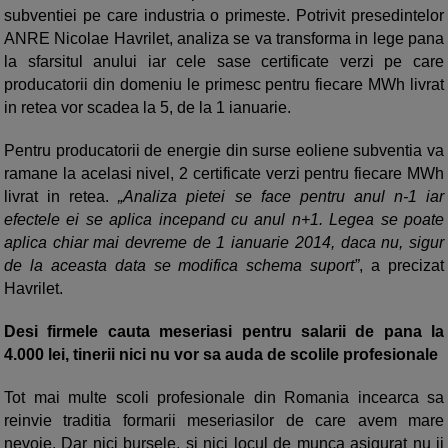
subventiei pe care industria o primeste. Potrivit presedintelor
ANRE Nicolae Havrilet, analiza se va transforma in lege pana
la sfarsitul anului iar cele sase certificate verzi pe care
producatorii din domeniu le primesc pentru fiecare MWh livrat
in retea vor scadea la 5, de la 1 ianuarie.
Pentru producatorii de energie din surse eoliene subventia va
ramane la acelasi nivel, 2 certificate verzi pentru fiecare MWh
livrat in retea.
„Analiza pietei se face pentru anul n-1 iar
efectele ei se aplica incepand cu anul n+1. Legea se poate
aplica chiar mai devreme de 1 ianuarie 2014, daca nu, sigur
de la aceasta data se modifica schema suport”
, a precizat
Havrilet.
Desi firmele cauta meseriasi pentru salarii de pana la
4.000 lei, tinerii nici nu vor sa auda de scolile profesionale
Tot mai multe scoli profesionale din Romania incearca sa
reinvie traditia formarii meseriasilor de care avem mare
nevoie. Dar nici bursele, si nici locul de munca asigurat nu ii