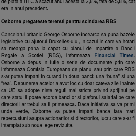
de piata a HTC a scazut anul acesta la 2,8%, fata de 5,8%, cat
era in anul precedent.
Osborne pregateste terenul pentru scindarea RBS
Cancelarul britanic George Osborne incearca sa puna bazele
legislative cu ajutorul Bruxelles-ului, in cazul in care va hotari
sa mearga pana la capat cu planul de impartire a Bancii
Regale a Scotiei (RBS), informeaza
Financial Times
.
Osborne a depus in iulie o serie de documente prin care
informeaza Comisia Europeana de planul sau prin care RBS
s-ar putea imparti in curand in doua banci: una “buna” si una
“rea”. Depunerea actelor a avut loc cu doar cateva zile inainte
ca UE sa adopte niste reguli mai stricte privind sprijinul pe
care statul il poate acorda bancilor si plafonul salarial pe care
directorii ar trebui sa il primeasca. Daca initiativa sa va primi
unda verde, Osborne va putea imparti banca fara mari
repercusiuni asupra actionarilor si directorilor, lucru care s-ar fi
intamplat sub noua lege revizuita.