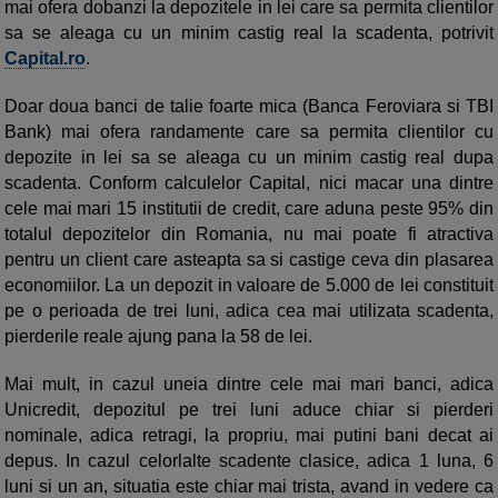
mai ofera dobanzi la depozitele in lei care sa permita clientilor
sa se aleaga cu un minim castig real la scadenta, potrivit
Capital.ro
.
Doar doua banci de talie foarte mica (Banca Feroviara si TBI
Bank) mai ofera randamente care sa permita clientilor cu
depozite in lei sa se aleaga cu un minim castig real dupa
scadenta. Conform calculelor Capital, nici macar una dintre
cele mai mari 15 institutii de credit, care aduna peste 95% din
totalul depozitelor din Romania, nu mai poate fi atractiva
pentru un client care asteapta sa si castige ceva din plasarea
economiilor. La un depozit in valoare de 5.000 de lei constituit
pe o perioada de trei luni, adica cea mai utilizata scadenta,
pierderile reale ajung pana la 58 de lei.
Mai mult, in cazul uneia dintre cele mai mari banci, adica
Unicredit, depozitul pe trei luni aduce chiar si pierderi
nominale, adica retragi, la propriu, mai putini bani decat ai
depus. In cazul celorlalte scadente clasice, adica 1 luna, 6
luni si un an, situatia este chiar mai trista, avand in vedere ca