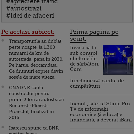
#apreciere franc
#autostrazi
#idei de afaceri
Pe acelasi subiect:
Prima pagina pe
scurt:
Transporturile au dublat,
peste noapte, la 1.300
Invață să ții
numarul de km de
sub control
cheltuielile
autostrada, pana in 2030.
de sărbători.
Pe hartie, deocamdata.
Cum
Ce drumuri expres devin
sosele de mare viteza
funcționează cardul de
cumpărături
CNADNR cauta
constructor pentru
primii 3 km ai autostrazii
Incont , site-ul Știrile Pro
Bucuresti-Ploiesti.
TV de informații
Proiectul, finalizat in
economice și educație
2016
financiară, a devenit iBani
Isarescu spune ca BNR