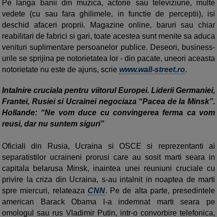
Pe langa banii din muzica, actorie sau televiziune, multe
vedete (cu sau fara ghilimele, in functie de perceptii), isi
deschid afaceri proprii. Magazine online, baruri sau chiar
reabilitari de fabrici si gari, toate acestea sunt menite sa aduca
venituri suplimentare persoanelor publice. Deseori, business-
urile se sprijina pe notorietatea lor - din pacate, uneori aceasta
notorietate nu este de ajuns, scrie
www.wall-street.ro
.
Intalnire cruciala pentru viitorul Europei. Liderii Germaniei,
Frantei, Rusiei si Ucrainei negociaza “Pacea de la Minsk”.
Hollande: “Ne vom duce cu convingerea ferma ca vom
reusi, dar nu suntem siguri”
Oficiali din Rusia, Ucraina si OSCE si reprezentanti ai
separatistilor ucraineni prorusi care au sosit marti seara in
capitala belarusa Minsk, inaintea unei reuniuni cruciale cu
privire la criza din Ucraina, s-au intalnit in noaptea de marti
spre miercuri, relateaza
CNN
. Pe de alta parte, presedintele
american Barack Obama l-a indemnat marti seara pe
omologul sau rus Vladimir Putin, intr-o convorbire telefonica,