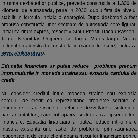
in urma dezbaterilor publice, prevede constructia a 1.300 de
kilometri de autostrada, pana in 2030, dublu fata de nivelul
stabilit in formula initiala a strategiei. Dupa dezbateri a fost
propusa constructia unor sectoare de autostrada care figurau
initial ca drum expres, respectiv Sibiu-Pitesti, Bacau-Pascani,
Targu Neamt-Iasi-Ungheni si Targu Mures-Targu Neamt
(ultimul ca autostrada construita in mai multe etape), noteaza
www.stirileprotv.ro
.
Educatia financiara ar putea reduce probleme precum
imprumuturile in moneda straina sau explozia cardului de
credit
Nu consider creditul intr-o moneda straina sau explozia
cardului de credit ca reprezentand probleme sociale, ci
fenomene caracteristice etapelor de dezvoltare a sistemului
bancar autohton, care pot aparea si din cauza lipsei culturii
financiare. Educatia financiara ar putea reduce intr-o mare
masura existenta unor astfel de probleme, prin asumarea
responsabila de catre client doar a riscurilor financiare pentru