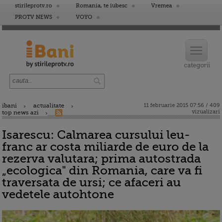
stirileprotv.ro
Romania, te iubesc
Vremea
PROTV NEWS
VOYO
ibani
actualitate
11 februarie 2015 07:56 / 409
vizualizari
top news azi
Isarescu: Calmarea cursului leu-
franc ar costa miliarde de euro de la
rezerva valutara; prima autostrada
„ecologica" din Romania, care va fi
traversata de ursi; ce afaceri au
vedetele autohtone