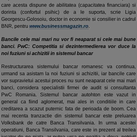
care acesta dispune de abilitatea (capacitatea financiara) si
dorinta (confortul psihic) de a le suporta, scrie Ligia
Georgescu-Golosoiu, doctor in economie si consilier in cadrul
BNR, pentru
www.businessmagazin.ro
.
Bancile cele mai mari nu vor fi neaparat si cele mai bune
banci. PwC: Competitia si dezintermedierea vor duce la
noi fuziuni si achizitii in sistemul bancar
Restructurarea sistemului bancar romanesc va continua,
urmand sa asistam la noi fuziuni si achizitii, iar bancile care
vor supravietui acestui proces nu sunt neaparat cele mai mari
banci, considera specialistii firmei de audit si consultanta
PwC Romania. Sistemul bancar autohton este vazut in
general ca fiind aglomerat, mai ales in conditiile in care
creditarea a scazut puternic fata de perioada de boom. Cea
mai recenta tranzactie din sistemul bancar este preluarea
Volksbank de catre Banca Transilvania. In urma acestei
operatiuni, Banca Transilvania, care este in prezent al treilea
jucator de pe piata, ar putea urca pe pozitia a doua, potrivit