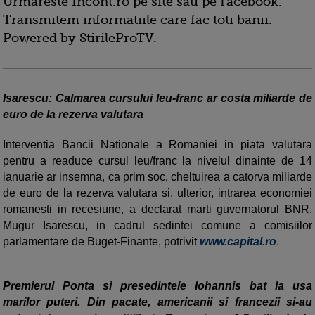
Urmareste Incont.ro pe site sau pe Facebook.
Transmitem informatiile care fac toti banii.
Powered by StirileProTV.
Isarescu: Calmarea cursului leu-franc ar costa miliarde de
euro de la rezerva valutara
Interventia Bancii Nationale a Romaniei in piata valutara
pentru a readuce cursul leu/franc la nivelul dinainte de 14
ianuarie ar insemna, ca prim soc, cheltuirea a catorva miliarde
de euro de la rezerva valutara si, ulterior, intrarea economiei
romanesti in recesiune, a declarat marti guvernatorul BNR,
Mugur Isarescu, in cadrul sedintei comune a comisiilor
parlamentare de Buget-Finante, potrivit
www.capital.ro
.
Premierul Ponta si presedintele Iohannis bat la usa
marilor puteri. Din pacate, americanii si francezii si-au