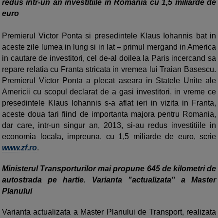
redus intr-un an investitiile in Romania cu 1,5 miliarde de
euro
Premierul Victor Ponta si presedintele Klaus Iohannis bat in
aceste zile lumea in lung si in lat – primul mergand in America
in cautare de investitori, cel de-al doilea la Paris incercand sa
repare relatia cu Franta stricata in vremea lui Traian Basescu.
Premierul Victor Ponta a plecat aseara in Statele Unite ale
Americii cu scopul declarat de a gasi investitori, in vreme ce
presedintele Klaus Iohannis s-a aflat ieri in vizita in Franta,
aceste doua tari fiind de importanta majora pentru Romania,
dar care, intr-un singur an, 2013, si-au redus investitiile in
economia locala, impreuna, cu 1,5 miliarde de euro, scrie
www.zf.ro
.
Ministerul Transporturilor mai propune 645 de kilometri de
autostrada pe hartie. Varianta "actualizata" a Master
Planului
Varianta actualizata a Master Planului de Transport, realizata